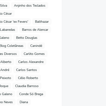
Silva
Anjinho dos Teclados
o César
o César 'ex Fevers'
Balthazar
Labaredas
Barros de Alencar
Galeno
Betto Douglas
Blog Coletâneas
Canindé
es Diversos
Carlito Gomes
 Alberto
Carlos Alexandre
 André
Carlos Santos
Peixoto
Célio Roberto
Roque
Claudia Barroso
o Galeno
Conde Só Brega
ano Neves
Diana