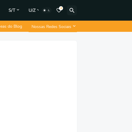
0
S/T
U/Z
neas do Blog
Nossas Redes Sociais