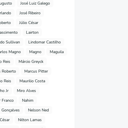
ugusto
José Luiz Galego
rlando
José Ribeiro
oberto
Júlio César
Nascimento
Lairton
do Sullivan
Lindomar Castilho
arlos Magno
Magno
Maguila
o Reis
Márcio Greyck
 Roberto
Marcus Pitter
io Reis
Maurilio Costa
ho Jr
Miro Alves
 Franco
Nahim
 Gonçalves
Nelson Ned
 César
Nilton Lamas