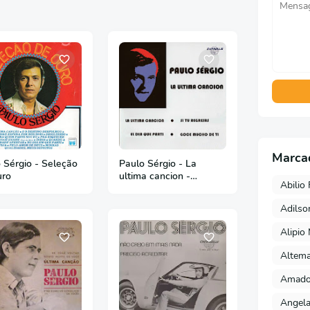
Marca
gio - Seleção
Paulo Sérgio - La
uro
ultima cancion -
Abilio 
Compacto - 1971
Adils
Alipio
Altema
Amado 
Angela