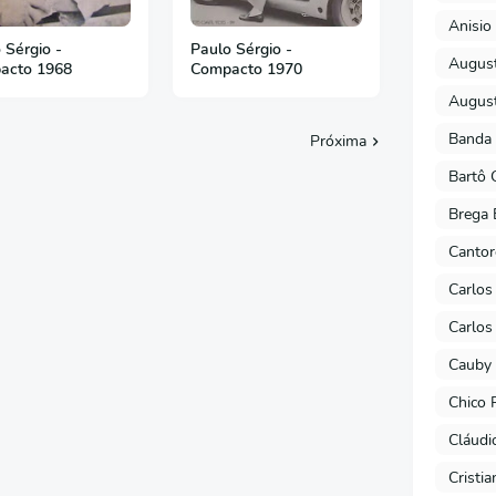
Anisio 
 Sérgio -
Paulo Sérgio -
August
acto 1968
Compacto 1970
August
Banda 
Próxima
Bartô 
Brega 
Cantor
Carlos
Carlos
Cauby 
Chico 
Cláudi
Cristi