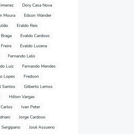
Jimenez
Dory Casa Nova
on Moura
Edson Wander
ulião
Eraldo Reis
 Braga
Evaldo Cardoso
 Freire
Evaldo Lucena
Fernando Lelis
do Luiz
Fernando Mendes
to Lopes
Fredson
l Santos
Gilberto Lemos
d
Hilton Vargas
 Carlos
Ivan Peter
driani
Jorge Cardoso
. Sergipano
José Assuerio