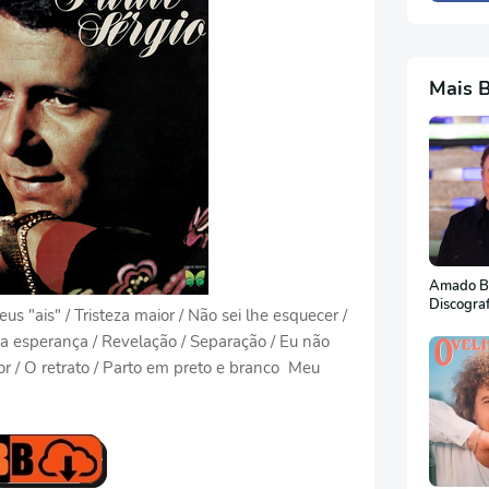
Mais 
Amado Ba
Discogra
s "ais" / Tristeza maior / Não sei lhe esquecer /
 a esperança / Revelação / Separação / Eu não
or / O retrato / Parto em preto e branco Meu