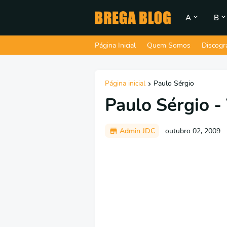
A
B
Página Inicial
Quem Somos
Discogr
Página inicial
Paulo Sérgio
Paulo Sérgio -
Admin JDC
outubro 02, 2009