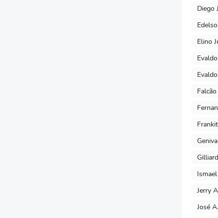
Diego 
Edels
Elino J
Evaldo
Evaldo
Falcão
Fernan
Franki
Geniva
Gilliar
Ismael
Jerry A
José A