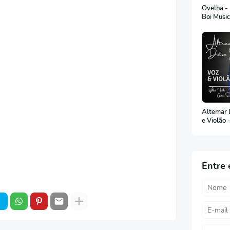
Ovelha -
Boi Musi
Altemar D
e Violão 
Entre 