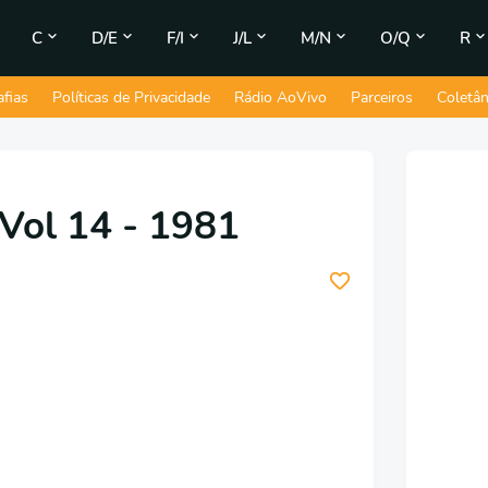
C
D/E
F/I
J/L
M/N
O/Q
R
afias
Políticas de Privacidade
Rádio AoVivo
Parceiros
Coletâ
 Vol 14 - 1981