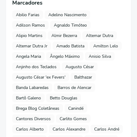
Marcadores
Abilio Farias
Adelino Nascimento
Adilson Ramos
Agnaldo Timóteo
Alipio Martins
Almir Bezerra
Altemar Dutra
Altemar Dutra Jr
Amado Batista
Amilton Lelo
Angela Maria
Ângelo Máximo
Anisio Silva
Anjinho dos Teclados
Augusto César
Augusto César 'ex Fevers'
Balthazar
Banda Labaredas
Barros de Alencar
Bartô Galeno
Betto Douglas
Brega Blog Coletâneas
Canindé
Cantores Diversos
Carlito Gomes
Carlos Alberto
Carlos Alexandre
Carlos André