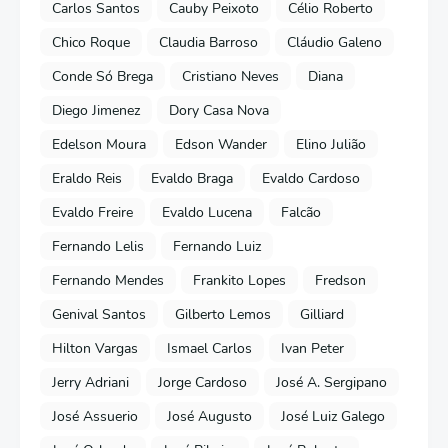
Carlos Santos
Cauby Peixoto
Célio Roberto
Chico Roque
Claudia Barroso
Cláudio Galeno
Conde Só Brega
Cristiano Neves
Diana
Diego Jimenez
Dory Casa Nova
Edelson Moura
Edson Wander
Elino Julião
Eraldo Reis
Evaldo Braga
Evaldo Cardoso
Evaldo Freire
Evaldo Lucena
Falcão
Fernando Lelis
Fernando Luiz
Fernando Mendes
Frankito Lopes
Fredson
Genival Santos
Gilberto Lemos
Gilliard
Hilton Vargas
Ismael Carlos
Ivan Peter
Jerry Adriani
Jorge Cardoso
José A. Sergipano
José Assuerio
José Augusto
José Luiz Galego