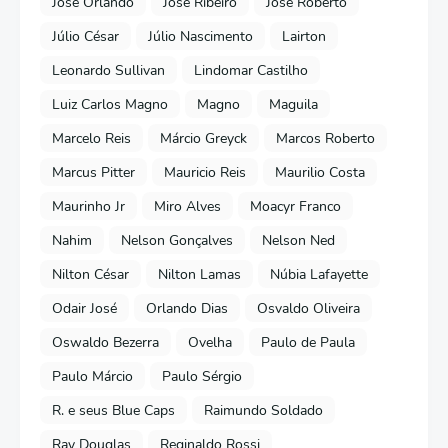
José Orlando
José Ribeiro
José Roberto
Júlio César
Júlio Nascimento
Lairton
Leonardo Sullivan
Lindomar Castilho
Luiz Carlos Magno
Magno
Maguila
Marcelo Reis
Márcio Greyck
Marcos Roberto
Marcus Pitter
Mauricio Reis
Maurilio Costa
Maurinho Jr
Miro Alves
Moacyr Franco
Nahim
Nelson Gonçalves
Nelson Ned
Nilton César
Nilton Lamas
Núbia Lafayette
Odair José
Orlando Dias
Osvaldo Oliveira
Oswaldo Bezerra
Ovelha
Paulo de Paula
Paulo Márcio
Paulo Sérgio
R. e seus Blue Caps
Raimundo Soldado
Ray Douglas
Reginaldo Rossi