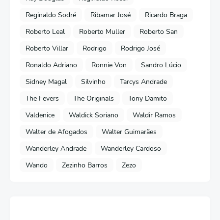
Reginaldo Sodré
Ribamar José
Ricardo Braga
Roberto Leal
Roberto Muller
Roberto San
Roberto Villar
Rodrigo
Rodrigo José
Ronaldo Adriano
Ronnie Von
Sandro Lúcio
Sidney Magal
Silvinho
Tarcys Andrade
The Fevers
The Originals
Tony Damito
Valdenice
Waldick Soriano
Waldir Ramos
Walter de Afogados
Walter Guimarães
Wanderley Andrade
Wanderley Cardoso
Wando
Zezinho Barros
Zezo