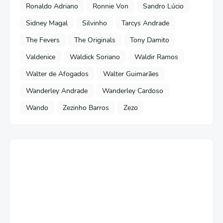
Ronaldo Adriano
Ronnie Von
Sandro Lúcio
Sidney Magal
Silvinho
Tarcys Andrade
The Fevers
The Originals
Tony Damito
Valdenice
Waldick Soriano
Waldir Ramos
Walter de Afogados
Walter Guimarães
Wanderley Andrade
Wanderley Cardoso
Wando
Zezinho Barros
Zezo