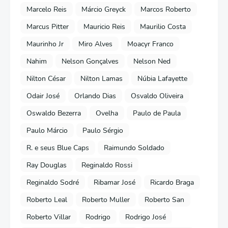
Marcelo Reis
Márcio Greyck
Marcos Roberto
Marcus Pitter
Mauricio Reis
Maurilio Costa
Maurinho Jr
Miro Alves
Moacyr Franco
Nahim
Nelson Gonçalves
Nelson Ned
Nilton César
Nilton Lamas
Núbia Lafayette
Odair José
Orlando Dias
Osvaldo Oliveira
Oswaldo Bezerra
Ovelha
Paulo de Paula
Paulo Márcio
Paulo Sérgio
R. e seus Blue Caps
Raimundo Soldado
Ray Douglas
Reginaldo Rossi
Reginaldo Sodré
Ribamar José
Ricardo Braga
Roberto Leal
Roberto Muller
Roberto San
Roberto Villar
Rodrigo
Rodrigo José