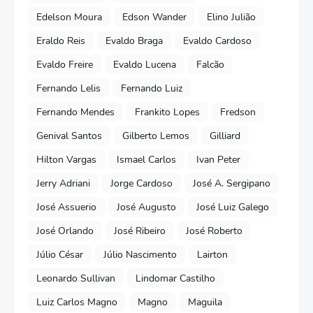
Edelson Moura
Edson Wander
Elino Julião
Eraldo Reis
Evaldo Braga
Evaldo Cardoso
Evaldo Freire
Evaldo Lucena
Falcão
Fernando Lelis
Fernando Luiz
Fernando Mendes
Frankito Lopes
Fredson
Genival Santos
Gilberto Lemos
Gilliard
Hilton Vargas
Ismael Carlos
Ivan Peter
Jerry Adriani
Jorge Cardoso
José A. Sergipano
José Assuerio
José Augusto
José Luiz Galego
José Orlando
José Ribeiro
José Roberto
Júlio César
Júlio Nascimento
Lairton
Leonardo Sullivan
Lindomar Castilho
Luiz Carlos Magno
Magno
Maguila