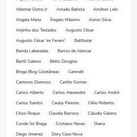
Altemar Dutra Jr
Amado Batista
Amilton Lelo
Angela Maria
Ângelo Máximo
Anisio Silva
Anjinho dos Teclados
Augusto César
Augusto César 'ex Fevers'
Balthazar
Banda Labaredas
Barros de Alencar
Bartô Galeno
Betto Douglas
Brega Blog Coletâneas
Canindé
Cantores Diversos
Carlito Gomes
Carlos Alberto
Carlos Alexandre
Carlos André
Carlos Santos
Cauby Peixoto
Célio Roberto
Chico Roque
Claudia Barroso
Cláudio Galeno
Conde Só Brega
Cristiano Neves
Diana
Diego Jimenez
Dory Casa Nova