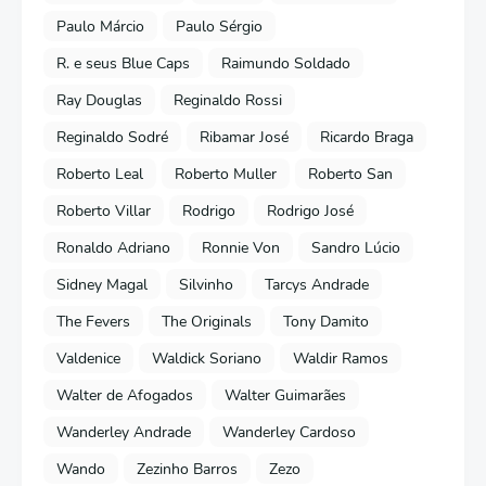
Paulo Márcio
Paulo Sérgio
R. e seus Blue Caps
Raimundo Soldado
Ray Douglas
Reginaldo Rossi
Reginaldo Sodré
Ribamar José
Ricardo Braga
Roberto Leal
Roberto Muller
Roberto San
Roberto Villar
Rodrigo
Rodrigo José
Ronaldo Adriano
Ronnie Von
Sandro Lúcio
Sidney Magal
Silvinho
Tarcys Andrade
The Fevers
The Originals
Tony Damito
Valdenice
Waldick Soriano
Waldir Ramos
Walter de Afogados
Walter Guimarães
Wanderley Andrade
Wanderley Cardoso
Wando
Zezinho Barros
Zezo