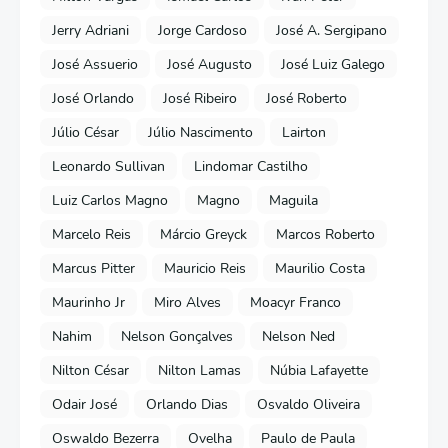
Jerry Adriani
Jorge Cardoso
José A. Sergipano
José Assuerio
José Augusto
José Luiz Galego
José Orlando
José Ribeiro
José Roberto
Júlio César
Júlio Nascimento
Lairton
Leonardo Sullivan
Lindomar Castilho
Luiz Carlos Magno
Magno
Maguila
Marcelo Reis
Márcio Greyck
Marcos Roberto
Marcus Pitter
Mauricio Reis
Maurilio Costa
Maurinho Jr
Miro Alves
Moacyr Franco
Nahim
Nelson Gonçalves
Nelson Ned
Nilton César
Nilton Lamas
Núbia Lafayette
Odair José
Orlando Dias
Osvaldo Oliveira
Oswaldo Bezerra
Ovelha
Paulo de Paula