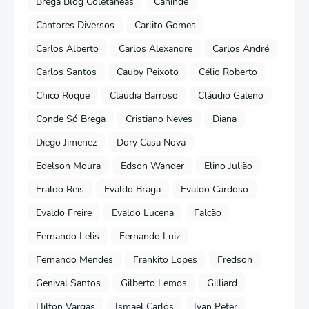
Brega Blog Coletâneas
Canindé
Cantores Diversos
Carlito Gomes
Carlos Alberto
Carlos Alexandre
Carlos André
Carlos Santos
Cauby Peixoto
Célio Roberto
Chico Roque
Claudia Barroso
Cláudio Galeno
Conde Só Brega
Cristiano Neves
Diana
Diego Jimenez
Dory Casa Nova
Edelson Moura
Edson Wander
Elino Julião
Eraldo Reis
Evaldo Braga
Evaldo Cardoso
Evaldo Freire
Evaldo Lucena
Falcão
Fernando Lelis
Fernando Luiz
Fernando Mendes
Frankito Lopes
Fredson
Genival Santos
Gilberto Lemos
Gilliard
Hilton Vargas
Ismael Carlos
Ivan Peter