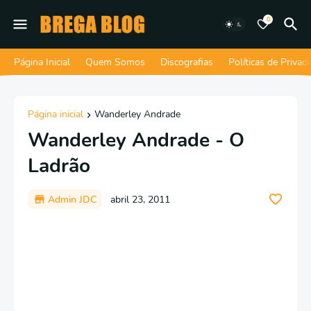
0
Página Inicial
Quem Somos
Discografias
Políticas de Privac
Página inicial
Wanderley Andrade
Wanderley Andrade - O
Ladrão
Admin JDC
abril 23, 2011