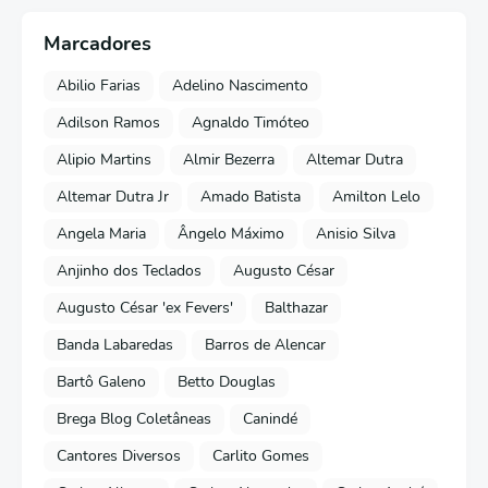
Marcadores
Abilio Farias
Adelino Nascimento
Adilson Ramos
Agnaldo Timóteo
Alipio Martins
Almir Bezerra
Altemar Dutra
Altemar Dutra Jr
Amado Batista
Amilton Lelo
Angela Maria
Ângelo Máximo
Anisio Silva
Anjinho dos Teclados
Augusto César
Augusto César 'ex Fevers'
Balthazar
Banda Labaredas
Barros de Alencar
Bartô Galeno
Betto Douglas
Brega Blog Coletâneas
Canindé
Cantores Diversos
Carlito Gomes