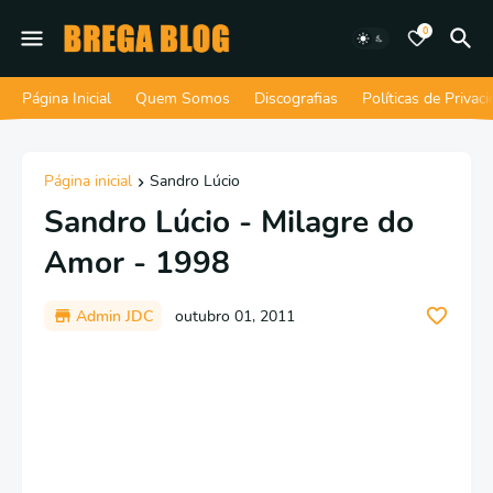
0
Página Inicial
Quem Somos
Discografias
Políticas de Privac
Página inicial
Sandro Lúcio
Sandro Lúcio - Milagre do
Amor - 1998
Admin JDC
outubro 01, 2011