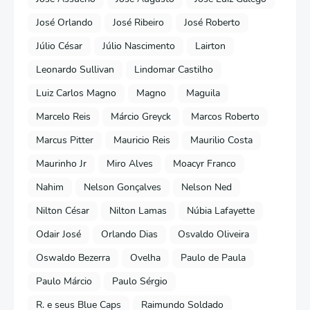
José Orlando
José Ribeiro
José Roberto
Júlio César
Júlio Nascimento
Lairton
Leonardo Sullivan
Lindomar Castilho
Luiz Carlos Magno
Magno
Maguila
Marcelo Reis
Márcio Greyck
Marcos Roberto
Marcus Pitter
Mauricio Reis
Maurilio Costa
Maurinho Jr
Miro Alves
Moacyr Franco
Nahim
Nelson Gonçalves
Nelson Ned
Nilton César
Nilton Lamas
Núbia Lafayette
Odair José
Orlando Dias
Osvaldo Oliveira
Oswaldo Bezerra
Ovelha
Paulo de Paula
Paulo Márcio
Paulo Sérgio
R. e seus Blue Caps
Raimundo Soldado