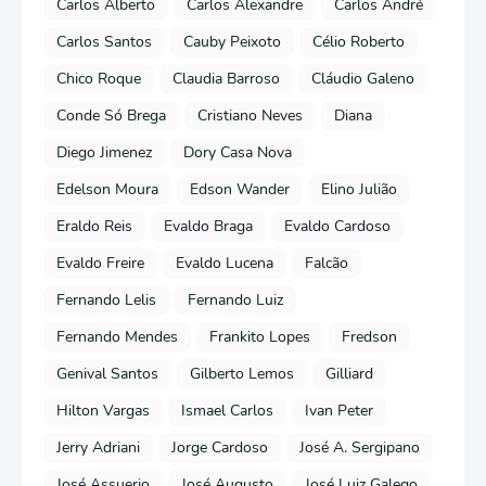
Carlos Alberto
Carlos Alexandre
Carlos André
Carlos Santos
Cauby Peixoto
Célio Roberto
Chico Roque
Claudia Barroso
Cláudio Galeno
Conde Só Brega
Cristiano Neves
Diana
Diego Jimenez
Dory Casa Nova
Edelson Moura
Edson Wander
Elino Julião
Eraldo Reis
Evaldo Braga
Evaldo Cardoso
Evaldo Freire
Evaldo Lucena
Falcão
Fernando Lelis
Fernando Luiz
Fernando Mendes
Frankito Lopes
Fredson
Genival Santos
Gilberto Lemos
Gilliard
Hilton Vargas
Ismael Carlos
Ivan Peter
Jerry Adriani
Jorge Cardoso
José A. Sergipano
José Assuerio
José Augusto
José Luiz Galego