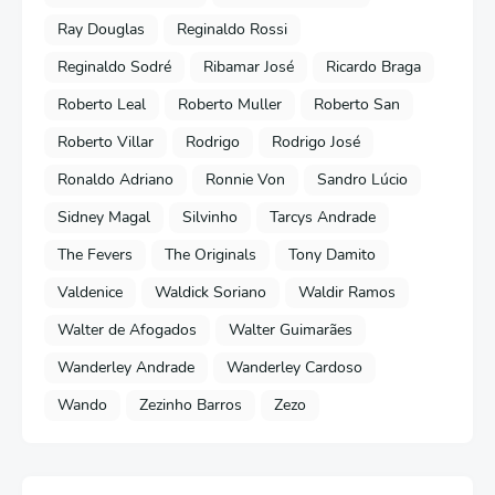
Ray Douglas
Reginaldo Rossi
Reginaldo Sodré
Ribamar José
Ricardo Braga
Roberto Leal
Roberto Muller
Roberto San
Roberto Villar
Rodrigo
Rodrigo José
Ronaldo Adriano
Ronnie Von
Sandro Lúcio
Sidney Magal
Silvinho
Tarcys Andrade
The Fevers
The Originals
Tony Damito
Valdenice
Waldick Soriano
Waldir Ramos
Walter de Afogados
Walter Guimarães
Wanderley Andrade
Wanderley Cardoso
Wando
Zezinho Barros
Zezo