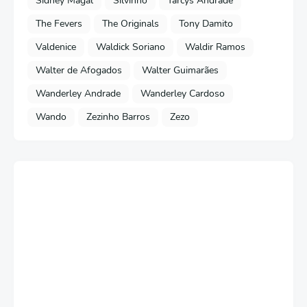
Sidney Magal
Silvinho
Tarcys Andrade
The Fevers
The Originals
Tony Damito
Valdenice
Waldick Soriano
Waldir Ramos
Walter de Afogados
Walter Guimarães
Wanderley Andrade
Wanderley Cardoso
Wando
Zezinho Barros
Zezo