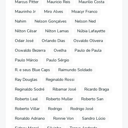
Marcus Pitter
Mauricio Reis
Maurilio Costa
Maurinho Jr
Miro Alves
Moacyr Franco
Nahim
Nelson Gonçalves
Nelson Ned
Nilton César
Nilton Lamas
Núbia Lafayette
Odair José
Orlando Dias
Osvaldo Oliveira
Oswaldo Bezerra
Ovelha
Paulo de Paula
Paulo Márcio
Paulo Sérgio
R. e seus Blue Caps
Raimundo Soldado
Ray Douglas
Reginaldo Rossi
Reginaldo Sodré
Ribamar José
Ricardo Braga
Roberto Leal
Roberto Muller
Roberto San
Roberto Villar
Rodrigo
Rodrigo José
Ronaldo Adriano
Ronnie Von
Sandro Lúcio