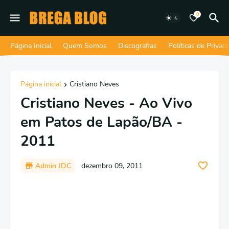
0
Página Inicial
Quem Somos
Discografias
Políticas de Privac
Página inicial
Cristiano Neves
Cristiano Neves - Ao Vivo
em Patos de Lapão/BA -
2011
Admin JDC
dezembro 09, 2011