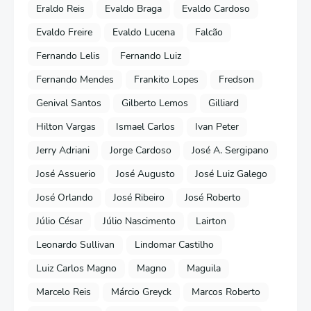
Eraldo Reis
Evaldo Braga
Evaldo Cardoso
Evaldo Freire
Evaldo Lucena
Falcão
Fernando Lelis
Fernando Luiz
Fernando Mendes
Frankito Lopes
Fredson
Genival Santos
Gilberto Lemos
Gilliard
Hilton Vargas
Ismael Carlos
Ivan Peter
Jerry Adriani
Jorge Cardoso
José A. Sergipano
José Assuerio
José Augusto
José Luiz Galego
José Orlando
José Ribeiro
José Roberto
Júlio César
Júlio Nascimento
Lairton
Leonardo Sullivan
Lindomar Castilho
Luiz Carlos Magno
Magno
Maguila
Marcelo Reis
Márcio Greyck
Marcos Roberto