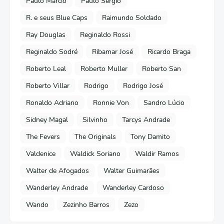
Paulo Márcio
Paulo Sérgio
R. e seus Blue Caps
Raimundo Soldado
Ray Douglas
Reginaldo Rossi
Reginaldo Sodré
Ribamar José
Ricardo Braga
Roberto Leal
Roberto Muller
Roberto San
Roberto Villar
Rodrigo
Rodrigo José
Ronaldo Adriano
Ronnie Von
Sandro Lúcio
Sidney Magal
Silvinho
Tarcys Andrade
The Fevers
The Originals
Tony Damito
Valdenice
Waldick Soriano
Waldir Ramos
Walter de Afogados
Walter Guimarães
Wanderley Andrade
Wanderley Cardoso
Wando
Zezinho Barros
Zezo