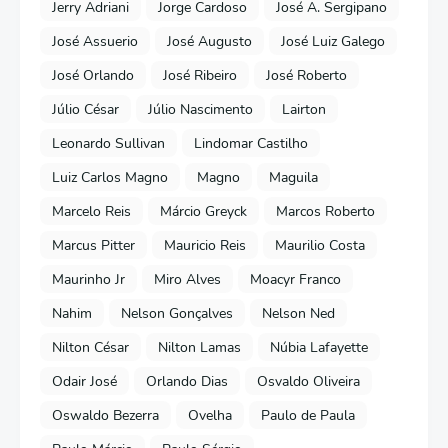
Jerry Adriani
Jorge Cardoso
José A. Sergipano
José Assuerio
José Augusto
José Luiz Galego
José Orlando
José Ribeiro
José Roberto
Júlio César
Júlio Nascimento
Lairton
Leonardo Sullivan
Lindomar Castilho
Luiz Carlos Magno
Magno
Maguila
Marcelo Reis
Márcio Greyck
Marcos Roberto
Marcus Pitter
Mauricio Reis
Maurilio Costa
Maurinho Jr
Miro Alves
Moacyr Franco
Nahim
Nelson Gonçalves
Nelson Ned
Nilton César
Nilton Lamas
Núbia Lafayette
Odair José
Orlando Dias
Osvaldo Oliveira
Oswaldo Bezerra
Ovelha
Paulo de Paula