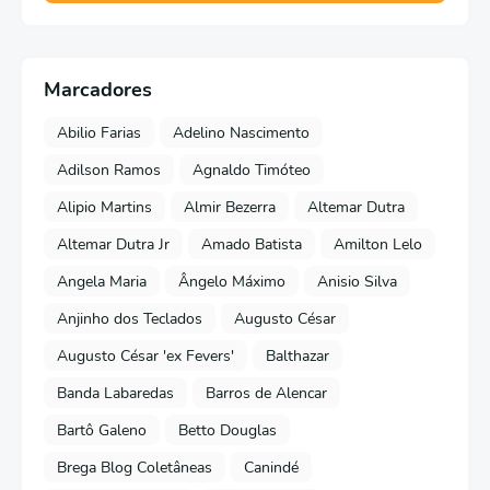
Marcadores
Abilio Farias
Adelino Nascimento
Adilson Ramos
Agnaldo Timóteo
Alipio Martins
Almir Bezerra
Altemar Dutra
Altemar Dutra Jr
Amado Batista
Amilton Lelo
Angela Maria
Ângelo Máximo
Anisio Silva
Anjinho dos Teclados
Augusto César
Augusto César 'ex Fevers'
Balthazar
Banda Labaredas
Barros de Alencar
Bartô Galeno
Betto Douglas
Brega Blog Coletâneas
Canindé