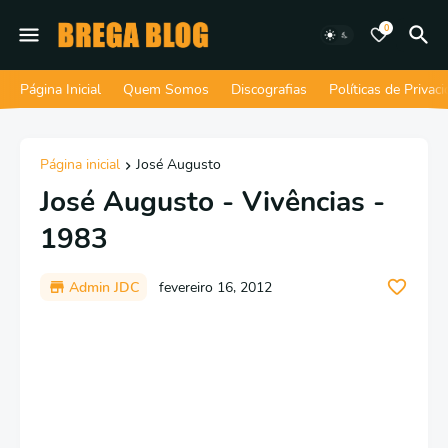
0
Página Inicial
Quem Somos
Discografias
Políticas de Privac
Página inicial
José Augusto
José Augusto - Vivências -
1983
Admin JDC
fevereiro 16, 2012