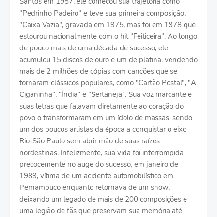
Santos em 1957, ele começou sua trajetória como
"Pedrinho Padeiro" e teve sua primeira composição,
"Caixa Vazia", gravada em 1975, mas foi em 1978 que
estourou nacionalmente com o hit "Feiticeira". Ao longo
de pouco mais de uma década de sucesso, ele
acumulou 15 discos de ouro e um de platina, vendendo
mais de 2 milhões de cópias com canções que se
tornaram clássicos populares, como "Cartão Postal", "A
Ciganinha", "Índia" e "Sertaneja". Sua voz marcante e
suas letras que falavam diretamente ao coração do
povo o transformaram em um ídolo de massas, sendo
um dos poucos artistas da época a conquistar o eixo
Rio-São Paulo sem abrir mão de suas raízes
nordestinas. Infelizmente, sua vida foi interrompida
precocemente no auge do sucesso, em janeiro de
1989, vítima de um acidente automobilístico em
Pernambuco enquanto retornava de um show,
deixando um legado de mais de 200 composições e
uma legião de fãs que preservam sua memória até