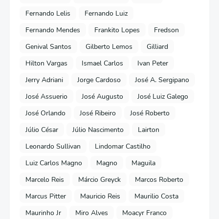
Fernando Lelis
Fernando Luiz
Fernando Mendes
Frankito Lopes
Fredson
Genival Santos
Gilberto Lemos
Gilliard
Hilton Vargas
Ismael Carlos
Ivan Peter
Jerry Adriani
Jorge Cardoso
José A. Sergipano
José Assuerio
José Augusto
José Luiz Galego
José Orlando
José Ribeiro
José Roberto
Júlio César
Júlio Nascimento
Lairton
Leonardo Sullivan
Lindomar Castilho
Luiz Carlos Magno
Magno
Maguila
Marcelo Reis
Márcio Greyck
Marcos Roberto
Marcus Pitter
Mauricio Reis
Maurilio Costa
Maurinho Jr
Miro Alves
Moacyr Franco