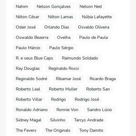
Nahim
Nelson Gonçalves
Nelson Ned
Nilton César
Nilton Lamas
Núbia Lafayette
Odair José
Orlando Dias
Osvaldo Oliveira
Oswaldo Bezerra
Ovelha
Paulo de Paula
Paulo Márcio
Paulo Sérgio
R. e seus Blue Caps
Raimundo Soldado
Ray Douglas
Reginaldo Rossi
Reginaldo Sodré
Ribamar José
Ricardo Braga
Roberto Leal
Roberto Muller
Roberto San
Roberto Villar
Rodrigo
Rodrigo José
Ronaldo Adriano
Ronnie Von
Sandro Lúcio
Sidney Magal
Silvinho
Tarcys Andrade
The Fevers
The Originals
Tony Damito