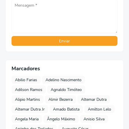
Marcadores
Abilio Farias
Adelino Nascimento
Adilson Ramos
Agnaldo Timóteo
Alipio Martins
Almir Bezerra
Altemar Dutra
Altemar Dutra Jr
Amado Batista
Amilton Lelo
Angela Maria
Ângelo Máximo
Anisio Silva
Anjinho dos Teclados
Augusto César