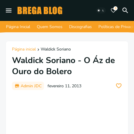
0
Página Inicial
Quem Somos
Discografias
Políticas de Privac
Página inicial
Waldick Soriano
Waldick Soriano - O Áz de
Ouro do Bolero
Admin JDC
fevereiro 11, 2013