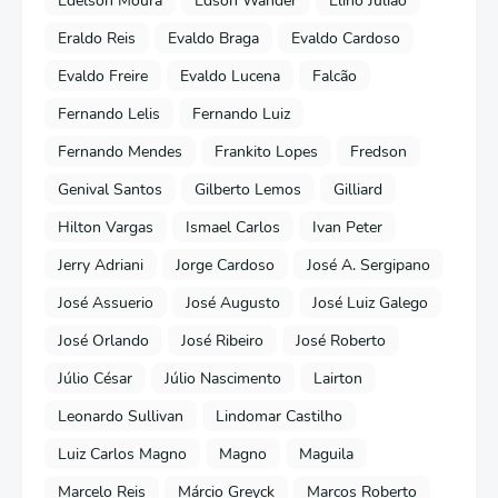
Edelson Moura
Edson Wander
Elino Julião
Eraldo Reis
Evaldo Braga
Evaldo Cardoso
Evaldo Freire
Evaldo Lucena
Falcão
Fernando Lelis
Fernando Luiz
Fernando Mendes
Frankito Lopes
Fredson
Genival Santos
Gilberto Lemos
Gilliard
Hilton Vargas
Ismael Carlos
Ivan Peter
Jerry Adriani
Jorge Cardoso
José A. Sergipano
José Assuerio
José Augusto
José Luiz Galego
José Orlando
José Ribeiro
José Roberto
Júlio César
Júlio Nascimento
Lairton
Leonardo Sullivan
Lindomar Castilho
Luiz Carlos Magno
Magno
Maguila
Marcelo Reis
Márcio Greyck
Marcos Roberto