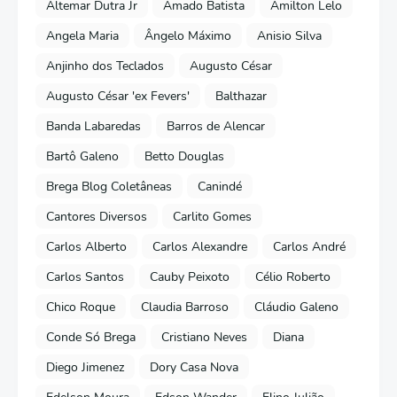
Altemar Dutra Jr
Amado Batista
Amilton Lelo
Angela Maria
Ângelo Máximo
Anisio Silva
Anjinho dos Teclados
Augusto César
Augusto César 'ex Fevers'
Balthazar
Banda Labaredas
Barros de Alencar
Bartô Galeno
Betto Douglas
Brega Blog Coletâneas
Canindé
Cantores Diversos
Carlito Gomes
Carlos Alberto
Carlos Alexandre
Carlos André
Carlos Santos
Cauby Peixoto
Célio Roberto
Chico Roque
Claudia Barroso
Cláudio Galeno
Conde Só Brega
Cristiano Neves
Diana
Diego Jimenez
Dory Casa Nova