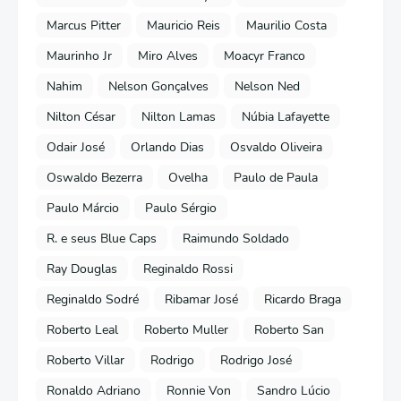
Marcus Pitter
Mauricio Reis
Maurilio Costa
Maurinho Jr
Miro Alves
Moacyr Franco
Nahim
Nelson Gonçalves
Nelson Ned
Nilton César
Nilton Lamas
Núbia Lafayette
Odair José
Orlando Dias
Osvaldo Oliveira
Oswaldo Bezerra
Ovelha
Paulo de Paula
Paulo Márcio
Paulo Sérgio
R. e seus Blue Caps
Raimundo Soldado
Ray Douglas
Reginaldo Rossi
Reginaldo Sodré
Ribamar José
Ricardo Braga
Roberto Leal
Roberto Muller
Roberto San
Roberto Villar
Rodrigo
Rodrigo José
Ronaldo Adriano
Ronnie Von
Sandro Lúcio