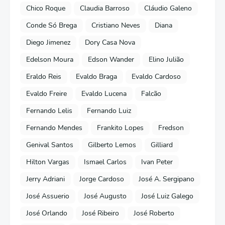
Chico Roque
Claudia Barroso
Cláudio Galeno
Conde Só Brega
Cristiano Neves
Diana
Diego Jimenez
Dory Casa Nova
Edelson Moura
Edson Wander
Elino Julião
Eraldo Reis
Evaldo Braga
Evaldo Cardoso
Evaldo Freire
Evaldo Lucena
Falcão
Fernando Lelis
Fernando Luiz
Fernando Mendes
Frankito Lopes
Fredson
Genival Santos
Gilberto Lemos
Gilliard
Hilton Vargas
Ismael Carlos
Ivan Peter
Jerry Adriani
Jorge Cardoso
José A. Sergipano
José Assuerio
José Augusto
José Luiz Galego
José Orlando
José Ribeiro
José Roberto