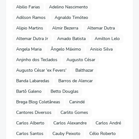
Abilio Farias
Adelino Nascimento
Adilson Ramos
Agnaldo Timóteo
Alipio Martins
Almir Bezerra
Altemar Dutra
Altemar Dutra Jr
Amado Batista
Amilton Lelo
Angela Maria
Ângelo Máximo
Anisio Silva
Anjinho dos Teclados
Augusto César
Augusto César 'ex Fevers'
Balthazar
Banda Labaredas
Barros de Alencar
Bartô Galeno
Betto Douglas
Brega Blog Coletâneas
Canindé
Cantores Diversos
Carlito Gomes
Carlos Alberto
Carlos Alexandre
Carlos André
Carlos Santos
Cauby Peixoto
Célio Roberto