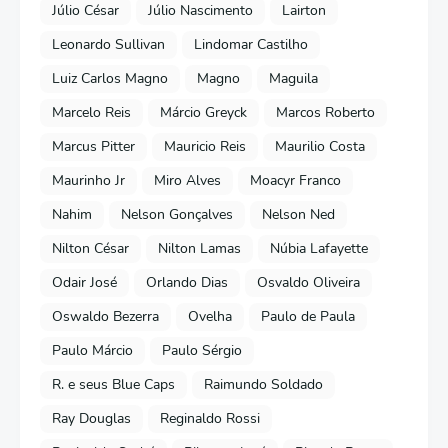
Júlio César
Júlio Nascimento
Lairton
Leonardo Sullivan
Lindomar Castilho
Luiz Carlos Magno
Magno
Maguila
Marcelo Reis
Márcio Greyck
Marcos Roberto
Marcus Pitter
Mauricio Reis
Maurilio Costa
Maurinho Jr
Miro Alves
Moacyr Franco
Nahim
Nelson Gonçalves
Nelson Ned
Nilton César
Nilton Lamas
Núbia Lafayette
Odair José
Orlando Dias
Osvaldo Oliveira
Oswaldo Bezerra
Ovelha
Paulo de Paula
Paulo Márcio
Paulo Sérgio
R. e seus Blue Caps
Raimundo Soldado
Ray Douglas
Reginaldo Rossi