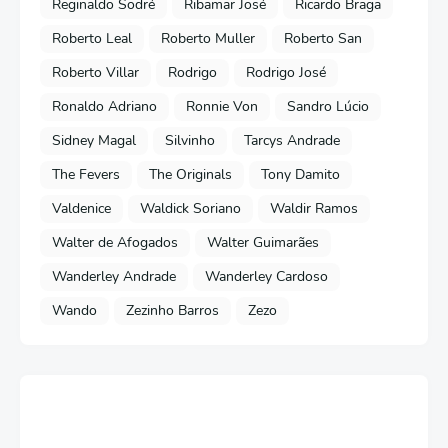
Reginaldo Sodré
Ribamar José
Ricardo Braga
Roberto Leal
Roberto Muller
Roberto San
Roberto Villar
Rodrigo
Rodrigo José
Ronaldo Adriano
Ronnie Von
Sandro Lúcio
Sidney Magal
Silvinho
Tarcys Andrade
The Fevers
The Originals
Tony Damito
Valdenice
Waldick Soriano
Waldir Ramos
Walter de Afogados
Walter Guimarães
Wanderley Andrade
Wanderley Cardoso
Wando
Zezinho Barros
Zezo