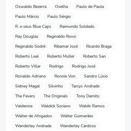
Oswaldo Bezerra
Ovelha
Paulo de Paula
Paulo Márcio
Paulo Sérgio
R. e seus Blue Caps
Raimundo Soldado
Ray Douglas
Reginaldo Rossi
Reginaldo Sodré
Ribamar José
Ricardo Braga
Roberto Leal
Roberto Muller
Roberto San
Roberto Villar
Rodrigo
Rodrigo José
Ronaldo Adriano
Ronnie Von
Sandro Lúcio
Sidney Magal
Silvinho
Tarcys Andrade
The Fevers
The Originals
Tony Damito
Valdenice
Waldick Soriano
Waldir Ramos
Walter de Afogados
Walter Guimarães
Wanderley Andrade
Wanderley Cardoso