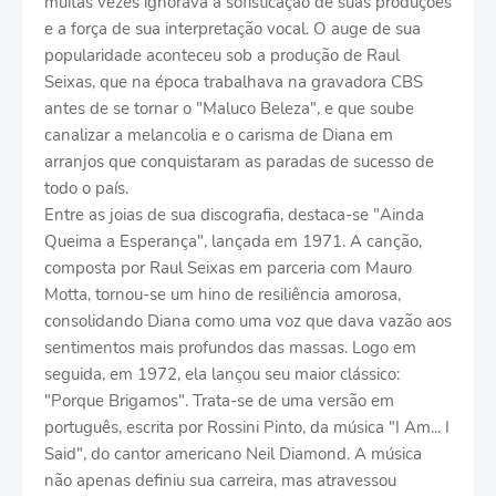
muitas vezes ignorava a sofisticação de suas produções
e a força de sua interpretação vocal. O auge de sua
popularidade aconteceu sob a produção de Raul
Seixas, que na época trabalhava na gravadora CBS
antes de se tornar o "Maluco Beleza", e que soube
canalizar a melancolia e o carisma de Diana em
arranjos que conquistaram as paradas de sucesso de
todo o país.
Entre as joias de sua discografia, destaca-se "Ainda
Queima a Esperança", lançada em 1971. A canção,
composta por Raul Seixas em parceria com Mauro
Motta, tornou-se um hino de resiliência amorosa,
consolidando Diana como uma voz que dava vazão aos
sentimentos mais profundos das massas. Logo em
seguida, em 1972, ela lançou seu maior clássico:
"Porque Brigamos". Trata-se de uma versão em
português, escrita por Rossini Pinto, da música "I Am... I
Said", do cantor americano Neil Diamond. A música
não apenas definiu sua carreira, mas atravessou