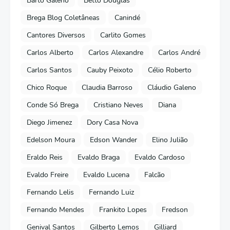
Bartô Galeno
Betto Douglas
Brega Blog Coletâneas
Canindé
Cantores Diversos
Carlito Gomes
Carlos Alberto
Carlos Alexandre
Carlos André
Carlos Santos
Cauby Peixoto
Célio Roberto
Chico Roque
Claudia Barroso
Cláudio Galeno
Conde Só Brega
Cristiano Neves
Diana
Diego Jimenez
Dory Casa Nova
Edelson Moura
Edson Wander
Elino Julião
Eraldo Reis
Evaldo Braga
Evaldo Cardoso
Evaldo Freire
Evaldo Lucena
Falcão
Fernando Lelis
Fernando Luiz
Fernando Mendes
Frankito Lopes
Fredson
Genival Santos
Gilberto Lemos
Gilliard