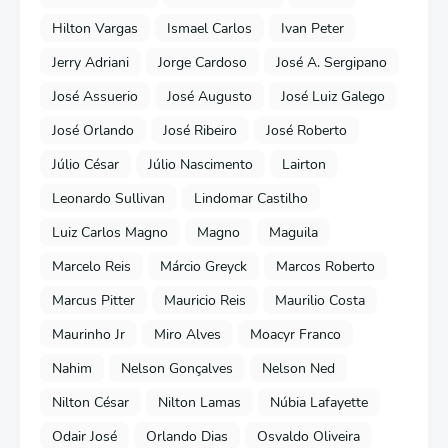
Hilton Vargas
Ismael Carlos
Ivan Peter
Jerry Adriani
Jorge Cardoso
José A. Sergipano
José Assuerio
José Augusto
José Luiz Galego
José Orlando
José Ribeiro
José Roberto
Júlio César
Júlio Nascimento
Lairton
Leonardo Sullivan
Lindomar Castilho
Luiz Carlos Magno
Magno
Maguila
Marcelo Reis
Márcio Greyck
Marcos Roberto
Marcus Pitter
Mauricio Reis
Maurilio Costa
Maurinho Jr
Miro Alves
Moacyr Franco
Nahim
Nelson Gonçalves
Nelson Ned
Nilton César
Nilton Lamas
Núbia Lafayette
Odair José
Orlando Dias
Osvaldo Oliveira