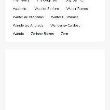
The Fevers
The Originals
Tony Damito
Valdenice
Waldick Soriano
Waldir Ramos
Walter de Afogados
Walter Guimarães
Wanderley Andrade
Wanderley Cardoso
Wando
Zezinho Barros
Zezo