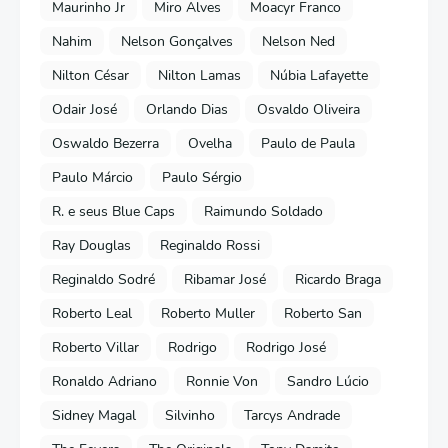
Maurinho Jr
Miro Alves
Moacyr Franco
Nahim
Nelson Gonçalves
Nelson Ned
Nilton César
Nilton Lamas
Núbia Lafayette
Odair José
Orlando Dias
Osvaldo Oliveira
Oswaldo Bezerra
Ovelha
Paulo de Paula
Paulo Márcio
Paulo Sérgio
R. e seus Blue Caps
Raimundo Soldado
Ray Douglas
Reginaldo Rossi
Reginaldo Sodré
Ribamar José
Ricardo Braga
Roberto Leal
Roberto Muller
Roberto San
Roberto Villar
Rodrigo
Rodrigo José
Ronaldo Adriano
Ronnie Von
Sandro Lúcio
Sidney Magal
Silvinho
Tarcys Andrade