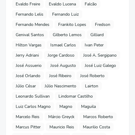
Evaldo Freire
Evaldo Lucena
Falcão
Fernando Lelis
Fernando Luiz
Fernando Mendes
Frankito Lopes
Fredson
Genival Santos
Gilberto Lemos
Gilliard
Hilton Vargas
Ismael Carlos
Ivan Peter
Jerry Adriani
Jorge Cardoso
José A. Sergipano
José Assuerio
José Augusto
José Luiz Galego
José Orlando
José Ribeiro
José Roberto
Júlio César
Júlio Nascimento
Lairton
Leonardo Sullivan
Lindomar Castilho
Luiz Carlos Magno
Magno
Maguila
Marcelo Reis
Márcio Greyck
Marcos Roberto
Marcus Pitter
Mauricio Reis
Maurilio Costa