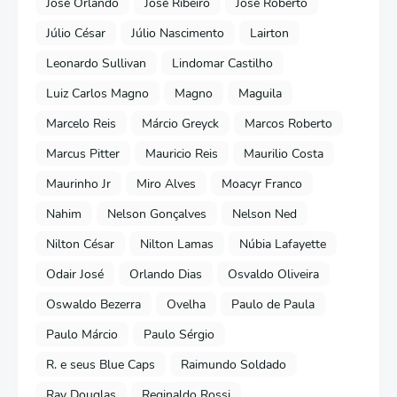
José Orlando
José Ribeiro
José Roberto
Júlio César
Júlio Nascimento
Lairton
Leonardo Sullivan
Lindomar Castilho
Luiz Carlos Magno
Magno
Maguila
Marcelo Reis
Márcio Greyck
Marcos Roberto
Marcus Pitter
Mauricio Reis
Maurilio Costa
Maurinho Jr
Miro Alves
Moacyr Franco
Nahim
Nelson Gonçalves
Nelson Ned
Nilton César
Nilton Lamas
Núbia Lafayette
Odair José
Orlando Dias
Osvaldo Oliveira
Oswaldo Bezerra
Ovelha
Paulo de Paula
Paulo Márcio
Paulo Sérgio
R. e seus Blue Caps
Raimundo Soldado
Ray Douglas
Reginaldo Rossi