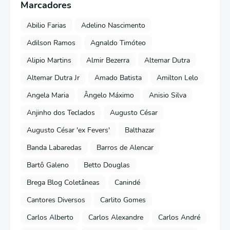
Marcadores
Abilio Farias
Adelino Nascimento
Adilson Ramos
Agnaldo Timóteo
Alipio Martins
Almir Bezerra
Altemar Dutra
Altemar Dutra Jr
Amado Batista
Amilton Lelo
Angela Maria
Ângelo Máximo
Anisio Silva
Anjinho dos Teclados
Augusto César
Augusto César 'ex Fevers'
Balthazar
Banda Labaredas
Barros de Alencar
Bartô Galeno
Betto Douglas
Brega Blog Coletâneas
Canindé
Cantores Diversos
Carlito Gomes
Carlos Alberto
Carlos Alexandre
Carlos André