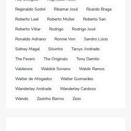
Reginaldo Sodré
Ribamar José
Ricardo Braga
Roberto Leal
Roberto Muller
Roberto San
Roberto Villar
Rodrigo
Rodrigo José
Ronaldo Adriano
Ronnie Von
Sandro Lúcio
Sidney Magal
Silvinho
Tarcys Andrade
The Fevers
The Originals
Tony Damito
Valdenice
Waldick Soriano
Waldir Ramos
Walter de Afogados
Walter Guimarães
Wanderley Andrade
Wanderley Cardoso
Wando
Zezinho Barros
Zezo