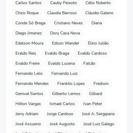
Carlos Santos
Cauby Peixoto
Célio Roberto
Chico Roque
Claudia Barroso
Cláudio Galeno
Conde Só Brega
Cristiano Neves
Diana
Diego Jimenez
Dory Casa Nova
Edelson Moura
Edson Wander
Elino Julião
Eraldo Reis
Evaldo Braga
Evaldo Cardoso
Evaldo Freire
Evaldo Lucena
Falcão
Fernando Lelis
Fernando Luiz
Fernando Mendes
Frankito Lopes
Fredson
Genival Santos
Gilberto Lemos
Gilliard
Hilton Vargas
Ismael Carlos
Ivan Peter
Jerry Adriani
Jorge Cardoso
José A. Sergipano
José Assuerio
José Augusto
José Luiz Galego