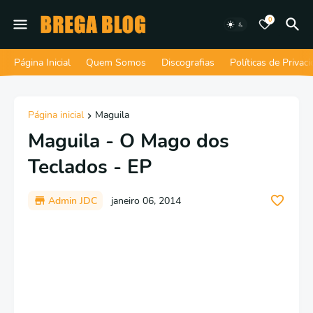
0
Página Inicial
Quem Somos
Discografias
Políticas de Privac
Página inicial
Maguila
Maguila - O Mago dos
Teclados - EP
Admin JDC
janeiro 06, 2014