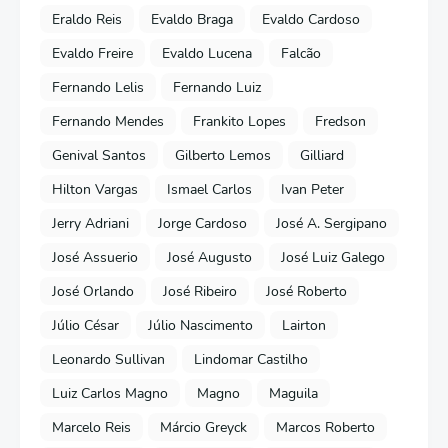
Eraldo Reis
Evaldo Braga
Evaldo Cardoso
Evaldo Freire
Evaldo Lucena
Falcão
Fernando Lelis
Fernando Luiz
Fernando Mendes
Frankito Lopes
Fredson
Genival Santos
Gilberto Lemos
Gilliard
Hilton Vargas
Ismael Carlos
Ivan Peter
Jerry Adriani
Jorge Cardoso
José A. Sergipano
José Assuerio
José Augusto
José Luiz Galego
José Orlando
José Ribeiro
José Roberto
Júlio César
Júlio Nascimento
Lairton
Leonardo Sullivan
Lindomar Castilho
Luiz Carlos Magno
Magno
Maguila
Marcelo Reis
Márcio Greyck
Marcos Roberto