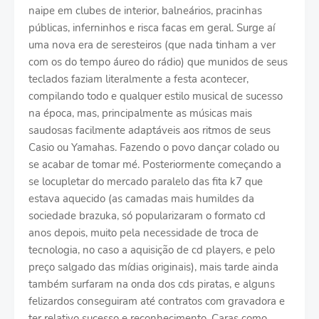
naipe em clubes de interior, balneários, pracinhas
públicas, inferninhos e risca facas em geral. Surge aí
uma nova era de seresteiros (que nada tinham a ver
com os do tempo áureo do rádio) que munidos de seus
teclados faziam literalmente a festa acontecer,
compilando todo e qualquer estilo musical de sucesso
na época, mas, principalmente as músicas mais
saudosas facilmente adaptáveis aos ritmos de seus
Casio ou Yamahas. Fazendo o povo dançar colado ou
se acabar de tomar mé. Posteriormente começando a
se locupletar do mercado paralelo das fita k7 que
estava aquecido (as camadas mais humildes da
sociedade brazuka, só popularizaram o formato cd
anos depois, muito pela necessidade de troca de
tecnologia, no caso a aquisição de cd players, e pelo
preço salgado das mídias originais), mais tarde ainda
também surfaram na onda dos cds piratas, e alguns
felizardos conseguiram até contratos com gravadora e
ter relativo sucesso e reconhecimento. Caras como