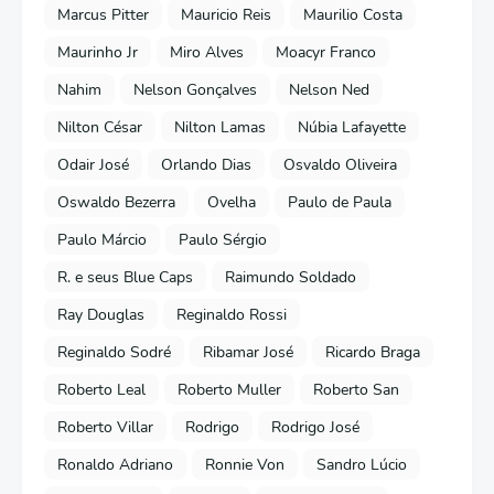
Marcus Pitter
Mauricio Reis
Maurilio Costa
Maurinho Jr
Miro Alves
Moacyr Franco
Nahim
Nelson Gonçalves
Nelson Ned
Nilton César
Nilton Lamas
Núbia Lafayette
Odair José
Orlando Dias
Osvaldo Oliveira
Oswaldo Bezerra
Ovelha
Paulo de Paula
Paulo Márcio
Paulo Sérgio
R. e seus Blue Caps
Raimundo Soldado
Ray Douglas
Reginaldo Rossi
Reginaldo Sodré
Ribamar José
Ricardo Braga
Roberto Leal
Roberto Muller
Roberto San
Roberto Villar
Rodrigo
Rodrigo José
Ronaldo Adriano
Ronnie Von
Sandro Lúcio