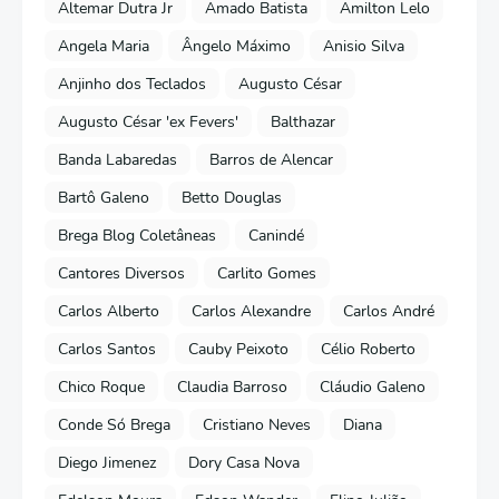
Altemar Dutra Jr
Amado Batista
Amilton Lelo
Angela Maria
Ângelo Máximo
Anisio Silva
Anjinho dos Teclados
Augusto César
Augusto César 'ex Fevers'
Balthazar
Banda Labaredas
Barros de Alencar
Bartô Galeno
Betto Douglas
Brega Blog Coletâneas
Canindé
Cantores Diversos
Carlito Gomes
Carlos Alberto
Carlos Alexandre
Carlos André
Carlos Santos
Cauby Peixoto
Célio Roberto
Chico Roque
Claudia Barroso
Cláudio Galeno
Conde Só Brega
Cristiano Neves
Diana
Diego Jimenez
Dory Casa Nova