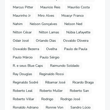
Marcus Pitter
Mauricio Reis
Maurilio Costa
Maurinho Jr
Miro Alves
Moacyr Franco
Nahim
Nelson Gonçalves
Nelson Ned
Nilton César
Nilton Lamas
Núbia Lafayette
Odair José
Orlando Dias
Osvaldo Oliveira
Oswaldo Bezerra
Ovelha
Paulo de Paula
Paulo Márcio
Paulo Sérgio
R. e seus Blue Caps
Raimundo Soldado
Ray Douglas
Reginaldo Rossi
Reginaldo Sodré
Ribamar José
Ricardo Braga
Roberto Leal
Roberto Muller
Roberto San
Roberto Villar
Rodrigo
Rodrigo José
Ronaldo Adriano
Ronnie Von
Sandro Lúcio