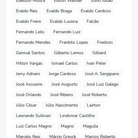
Edelson Moura
Edson Wander
Elino Julião
Eraldo Reis
Evaldo Braga
Evaldo Cardoso
Evaldo Freire
Evaldo Lucena
Falcão
Fernando Lelis
Fernando Luiz
Fernando Mendes
Frankito Lopes
Fredson
Genival Santos
Gilberto Lemos
Gilliard
Hilton Vargas
Ismael Carlos
Ivan Peter
Jerry Adriani
Jorge Cardoso
José A. Sergipano
José Assuerio
José Augusto
José Luiz Galego
José Orlando
José Ribeiro
José Roberto
Júlio César
Júlio Nascimento
Lairton
Leonardo Sullivan
Lindomar Castilho
Luiz Carlos Magno
Magno
Maguila
Marcelo Reis
Márcio Greyck
Marcos Roberto