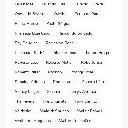
Odair José
Orlando Dias
Osvaldo Oliveira
Oswaldo Bezerra
Ovelha
Paulo de Paula
Paulo Márcio
Paulo Sérgio
R. e seus Blue Caps
Raimundo Soldado
Ray Douglas
Reginaldo Rossi
Reginaldo Sodré
Ribamar José
Ricardo Braga
Roberto Leal
Roberto Muller
Roberto San
Roberto Villar
Rodrigo
Rodrigo José
Ronaldo Adriano
Ronnie Von
Sandro Lúcio
Sidney Magal
Silvinho
Tarcys Andrade
The Fevers
The Originals
Tony Damito
Valdenice
Waldick Soriano
Waldir Ramos
Walter de Afogados
Walter Guimarães