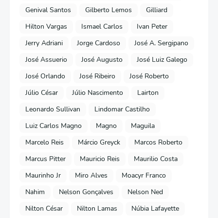
Genival Santos
Gilberto Lemos
Gilliard
Hilton Vargas
Ismael Carlos
Ivan Peter
Jerry Adriani
Jorge Cardoso
José A. Sergipano
José Assuerio
José Augusto
José Luiz Galego
José Orlando
José Ribeiro
José Roberto
Júlio César
Júlio Nascimento
Lairton
Leonardo Sullivan
Lindomar Castilho
Luiz Carlos Magno
Magno
Maguila
Marcelo Reis
Márcio Greyck
Marcos Roberto
Marcus Pitter
Mauricio Reis
Maurilio Costa
Maurinho Jr
Miro Alves
Moacyr Franco
Nahim
Nelson Gonçalves
Nelson Ned
Nilton César
Nilton Lamas
Núbia Lafayette