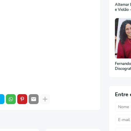
Altemar D
e Violão 
Fernando
Discogra
Entre 