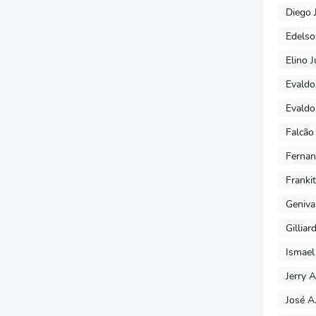
Diego 
Edels
Elino J
Evaldo
Evaldo
Falcão
Fernan
Franki
Geniva
Gilliar
Ismael
Jerry A
José A