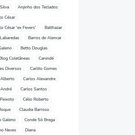
Silva
Anjinho dos Teclados
o César
o César 'ex Fevers'
Balthazar
Labaredas
Barros de Alencar
Galeno
Betto Douglas
Blog Coletâneas
Canindé
es Diversos
Carlito Gomes
 Alberto
Carlos Alexandre
 André
Carlos Santos
Peixoto
Célio Roberto
Roque
Claudia Barroso
o Galeno
Conde Só Brega
ano Neves
Diana