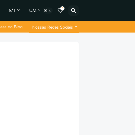
0
S/T
U/Z
neas do Blog
Nossas Redes Sociais