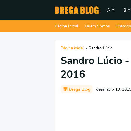
A
B
Página Inicial
Quem Somos
Discogr
Página inicial
Sandro Lúcio
Sandro Lúcio -
2016
Brega Blog
dezembro 19, 201