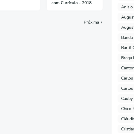
com Currículo - 2018
Anisio 
August
Próxima
August
Banda 
Bartô 
Brega 
Cantor
Carlos
Carlos
Cauby 
Chico 
Cláudi
Cristi