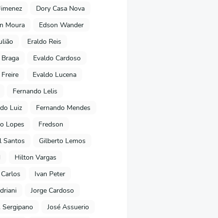
Jimenez
Dory Casa Nova
on Moura
Edson Wander
ulião
Eraldo Reis
 Braga
Evaldo Cardoso
 Freire
Evaldo Lucena
Fernando Lelis
do Luiz
Fernando Mendes
to Lopes
Fredson
l Santos
Gilberto Lemos
d
Hilton Vargas
 Carlos
Ivan Peter
driani
Jorge Cardoso
. Sergipano
José Assuerio