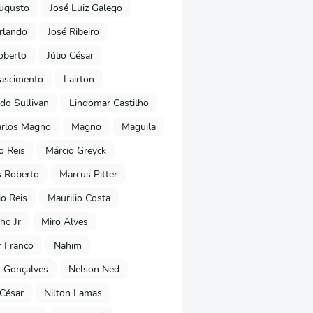
ugusto
José Luiz Galego
rlando
José Ribeiro
oberto
Júlio César
Nascimento
Lairton
do Sullivan
Lindomar Castilho
arlos Magno
Magno
Maguila
o Reis
Márcio Greyck
 Roberto
Marcus Pitter
io Reis
Maurilio Costa
ho Jr
Miro Alves
 Franco
Nahim
 Gonçalves
Nelson Ned
 César
Nilton Lamas