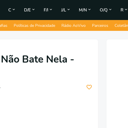
C
D/E
F/I
J/L
M/N
O/Q
R
afias
Políticas de Privacidade
Rádio AoVivo
Parceiros
Coletâ
 Não Bate Nela -
5