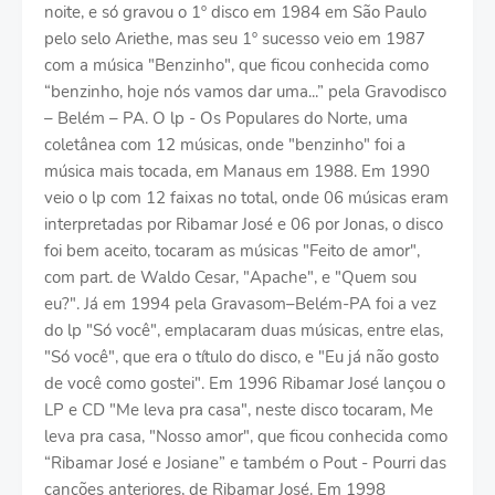
noite, e só gravou o 1º disco em 1984 em São Paulo
pelo selo Ariethe, mas seu 1º sucesso veio em 1987
com a música "Benzinho", que ficou conhecida como
“benzinho, hoje nós vamos dar uma...” pela Gravodisco
– Belém – PA. O lp - Os Populares do Norte, uma
coletânea com 12 músicas, onde "benzinho" foi a
música mais tocada, em Manaus em 1988. Em 1990
veio o lp com 12 faixas no total, onde 06 músicas eram
interpretadas por Ribamar José e 06 por Jonas, o disco
foi bem aceito, tocaram as músicas "Feito de amor",
com part. de Waldo Cesar, "Apache", e "Quem sou
eu?". Já em 1994 pela Gravasom–Belém-PA foi a vez
do lp "Só você", emplacaram duas músicas, entre elas,
"Só você", que era o título do disco, e "Eu já não gosto
de você como gostei". Em 1996 Ribamar José lançou o
LP e CD "Me leva pra casa", neste disco tocaram, Me
leva pra casa, "Nosso amor", que ficou conhecida como
“Ribamar José e Josiane” e também o Pout - Pourri das
canções anteriores, de Ribamar José. Em 1998