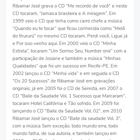
Ribamar José grava o CD "Me recordo de você" e neste
CD tocaram, “Jamaica brasileira e A miragem”. Em
1999 veio o CD que tinha como carro chefe a música
“Quando eu te tocar” que ficou conhecida como “Melô
do thururú” no mesmo CD tocaram, Perdi você, Ligue já
e Por isso venho aqui. Em 2000 veio o CD “Minha
Estrela”, tocaram “Um Sorriso Seu, Number one” com a
participação de Josiane e também a música “Minhas
Qualidades” que foi um sucesso em Recife-PE. Em
2002 lançou o CD “Minha vida” e em seguida o CD
"Os 20 Sucessos" de Ribamar José em gravações
originais, já em 2005 foi o CD de Seresta, em 2007 o
CD "Baile da Saudade Vol. 1 Sucessos que Marcaram",
tocaram Hotel Califórnia e Tão sofrido. Em 2009 foi
lançando o CD "Baile da Saudade Vol. 02", em 2010
Ribamar José lançou o CD "Baile da saudade Vol. 3",
com a música Sem exceção, todo mundo erra, todo
mundo falha, de sua autoria, e também lançou em