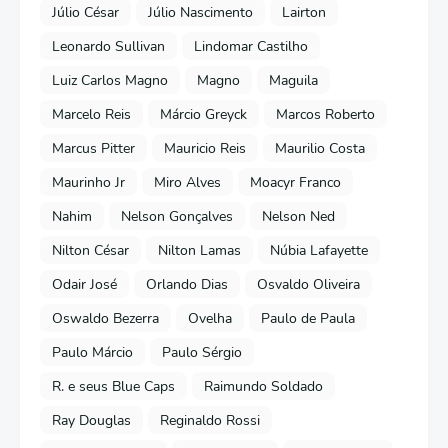
Júlio César
Júlio Nascimento
Lairton
Leonardo Sullivan
Lindomar Castilho
Luiz Carlos Magno
Magno
Maguila
Marcelo Reis
Márcio Greyck
Marcos Roberto
Marcus Pitter
Mauricio Reis
Maurilio Costa
Maurinho Jr
Miro Alves
Moacyr Franco
Nahim
Nelson Gonçalves
Nelson Ned
Nilton César
Nilton Lamas
Núbia Lafayette
Odair José
Orlando Dias
Osvaldo Oliveira
Oswaldo Bezerra
Ovelha
Paulo de Paula
Paulo Márcio
Paulo Sérgio
R. e seus Blue Caps
Raimundo Soldado
Ray Douglas
Reginaldo Rossi