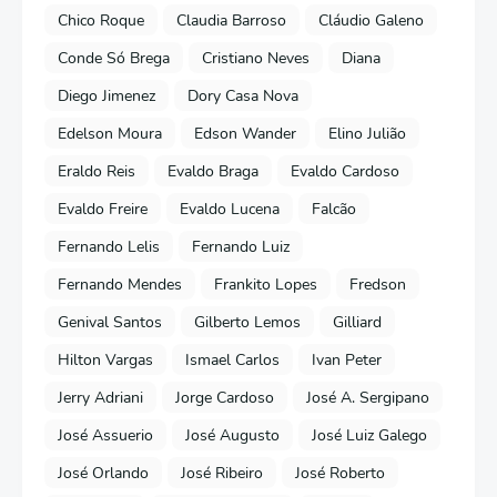
Chico Roque
Claudia Barroso
Cláudio Galeno
Conde Só Brega
Cristiano Neves
Diana
Diego Jimenez
Dory Casa Nova
Edelson Moura
Edson Wander
Elino Julião
Eraldo Reis
Evaldo Braga
Evaldo Cardoso
Evaldo Freire
Evaldo Lucena
Falcão
Fernando Lelis
Fernando Luiz
Fernando Mendes
Frankito Lopes
Fredson
Genival Santos
Gilberto Lemos
Gilliard
Hilton Vargas
Ismael Carlos
Ivan Peter
Jerry Adriani
Jorge Cardoso
José A. Sergipano
José Assuerio
José Augusto
José Luiz Galego
José Orlando
José Ribeiro
José Roberto