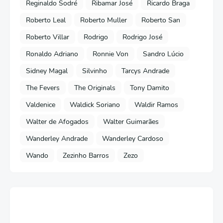
Reginaldo Sodré
Ribamar José
Ricardo Braga
Roberto Leal
Roberto Muller
Roberto San
Roberto Villar
Rodrigo
Rodrigo José
Ronaldo Adriano
Ronnie Von
Sandro Lúcio
Sidney Magal
Silvinho
Tarcys Andrade
The Fevers
The Originals
Tony Damito
Valdenice
Waldick Soriano
Waldir Ramos
Walter de Afogados
Walter Guimarães
Wanderley Andrade
Wanderley Cardoso
Wando
Zezinho Barros
Zezo