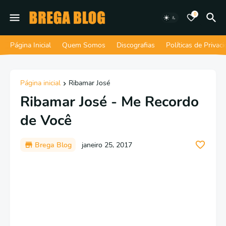
0
Página Inicial
Quem Somos
Discografias
Políticas de Privac
Página inicial
Ribamar José
Ribamar José - Me Recordo
de Você
Brega Blog
janeiro 25, 2017