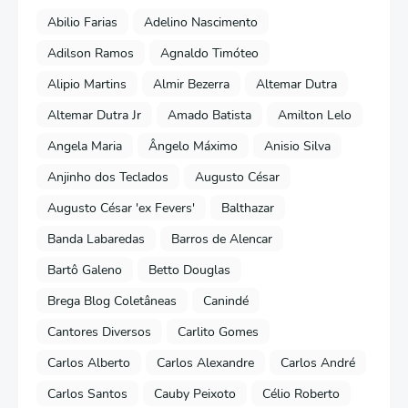
Abilio Farias
Adelino Nascimento
Adilson Ramos
Agnaldo Timóteo
Alipio Martins
Almir Bezerra
Altemar Dutra
Altemar Dutra Jr
Amado Batista
Amilton Lelo
Angela Maria
Ângelo Máximo
Anisio Silva
Anjinho dos Teclados
Augusto César
Augusto César 'ex Fevers'
Balthazar
Banda Labaredas
Barros de Alencar
Bartô Galeno
Betto Douglas
Brega Blog Coletâneas
Canindé
Cantores Diversos
Carlito Gomes
Carlos Alberto
Carlos Alexandre
Carlos André
Carlos Santos
Cauby Peixoto
Célio Roberto