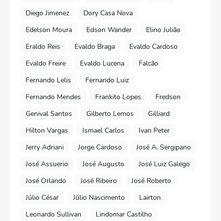
Diego Jimenez
Dory Casa Nova
Edelson Moura
Edson Wander
Elino Julião
Eraldo Reis
Evaldo Braga
Evaldo Cardoso
Evaldo Freire
Evaldo Lucena
Falcão
Fernando Lelis
Fernando Luiz
Fernando Mendes
Frankito Lopes
Fredson
Genival Santos
Gilberto Lemos
Gilliard
Hilton Vargas
Ismael Carlos
Ivan Peter
Jerry Adriani
Jorge Cardoso
José A. Sergipano
José Assuerio
José Augusto
José Luiz Galego
José Orlando
José Ribeiro
José Roberto
Júlio César
Júlio Nascimento
Lairton
Leonardo Sullivan
Lindomar Castilho