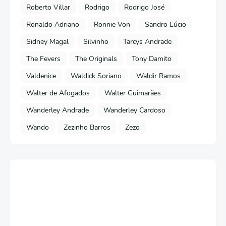
Roberto Villar
Rodrigo
Rodrigo José
Ronaldo Adriano
Ronnie Von
Sandro Lúcio
Sidney Magal
Silvinho
Tarcys Andrade
The Fevers
The Originals
Tony Damito
Valdenice
Waldick Soriano
Waldir Ramos
Walter de Afogados
Walter Guimarães
Wanderley Andrade
Wanderley Cardoso
Wando
Zezinho Barros
Zezo