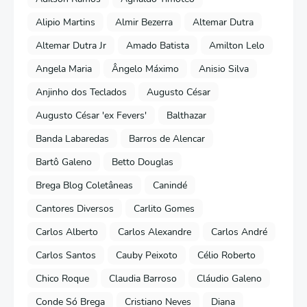
Alipio Martins
Almir Bezerra
Altemar Dutra
Altemar Dutra Jr
Amado Batista
Amilton Lelo
Angela Maria
Ângelo Máximo
Anisio Silva
Anjinho dos Teclados
Augusto César
Augusto César 'ex Fevers'
Balthazar
Banda Labaredas
Barros de Alencar
Bartô Galeno
Betto Douglas
Brega Blog Coletâneas
Canindé
Cantores Diversos
Carlito Gomes
Carlos Alberto
Carlos Alexandre
Carlos André
Carlos Santos
Cauby Peixoto
Célio Roberto
Chico Roque
Claudia Barroso
Cláudio Galeno
Conde Só Brega
Cristiano Neves
Diana