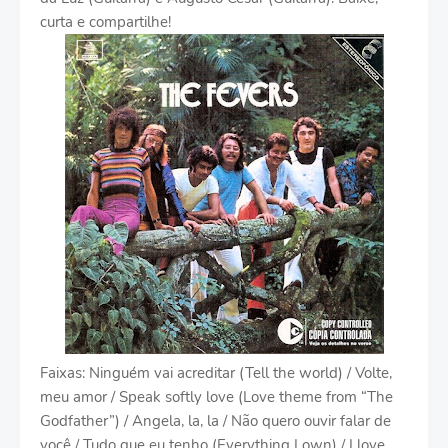
curta e compartilhe!
Faixas: Ninguém vai acreditar (Tell the world) / Volte,
meu amor / Speak softly love (Love theme from “The
Godfather”) / Angela, la, la / Não quero ouvir falar de
você / Tudo que eu tenho (Everything I own) / I love