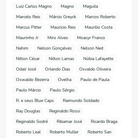
Luiz Carlos Magno
Magno
Maguila
Marcelo Reis
Márcio Greyck
Marcos Roberto
Marcus Pitter
Mauricio Reis
Maurilio Costa
Maurinho Jr
Miro Alves
Moacyr Franco
Nahim
Nelson Gonçalves
Nelson Ned
Nilton César
Nilton Lamas
Núbia Lafayette
Odair José
Orlando Dias
Osvaldo Oliveira
Oswaldo Bezerra
Ovelha
Paulo de Paula
Paulo Márcio
Paulo Sérgio
R. e seus Blue Caps
Raimundo Soldado
Ray Douglas
Reginaldo Rossi
Reginaldo Sodré
Ribamar José
Ricardo Braga
Roberto Leal
Roberto Muller
Roberto San