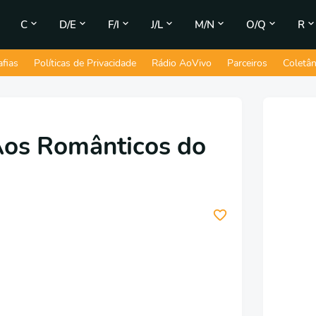
C
D/E
F/I
J/L
M/N
O/Q
R
afias
Políticas de Privacidade
Rádio AoVivo
Parceiros
Coletâ
Aos Românticos do