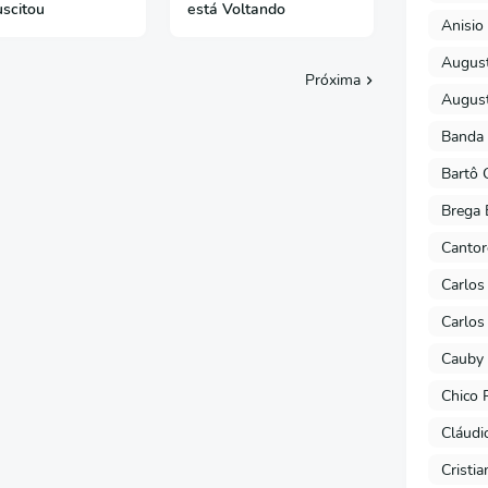
scitou
está Voltando
Anisio 
August
Próxima
August
Banda 
Bartô 
Brega 
Cantor
Carlos
Carlos
Cauby 
Chico 
Cláudi
Cristi