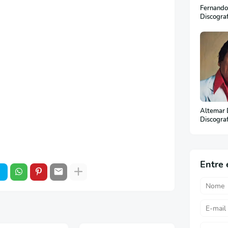
Fernando
Discogra
Altemar 
Discogra
(Em Port
Entre 