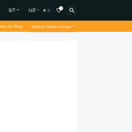
0
S/T
U/Z
neas do Blog
Nossas Redes Sociais