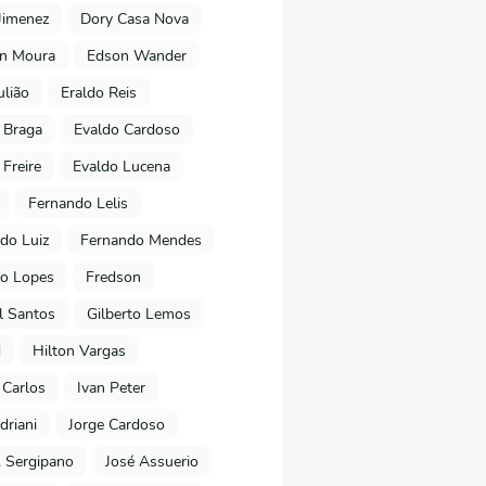
Jimenez
Dory Casa Nova
on Moura
Edson Wander
ulião
Eraldo Reis
 Braga
Evaldo Cardoso
 Freire
Evaldo Lucena
Fernando Lelis
do Luiz
Fernando Mendes
to Lopes
Fredson
l Santos
Gilberto Lemos
d
Hilton Vargas
 Carlos
Ivan Peter
driani
Jorge Cardoso
. Sergipano
José Assuerio