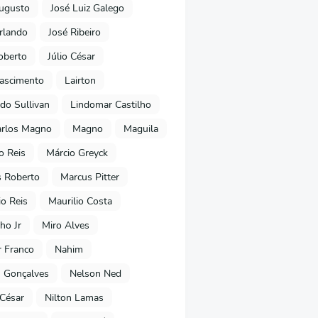
ugusto
José Luiz Galego
rlando
José Ribeiro
oberto
Júlio César
Nascimento
Lairton
do Sullivan
Lindomar Castilho
arlos Magno
Magno
Maguila
o Reis
Márcio Greyck
 Roberto
Marcus Pitter
io Reis
Maurilio Costa
ho Jr
Miro Alves
 Franco
Nahim
 Gonçalves
Nelson Ned
 César
Nilton Lamas