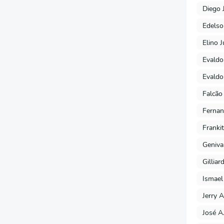
Diego 
Edels
Elino J
Evaldo
Evaldo
Falcão
Fernan
Franki
Geniva
Gilliar
Ismael
Jerry A
José A