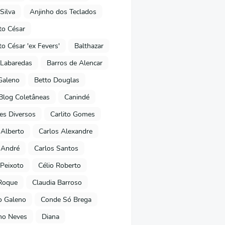
Silva
Anjinho dos Teclados
o César
o César 'ex Fevers'
Balthazar
Labaredas
Barros de Alencar
Galeno
Betto Douglas
Blog Coletâneas
Canindé
es Diversos
Carlito Gomes
 Alberto
Carlos Alexandre
 André
Carlos Santos
Peixoto
Célio Roberto
Roque
Claudia Barroso
o Galeno
Conde Só Brega
ano Neves
Diana