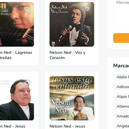
n Ned - Lágrimas
Nelson Ned - Voz y
trellas
Corazón
Marca
Abilio 
Adils
Alipio
Altema
Amado 
Angela
n Ned - Jesus
Nelson Ned - Jesus