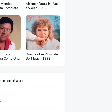
 Mendes -
Altemar Dutra Jr - Voz
fia Completa
e Violão - 2025
Dutra -
Ovelha - Em Ritmo de
fia Completa
Boi Music - 1992
uguês)
em contato