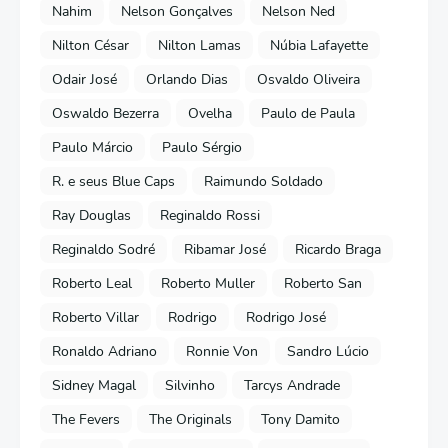
Nahim
Nelson Gonçalves
Nelson Ned
Nilton César
Nilton Lamas
Núbia Lafayette
Odair José
Orlando Dias
Osvaldo Oliveira
Oswaldo Bezerra
Ovelha
Paulo de Paula
Paulo Márcio
Paulo Sérgio
R. e seus Blue Caps
Raimundo Soldado
Ray Douglas
Reginaldo Rossi
Reginaldo Sodré
Ribamar José
Ricardo Braga
Roberto Leal
Roberto Muller
Roberto San
Roberto Villar
Rodrigo
Rodrigo José
Ronaldo Adriano
Ronnie Von
Sandro Lúcio
Sidney Magal
Silvinho
Tarcys Andrade
The Fevers
The Originals
Tony Damito