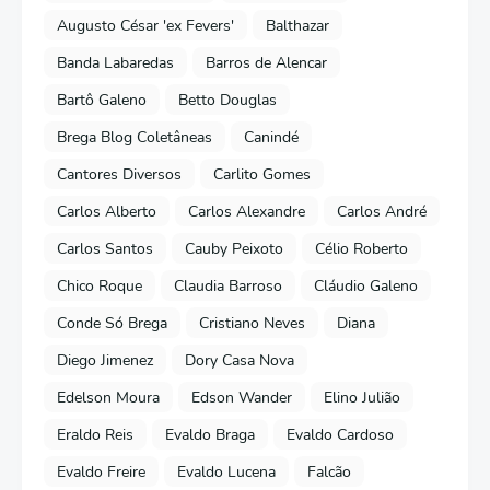
Augusto César 'ex Fevers'
Balthazar
Banda Labaredas
Barros de Alencar
Bartô Galeno
Betto Douglas
Brega Blog Coletâneas
Canindé
Cantores Diversos
Carlito Gomes
Carlos Alberto
Carlos Alexandre
Carlos André
Carlos Santos
Cauby Peixoto
Célio Roberto
Chico Roque
Claudia Barroso
Cláudio Galeno
Conde Só Brega
Cristiano Neves
Diana
Diego Jimenez
Dory Casa Nova
Edelson Moura
Edson Wander
Elino Julião
Eraldo Reis
Evaldo Braga
Evaldo Cardoso
Evaldo Freire
Evaldo Lucena
Falcão