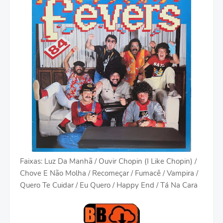
Faixas: Luz Da Manhã / Ouvir Chopin (I Like Chopin) /
Chove E Não Molha / Recomeçar / Fumacê / Vampira /
Quero Te Cuidar / Eu Quero / Happy End / Tá Na Cara