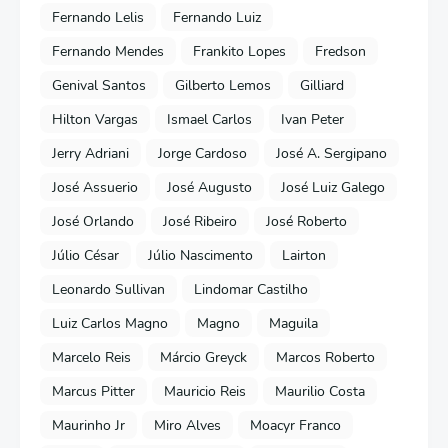
Fernando Lelis
Fernando Luiz
Fernando Mendes
Frankito Lopes
Fredson
Genival Santos
Gilberto Lemos
Gilliard
Hilton Vargas
Ismael Carlos
Ivan Peter
Jerry Adriani
Jorge Cardoso
José A. Sergipano
José Assuerio
José Augusto
José Luiz Galego
José Orlando
José Ribeiro
José Roberto
Júlio César
Júlio Nascimento
Lairton
Leonardo Sullivan
Lindomar Castilho
Luiz Carlos Magno
Magno
Maguila
Marcelo Reis
Márcio Greyck
Marcos Roberto
Marcus Pitter
Mauricio Reis
Maurilio Costa
Maurinho Jr
Miro Alves
Moacyr Franco