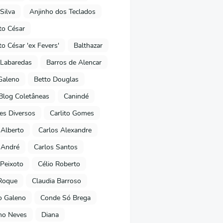
Silva
Anjinho dos Teclados
o César
o César 'ex Fevers'
Balthazar
Labaredas
Barros de Alencar
Galeno
Betto Douglas
Blog Coletâneas
Canindé
es Diversos
Carlito Gomes
 Alberto
Carlos Alexandre
 André
Carlos Santos
Peixoto
Célio Roberto
Roque
Claudia Barroso
o Galeno
Conde Só Brega
ano Neves
Diana