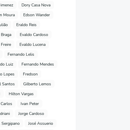
Jimenez
Dory Casa Nova
on Moura
Edson Wander
ulião
Eraldo Reis
 Braga
Evaldo Cardoso
 Freire
Evaldo Lucena
Fernando Lelis
do Luiz
Fernando Mendes
to Lopes
Fredson
l Santos
Gilberto Lemos
d
Hilton Vargas
 Carlos
Ivan Peter
driani
Jorge Cardoso
. Sergipano
José Assuerio