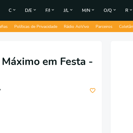
C
D/E
F/I
J/L
M/N
O/Q
R
afias
Políticas de Privacidade
Rádio AoVivo
Parceiros
Coletâ
O Máximo em Festa -
7