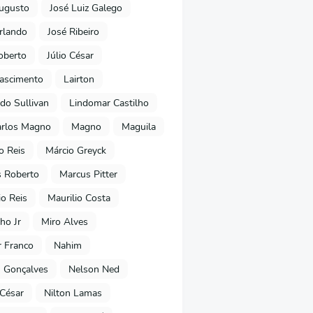
ugusto
José Luiz Galego
rlando
José Ribeiro
oberto
Júlio César
Nascimento
Lairton
do Sullivan
Lindomar Castilho
arlos Magno
Magno
Maguila
o Reis
Márcio Greyck
 Roberto
Marcus Pitter
io Reis
Maurilio Costa
ho Jr
Miro Alves
 Franco
Nahim
 Gonçalves
Nelson Ned
 César
Nilton Lamas