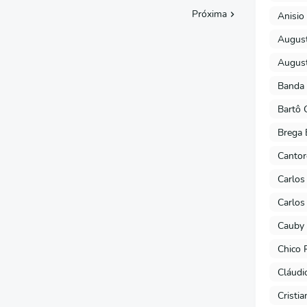
Próxima
Anisio 
August
August
Banda 
Bartô 
Brega 
Cantor
Carlos
Carlos
Cauby 
Chico 
Cláudi
Cristi