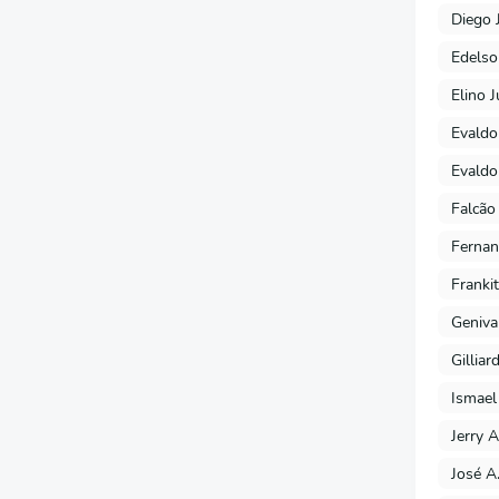
Diego 
Edels
Elino J
Evaldo
Evaldo
Falcão
Fernan
Franki
Geniva
Gilliar
Ismael
Jerry A
José A