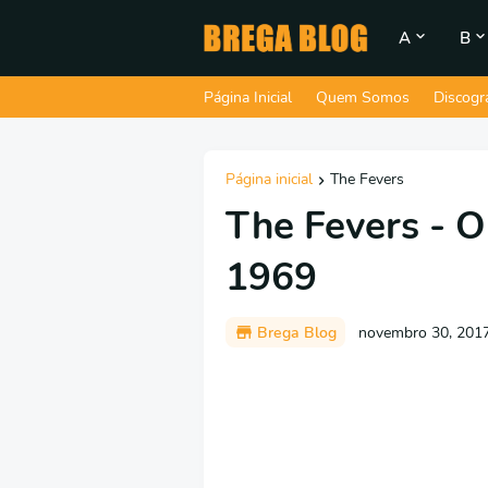
A
B
Página Inicial
Quem Somos
Discogr
Página inicial
The Fevers
The Fevers - 
1969
Brega Blog
novembro 30, 201