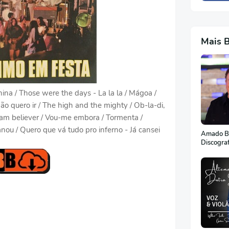
Mais 
na / Those were the days - La la la / Mágoa /
o quero ir / The high and the mighty / Ob-la-di,
eam believer / Vou-me embora / Tormenta /
nou / Quero que vá tudo pro inferno - Já cansei
Amado Ba
Discogra