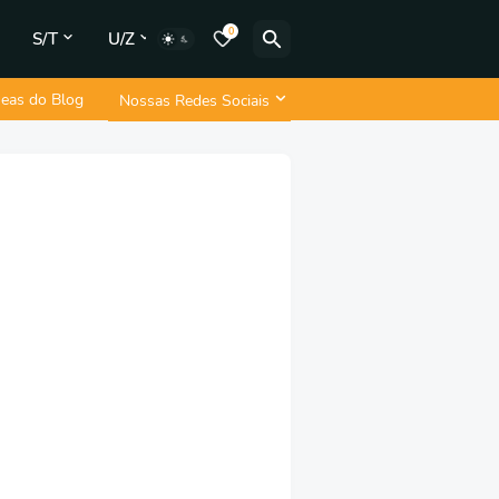
0
S/T
U/Z
neas do Blog
Nossas Redes Sociais