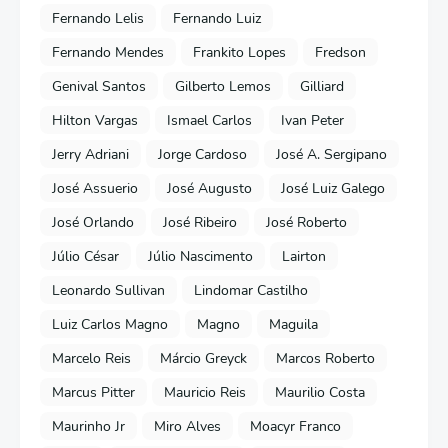
Fernando Lelis
Fernando Luiz
Fernando Mendes
Frankito Lopes
Fredson
Genival Santos
Gilberto Lemos
Gilliard
Hilton Vargas
Ismael Carlos
Ivan Peter
Jerry Adriani
Jorge Cardoso
José A. Sergipano
José Assuerio
José Augusto
José Luiz Galego
José Orlando
José Ribeiro
José Roberto
Júlio César
Júlio Nascimento
Lairton
Leonardo Sullivan
Lindomar Castilho
Luiz Carlos Magno
Magno
Maguila
Marcelo Reis
Márcio Greyck
Marcos Roberto
Marcus Pitter
Mauricio Reis
Maurilio Costa
Maurinho Jr
Miro Alves
Moacyr Franco