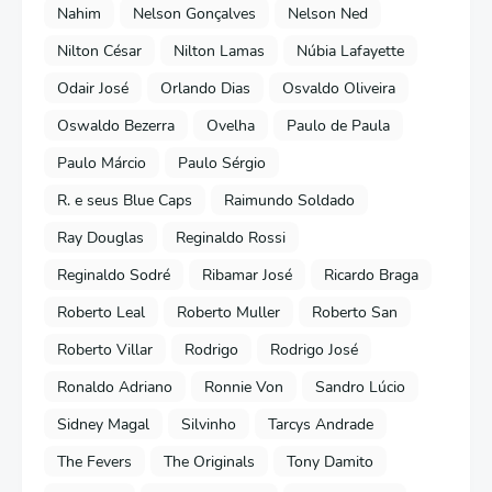
Nahim
Nelson Gonçalves
Nelson Ned
Nilton César
Nilton Lamas
Núbia Lafayette
Odair José
Orlando Dias
Osvaldo Oliveira
Oswaldo Bezerra
Ovelha
Paulo de Paula
Paulo Márcio
Paulo Sérgio
R. e seus Blue Caps
Raimundo Soldado
Ray Douglas
Reginaldo Rossi
Reginaldo Sodré
Ribamar José
Ricardo Braga
Roberto Leal
Roberto Muller
Roberto San
Roberto Villar
Rodrigo
Rodrigo José
Ronaldo Adriano
Ronnie Von
Sandro Lúcio
Sidney Magal
Silvinho
Tarcys Andrade
The Fevers
The Originals
Tony Damito