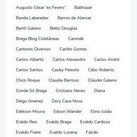
Augusto César 'ex Fevers'
Balthazar
Banda Labaredas
Barros de Alencar
Bartô Galeno
Betto Douglas
Brega Blog Coletâneas
Canindé
Cantores Diversos
Carlito Gomes
Carlos Alberto
Carlos Alexandre
Carlos André
Carlos Santos
Cauby Peixoto
Célio Roberto
Chico Roque
Claudia Barroso
Cláudio Galeno
Conde Só Brega
Cristiano Neves
Diana
Diego Jimenez
Dory Casa Nova
Edelson Moura
Edson Wander
Elino Julião
Eraldo Reis
Evaldo Braga
Evaldo Cardoso
Evaldo Freire
Evaldo Lucena
Falcão