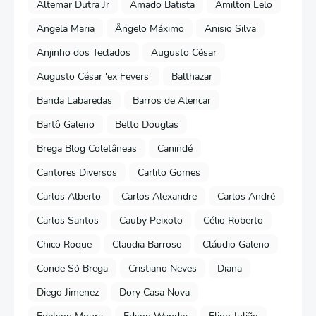
Altemar Dutra Jr
Amado Batista
Amilton Lelo
Angela Maria
Ângelo Máximo
Anisio Silva
Anjinho dos Teclados
Augusto César
Augusto César 'ex Fevers'
Balthazar
Banda Labaredas
Barros de Alencar
Bartô Galeno
Betto Douglas
Brega Blog Coletâneas
Canindé
Cantores Diversos
Carlito Gomes
Carlos Alberto
Carlos Alexandre
Carlos André
Carlos Santos
Cauby Peixoto
Célio Roberto
Chico Roque
Claudia Barroso
Cláudio Galeno
Conde Só Brega
Cristiano Neves
Diana
Diego Jimenez
Dory Casa Nova