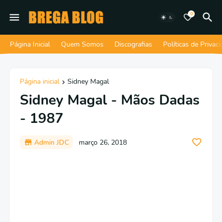
0
Página Inicial
Quem Somos
Discografias
Políticas de Privac
Página inicial
Sidney Magal
Sidney Magal - Mãos Dadas
- 1987
Admin JDC
março 26, 2018