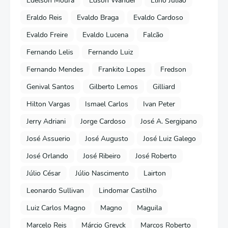
Edelson Moura
Edson Wander
Elino Julião
Eraldo Reis
Evaldo Braga
Evaldo Cardoso
Evaldo Freire
Evaldo Lucena
Falcão
Fernando Lelis
Fernando Luiz
Fernando Mendes
Frankito Lopes
Fredson
Genival Santos
Gilberto Lemos
Gilliard
Hilton Vargas
Ismael Carlos
Ivan Peter
Jerry Adriani
Jorge Cardoso
José A. Sergipano
José Assuerio
José Augusto
José Luiz Galego
José Orlando
José Ribeiro
José Roberto
Júlio César
Júlio Nascimento
Lairton
Leonardo Sullivan
Lindomar Castilho
Luiz Carlos Magno
Magno
Maguila
Marcelo Reis
Márcio Greyck
Marcos Roberto