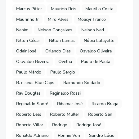
Marcus Pitter
Mauricio Reis
Maurilio Costa
Maurinho Jr
Miro Alves
Moacyr Franco
Nahim
Nelson Gonçalves
Nelson Ned
Nilton César
Nilton Lamas
Núbia Lafayette
Odair José
Orlando Dias
Osvaldo Oliveira
Oswaldo Bezerra
Ovelha
Paulo de Paula
Paulo Márcio
Paulo Sérgio
R. e seus Blue Caps
Raimundo Soldado
Ray Douglas
Reginaldo Rossi
Reginaldo Sodré
Ribamar José
Ricardo Braga
Roberto Leal
Roberto Muller
Roberto San
Roberto Villar
Rodrigo
Rodrigo José
Ronaldo Adriano
Ronnie Von
Sandro Lúcio