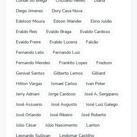
Conde Só Brega
Cristiano Neves
Diana
Diego Jimenez
Dory Casa Nova
Edelson Moura
Edson Wander
Elino Julião
Eraldo Reis
Evaldo Braga
Evaldo Cardoso
Evaldo Freire
Evaldo Lucena
Falcão
Fernando Lelis
Fernando Luiz
Fernando Mendes
Frankito Lopes
Fredson
Genival Santos
Gilberto Lemos
Gilliard
Hilton Vargas
Ismael Carlos
Ivan Peter
Jerry Adriani
Jorge Cardoso
José A. Sergipano
José Assuerio
José Augusto
José Luiz Galego
José Orlando
José Ribeiro
José Roberto
Júlio César
Júlio Nascimento
Lairton
Leonardo Sullivan
Lindomar Castilho