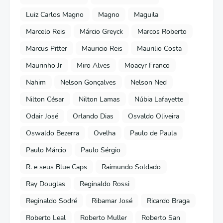
Luiz Carlos Magno
Magno
Maguila
Marcelo Reis
Márcio Greyck
Marcos Roberto
Marcus Pitter
Mauricio Reis
Maurilio Costa
Maurinho Jr
Miro Alves
Moacyr Franco
Nahim
Nelson Gonçalves
Nelson Ned
Nilton César
Nilton Lamas
Núbia Lafayette
Odair José
Orlando Dias
Osvaldo Oliveira
Oswaldo Bezerra
Ovelha
Paulo de Paula
Paulo Márcio
Paulo Sérgio
R. e seus Blue Caps
Raimundo Soldado
Ray Douglas
Reginaldo Rossi
Reginaldo Sodré
Ribamar José
Ricardo Braga
Roberto Leal
Roberto Muller
Roberto San