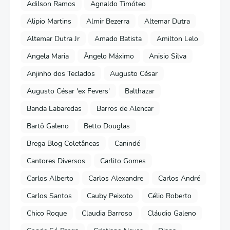
Adilson Ramos
Agnaldo Timóteo
Alipio Martins
Almir Bezerra
Altemar Dutra
Altemar Dutra Jr
Amado Batista
Amilton Lelo
Angela Maria
Ângelo Máximo
Anisio Silva
Anjinho dos Teclados
Augusto César
Augusto César 'ex Fevers'
Balthazar
Banda Labaredas
Barros de Alencar
Bartô Galeno
Betto Douglas
Brega Blog Coletâneas
Canindé
Cantores Diversos
Carlito Gomes
Carlos Alberto
Carlos Alexandre
Carlos André
Carlos Santos
Cauby Peixoto
Célio Roberto
Chico Roque
Claudia Barroso
Cláudio Galeno