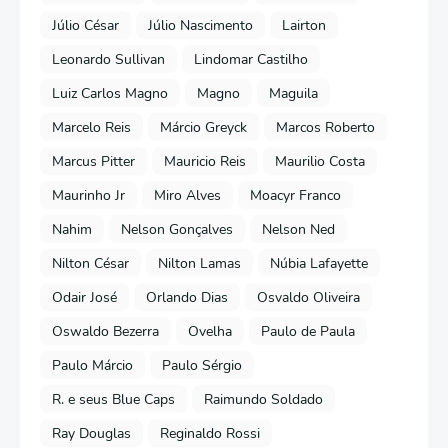
Júlio César
Júlio Nascimento
Lairton
Leonardo Sullivan
Lindomar Castilho
Luiz Carlos Magno
Magno
Maguila
Marcelo Reis
Márcio Greyck
Marcos Roberto
Marcus Pitter
Mauricio Reis
Maurilio Costa
Maurinho Jr
Miro Alves
Moacyr Franco
Nahim
Nelson Gonçalves
Nelson Ned
Nilton César
Nilton Lamas
Núbia Lafayette
Odair José
Orlando Dias
Osvaldo Oliveira
Oswaldo Bezerra
Ovelha
Paulo de Paula
Paulo Márcio
Paulo Sérgio
R. e seus Blue Caps
Raimundo Soldado
Ray Douglas
Reginaldo Rossi