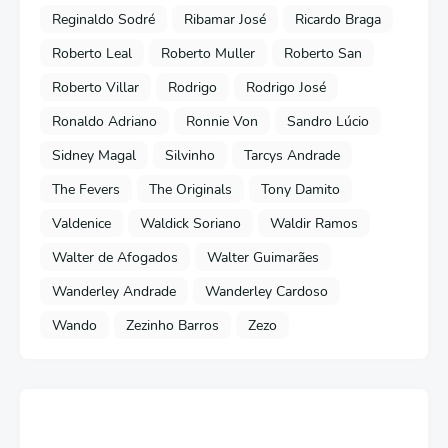
Reginaldo Sodré
Ribamar José
Ricardo Braga
Roberto Leal
Roberto Muller
Roberto San
Roberto Villar
Rodrigo
Rodrigo José
Ronaldo Adriano
Ronnie Von
Sandro Lúcio
Sidney Magal
Silvinho
Tarcys Andrade
The Fevers
The Originals
Tony Damito
Valdenice
Waldick Soriano
Waldir Ramos
Walter de Afogados
Walter Guimarães
Wanderley Andrade
Wanderley Cardoso
Wando
Zezinho Barros
Zezo