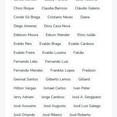
Chico Roque
Claudia Barroso
Cláudio Galeno
Conde Só Brega
Cristiano Neves
Diana
Diego Jimenez
Dory Casa Nova
Edelson Moura
Edson Wander
Elino Julião
Eraldo Reis
Evaldo Braga
Evaldo Cardoso
Evaldo Freire
Evaldo Lucena
Falcão
Fernando Lelis
Fernando Luiz
Fernando Mendes
Frankito Lopes
Fredson
Genival Santos
Gilberto Lemos
Gilliard
Hilton Vargas
Ismael Carlos
Ivan Peter
Jerry Adriani
Jorge Cardoso
José A. Sergipano
José Assuerio
José Augusto
José Luiz Galego
José Orlando
José Ribeiro
José Roberto