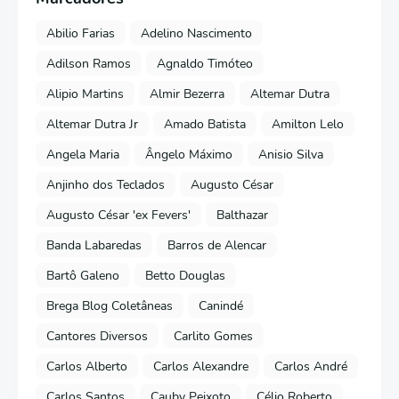
Abilio Farias
Adelino Nascimento
Adilson Ramos
Agnaldo Timóteo
Alipio Martins
Almir Bezerra
Altemar Dutra
Altemar Dutra Jr
Amado Batista
Amilton Lelo
Angela Maria
Ângelo Máximo
Anisio Silva
Anjinho dos Teclados
Augusto César
Augusto César 'ex Fevers'
Balthazar
Banda Labaredas
Barros de Alencar
Bartô Galeno
Betto Douglas
Brega Blog Coletâneas
Canindé
Cantores Diversos
Carlito Gomes
Carlos Alberto
Carlos Alexandre
Carlos André
Carlos Santos
Cauby Peixoto
Célio Roberto