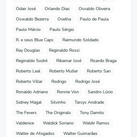
Odair José
Orlando Dias
Osvaldo Oliveira
Oswaldo Bezerra
Ovelha
Paulo de Paula
Paulo Márcio
Paulo Sérgio
R. e seus Blue Caps
Raimundo Soldado
Ray Douglas
Reginaldo Rossi
Reginaldo Sodré
Ribamar José
Ricardo Braga
Roberto Leal
Roberto Muller
Roberto San
Roberto Villar
Rodrigo
Rodrigo José
Ronaldo Adriano
Ronnie Von
Sandro Lúcio
Sidney Magal
Silvinho
Tarcys Andrade
The Fevers
The Originals
Tony Damito
Valdenice
Waldick Soriano
Waldir Ramos
Walter de Afogados
Walter Guimarães