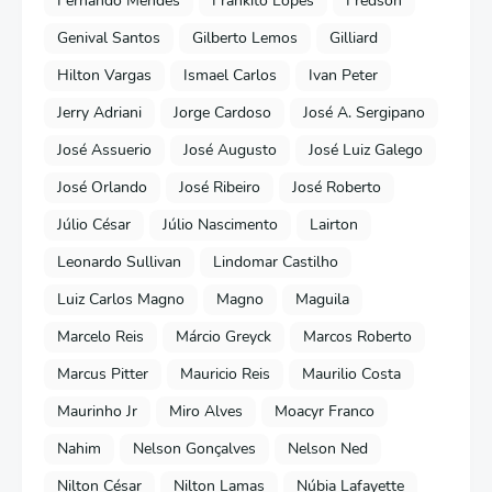
Fernando Mendes
Frankito Lopes
Fredson
Genival Santos
Gilberto Lemos
Gilliard
Hilton Vargas
Ismael Carlos
Ivan Peter
Jerry Adriani
Jorge Cardoso
José A. Sergipano
José Assuerio
José Augusto
José Luiz Galego
José Orlando
José Ribeiro
José Roberto
Júlio César
Júlio Nascimento
Lairton
Leonardo Sullivan
Lindomar Castilho
Luiz Carlos Magno
Magno
Maguila
Marcelo Reis
Márcio Greyck
Marcos Roberto
Marcus Pitter
Mauricio Reis
Maurilio Costa
Maurinho Jr
Miro Alves
Moacyr Franco
Nahim
Nelson Gonçalves
Nelson Ned
Nilton César
Nilton Lamas
Núbia Lafayette