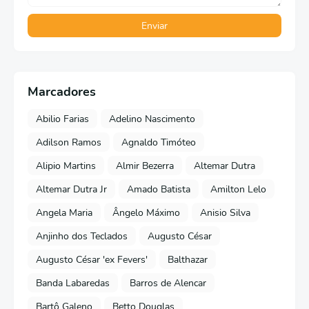
Marcadores
Abilio Farias
Adelino Nascimento
Adilson Ramos
Agnaldo Timóteo
Alipio Martins
Almir Bezerra
Altemar Dutra
Altemar Dutra Jr
Amado Batista
Amilton Lelo
Angela Maria
Ângelo Máximo
Anisio Silva
Anjinho dos Teclados
Augusto César
Augusto César 'ex Fevers'
Balthazar
Banda Labaredas
Barros de Alencar
Bartô Galeno
Betto Douglas