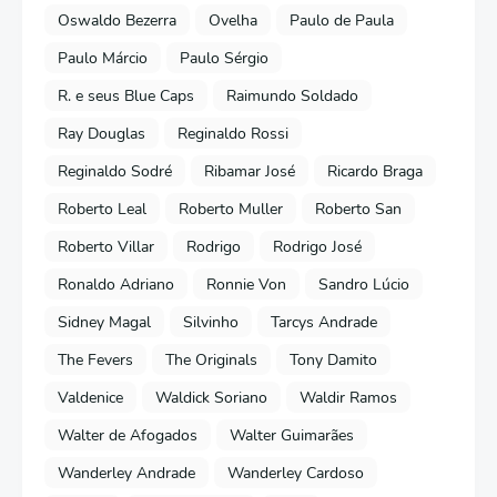
Oswaldo Bezerra
Ovelha
Paulo de Paula
Paulo Márcio
Paulo Sérgio
R. e seus Blue Caps
Raimundo Soldado
Ray Douglas
Reginaldo Rossi
Reginaldo Sodré
Ribamar José
Ricardo Braga
Roberto Leal
Roberto Muller
Roberto San
Roberto Villar
Rodrigo
Rodrigo José
Ronaldo Adriano
Ronnie Von
Sandro Lúcio
Sidney Magal
Silvinho
Tarcys Andrade
The Fevers
The Originals
Tony Damito
Valdenice
Waldick Soriano
Waldir Ramos
Walter de Afogados
Walter Guimarães
Wanderley Andrade
Wanderley Cardoso