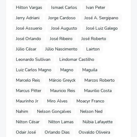
Hilton Vargas
Ismael Carlos
Ivan Peter
Jerry Adriani
Jorge Cardoso
José A. Sergipano
José Assuerio
José Augusto
José Luiz Galego
José Orlando
José Ribeiro
José Roberto
Júlio César
Júlio Nascimento
Lairton
Leonardo Sullivan
Lindomar Castilho
Luiz Carlos Magno
Magno
Maguila
Marcelo Reis
Márcio Greyck
Marcos Roberto
Marcus Pitter
Mauricio Reis
Maurilio Costa
Maurinho Jr
Miro Alves
Moacyr Franco
Nahim
Nelson Gonçalves
Nelson Ned
Nilton César
Nilton Lamas
Núbia Lafayette
Odair José
Orlando Dias
Osvaldo Oliveira