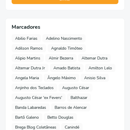
Marcadores
Abilio Farias
Adelino Nascimento
Adilson Ramos
Agnaldo Timóteo
Alipio Martins
Almir Bezerra
Altemar Dutra
Altemar Dutra Jr
Amado Batista
Amilton Lelo
Angela Maria
Ângelo Máximo
Anisio Silva
Anjinho dos Teclados
Augusto César
Augusto César 'ex Fevers'
Balthazar
Banda Labaredas
Barros de Alencar
Bartô Galeno
Betto Douglas
Brega Blog Coletâneas
Canindé