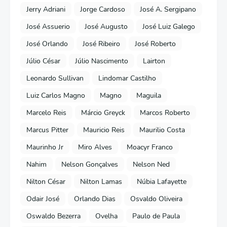
Jerry Adriani
Jorge Cardoso
José A. Sergipano
José Assuerio
José Augusto
José Luiz Galego
José Orlando
José Ribeiro
José Roberto
Júlio César
Júlio Nascimento
Lairton
Leonardo Sullivan
Lindomar Castilho
Luiz Carlos Magno
Magno
Maguila
Marcelo Reis
Márcio Greyck
Marcos Roberto
Marcus Pitter
Mauricio Reis
Maurilio Costa
Maurinho Jr
Miro Alves
Moacyr Franco
Nahim
Nelson Gonçalves
Nelson Ned
Nilton César
Nilton Lamas
Núbia Lafayette
Odair José
Orlando Dias
Osvaldo Oliveira
Oswaldo Bezerra
Ovelha
Paulo de Paula