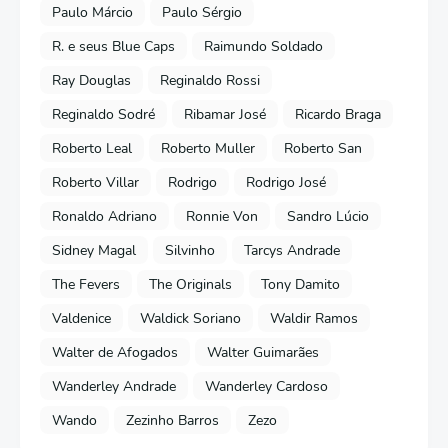
Paulo Márcio
Paulo Sérgio
R. e seus Blue Caps
Raimundo Soldado
Ray Douglas
Reginaldo Rossi
Reginaldo Sodré
Ribamar José
Ricardo Braga
Roberto Leal
Roberto Muller
Roberto San
Roberto Villar
Rodrigo
Rodrigo José
Ronaldo Adriano
Ronnie Von
Sandro Lúcio
Sidney Magal
Silvinho
Tarcys Andrade
The Fevers
The Originals
Tony Damito
Valdenice
Waldick Soriano
Waldir Ramos
Walter de Afogados
Walter Guimarães
Wanderley Andrade
Wanderley Cardoso
Wando
Zezinho Barros
Zezo