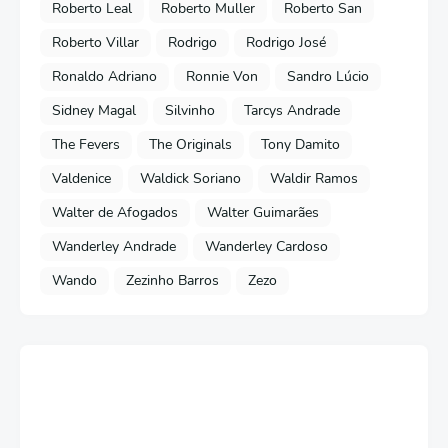
Roberto Leal
Roberto Muller
Roberto San
Roberto Villar
Rodrigo
Rodrigo José
Ronaldo Adriano
Ronnie Von
Sandro Lúcio
Sidney Magal
Silvinho
Tarcys Andrade
The Fevers
The Originals
Tony Damito
Valdenice
Waldick Soriano
Waldir Ramos
Walter de Afogados
Walter Guimarães
Wanderley Andrade
Wanderley Cardoso
Wando
Zezinho Barros
Zezo