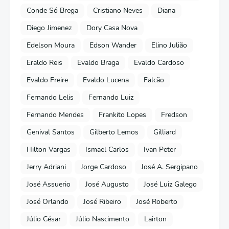
Conde Só Brega
Cristiano Neves
Diana
Diego Jimenez
Dory Casa Nova
Edelson Moura
Edson Wander
Elino Julião
Eraldo Reis
Evaldo Braga
Evaldo Cardoso
Evaldo Freire
Evaldo Lucena
Falcão
Fernando Lelis
Fernando Luiz
Fernando Mendes
Frankito Lopes
Fredson
Genival Santos
Gilberto Lemos
Gilliard
Hilton Vargas
Ismael Carlos
Ivan Peter
Jerry Adriani
Jorge Cardoso
José A. Sergipano
José Assuerio
José Augusto
José Luiz Galego
José Orlando
José Ribeiro
José Roberto
Júlio César
Júlio Nascimento
Lairton