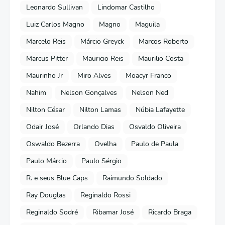
Leonardo Sullivan
Lindomar Castilho
Luiz Carlos Magno
Magno
Maguila
Marcelo Reis
Márcio Greyck
Marcos Roberto
Marcus Pitter
Mauricio Reis
Maurilio Costa
Maurinho Jr
Miro Alves
Moacyr Franco
Nahim
Nelson Gonçalves
Nelson Ned
Nilton César
Nilton Lamas
Núbia Lafayette
Odair José
Orlando Dias
Osvaldo Oliveira
Oswaldo Bezerra
Ovelha
Paulo de Paula
Paulo Márcio
Paulo Sérgio
R. e seus Blue Caps
Raimundo Soldado
Ray Douglas
Reginaldo Rossi
Reginaldo Sodré
Ribamar José
Ricardo Braga