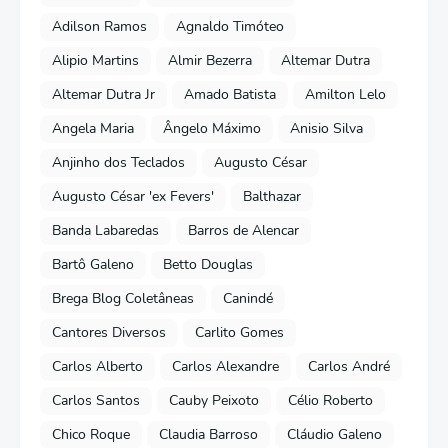
Adilson Ramos
Agnaldo Timóteo
Alipio Martins
Almir Bezerra
Altemar Dutra
Altemar Dutra Jr
Amado Batista
Amilton Lelo
Angela Maria
Ângelo Máximo
Anisio Silva
Anjinho dos Teclados
Augusto César
Augusto César 'ex Fevers'
Balthazar
Banda Labaredas
Barros de Alencar
Bartô Galeno
Betto Douglas
Brega Blog Coletâneas
Canindé
Cantores Diversos
Carlito Gomes
Carlos Alberto
Carlos Alexandre
Carlos André
Carlos Santos
Cauby Peixoto
Célio Roberto
Chico Roque
Claudia Barroso
Cláudio Galeno