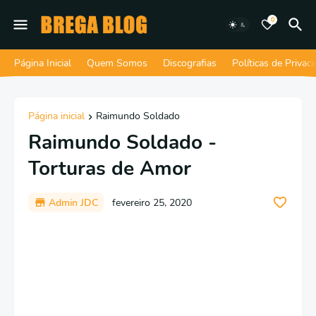
0
Página Inicial
Quem Somos
Discografias
Políticas de Privac
Página inicial
Raimundo Soldado
Raimundo Soldado -
Torturas de Amor
Admin JDC
fevereiro 25, 2020