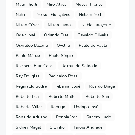
Maurinho Jr
Miro Alves
Moacyr Franco
Nahim
Nelson Gonçalves
Nelson Ned
Nilton César
Nilton Lamas
Núbia Lafayette
Odair José
Orlando Dias
Osvaldo Oliveira
Oswaldo Bezerra
Ovelha
Paulo de Paula
Paulo Márcio
Paulo Sérgio
R. e seus Blue Caps
Raimundo Soldado
Ray Douglas
Reginaldo Rossi
Reginaldo Sodré
Ribamar José
Ricardo Braga
Roberto Leal
Roberto Muller
Roberto San
Roberto Villar
Rodrigo
Rodrigo José
Ronaldo Adriano
Ronnie Von
Sandro Lúcio
Sidney Magal
Silvinho
Tarcys Andrade