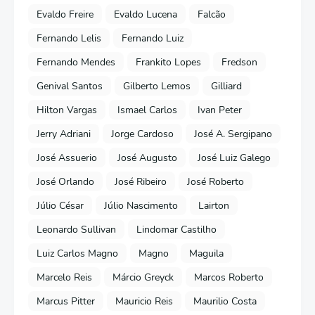
Evaldo Freire
Evaldo Lucena
Falcão
Fernando Lelis
Fernando Luiz
Fernando Mendes
Frankito Lopes
Fredson
Genival Santos
Gilberto Lemos
Gilliard
Hilton Vargas
Ismael Carlos
Ivan Peter
Jerry Adriani
Jorge Cardoso
José A. Sergipano
José Assuerio
José Augusto
José Luiz Galego
José Orlando
José Ribeiro
José Roberto
Júlio César
Júlio Nascimento
Lairton
Leonardo Sullivan
Lindomar Castilho
Luiz Carlos Magno
Magno
Maguila
Marcelo Reis
Márcio Greyck
Marcos Roberto
Marcus Pitter
Mauricio Reis
Maurilio Costa