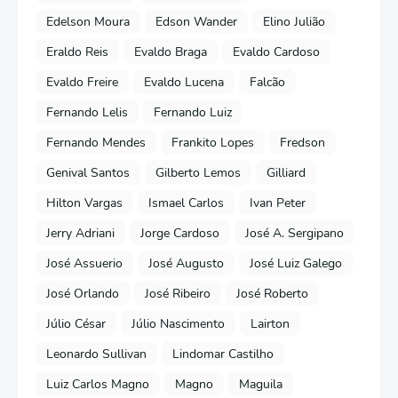
Edelson Moura
Edson Wander
Elino Julião
Eraldo Reis
Evaldo Braga
Evaldo Cardoso
Evaldo Freire
Evaldo Lucena
Falcão
Fernando Lelis
Fernando Luiz
Fernando Mendes
Frankito Lopes
Fredson
Genival Santos
Gilberto Lemos
Gilliard
Hilton Vargas
Ismael Carlos
Ivan Peter
Jerry Adriani
Jorge Cardoso
José A. Sergipano
José Assuerio
José Augusto
José Luiz Galego
José Orlando
José Ribeiro
José Roberto
Júlio César
Júlio Nascimento
Lairton
Leonardo Sullivan
Lindomar Castilho
Luiz Carlos Magno
Magno
Maguila