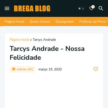
0
Página Inicial
Quem Somos
Discografias
Políticas de Privac
Página inicial
Tarcys Andrade
Tarcys Andrade - Nossa
Felicidade
Admin JDC
março 19, 2020