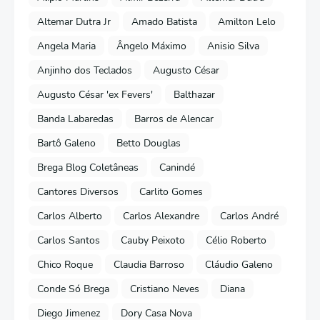
Altemar Dutra Jr
Amado Batista
Amilton Lelo
Angela Maria
Ângelo Máximo
Anisio Silva
Anjinho dos Teclados
Augusto César
Augusto César 'ex Fevers'
Balthazar
Banda Labaredas
Barros de Alencar
Bartô Galeno
Betto Douglas
Brega Blog Coletâneas
Canindé
Cantores Diversos
Carlito Gomes
Carlos Alberto
Carlos Alexandre
Carlos André
Carlos Santos
Cauby Peixoto
Célio Roberto
Chico Roque
Claudia Barroso
Cláudio Galeno
Conde Só Brega
Cristiano Neves
Diana
Diego Jimenez
Dory Casa Nova