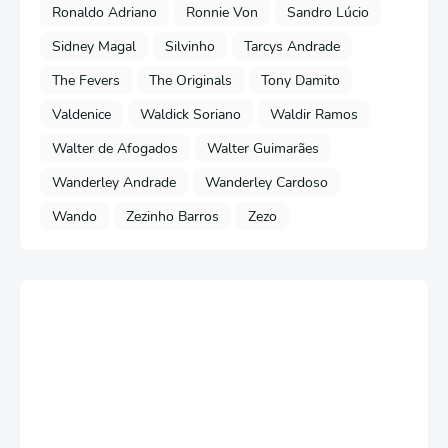
Ronaldo Adriano
Ronnie Von
Sandro Lúcio
Sidney Magal
Silvinho
Tarcys Andrade
The Fevers
The Originals
Tony Damito
Valdenice
Waldick Soriano
Waldir Ramos
Walter de Afogados
Walter Guimarães
Wanderley Andrade
Wanderley Cardoso
Wando
Zezinho Barros
Zezo