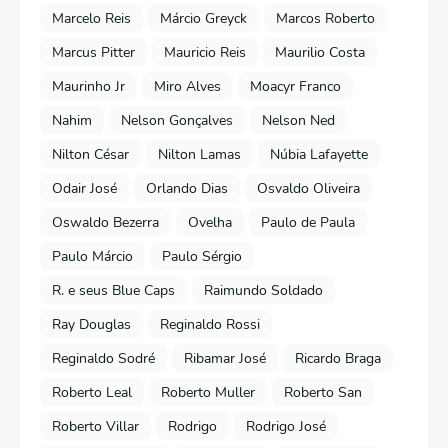
Marcelo Reis
Márcio Greyck
Marcos Roberto
Marcus Pitter
Mauricio Reis
Maurilio Costa
Maurinho Jr
Miro Alves
Moacyr Franco
Nahim
Nelson Gonçalves
Nelson Ned
Nilton César
Nilton Lamas
Núbia Lafayette
Odair José
Orlando Dias
Osvaldo Oliveira
Oswaldo Bezerra
Ovelha
Paulo de Paula
Paulo Márcio
Paulo Sérgio
R. e seus Blue Caps
Raimundo Soldado
Ray Douglas
Reginaldo Rossi
Reginaldo Sodré
Ribamar José
Ricardo Braga
Roberto Leal
Roberto Muller
Roberto San
Roberto Villar
Rodrigo
Rodrigo José