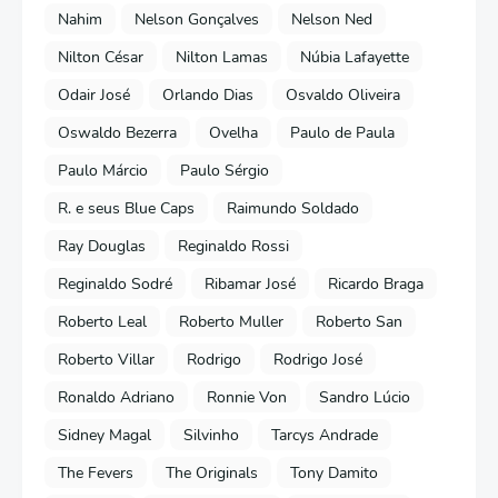
Nahim
Nelson Gonçalves
Nelson Ned
Nilton César
Nilton Lamas
Núbia Lafayette
Odair José
Orlando Dias
Osvaldo Oliveira
Oswaldo Bezerra
Ovelha
Paulo de Paula
Paulo Márcio
Paulo Sérgio
R. e seus Blue Caps
Raimundo Soldado
Ray Douglas
Reginaldo Rossi
Reginaldo Sodré
Ribamar José
Ricardo Braga
Roberto Leal
Roberto Muller
Roberto San
Roberto Villar
Rodrigo
Rodrigo José
Ronaldo Adriano
Ronnie Von
Sandro Lúcio
Sidney Magal
Silvinho
Tarcys Andrade
The Fevers
The Originals
Tony Damito