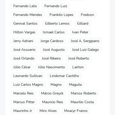
Fernando Lelis
Fernando Luiz
Fernando Mendes
Frankito Lopes
Fredson
Genival Santos
Gilberto Lemos
Gilliard
Hilton Vargas
Ismael Carlos
Ivan Peter
Jerry Adriani
Jorge Cardoso
José A. Sergipano
José Assuerio
José Augusto
José Luiz Galego
José Orlando
José Ribeiro
José Roberto
Júlio César
Júlio Nascimento
Lairton
Leonardo Sullivan
Lindomar Castilho
Luiz Carlos Magno
Magno
Maguila
Marcelo Reis
Márcio Greyck
Marcos Roberto
Marcus Pitter
Mauricio Reis
Maurilio Costa
Maurinho Jr
Miro Alves
Moacyr Franco