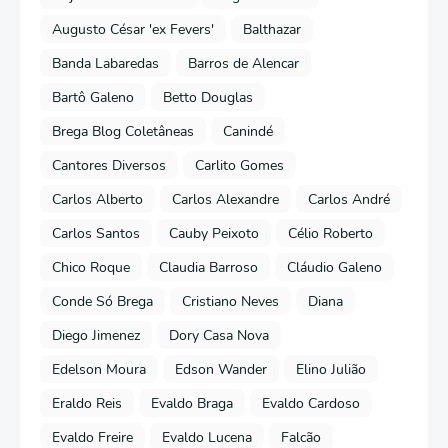
Augusto César 'ex Fevers'
Balthazar
Banda Labaredas
Barros de Alencar
Bartô Galeno
Betto Douglas
Brega Blog Coletâneas
Canindé
Cantores Diversos
Carlito Gomes
Carlos Alberto
Carlos Alexandre
Carlos André
Carlos Santos
Cauby Peixoto
Célio Roberto
Chico Roque
Claudia Barroso
Cláudio Galeno
Conde Só Brega
Cristiano Neves
Diana
Diego Jimenez
Dory Casa Nova
Edelson Moura
Edson Wander
Elino Julião
Eraldo Reis
Evaldo Braga
Evaldo Cardoso
Evaldo Freire
Evaldo Lucena
Falcão