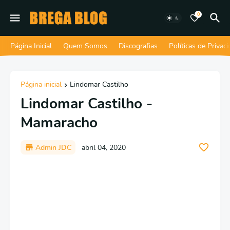
0
Página Inicial
Quem Somos
Discografias
Políticas de Privac
Página inicial
Lindomar Castilho
Lindomar Castilho -
Mamaracho
Admin JDC
abril 04, 2020