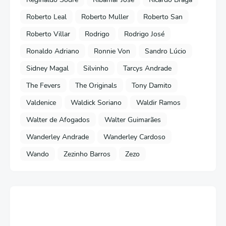
Roberto Leal
Roberto Muller
Roberto San
Roberto Villar
Rodrigo
Rodrigo José
Ronaldo Adriano
Ronnie Von
Sandro Lúcio
Sidney Magal
Silvinho
Tarcys Andrade
The Fevers
The Originals
Tony Damito
Valdenice
Waldick Soriano
Waldir Ramos
Walter de Afogados
Walter Guimarães
Wanderley Andrade
Wanderley Cardoso
Wando
Zezinho Barros
Zezo