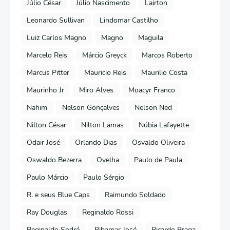
Júlio César
Júlio Nascimento
Lairton
Leonardo Sullivan
Lindomar Castilho
Luiz Carlos Magno
Magno
Maguila
Marcelo Reis
Márcio Greyck
Marcos Roberto
Marcus Pitter
Mauricio Reis
Maurilio Costa
Maurinho Jr
Miro Alves
Moacyr Franco
Nahim
Nelson Gonçalves
Nelson Ned
Nilton César
Nilton Lamas
Núbia Lafayette
Odair José
Orlando Dias
Osvaldo Oliveira
Oswaldo Bezerra
Ovelha
Paulo de Paula
Paulo Márcio
Paulo Sérgio
R. e seus Blue Caps
Raimundo Soldado
Ray Douglas
Reginaldo Rossi
Reginaldo Sodré
Ribamar José
Ricardo Braga