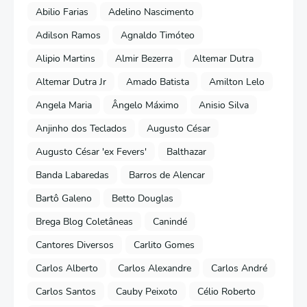
Abilio Farias
Adelino Nascimento
Adilson Ramos
Agnaldo Timóteo
Alipio Martins
Almir Bezerra
Altemar Dutra
Altemar Dutra Jr
Amado Batista
Amilton Lelo
Angela Maria
Ângelo Máximo
Anisio Silva
Anjinho dos Teclados
Augusto César
Augusto César 'ex Fevers'
Balthazar
Banda Labaredas
Barros de Alencar
Bartô Galeno
Betto Douglas
Brega Blog Coletâneas
Canindé
Cantores Diversos
Carlito Gomes
Carlos Alberto
Carlos Alexandre
Carlos André
Carlos Santos
Cauby Peixoto
Célio Roberto