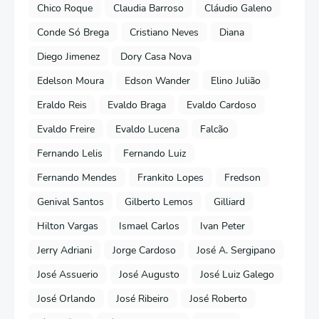
Chico Roque
Claudia Barroso
Cláudio Galeno
Conde Só Brega
Cristiano Neves
Diana
Diego Jimenez
Dory Casa Nova
Edelson Moura
Edson Wander
Elino Julião
Eraldo Reis
Evaldo Braga
Evaldo Cardoso
Evaldo Freire
Evaldo Lucena
Falcão
Fernando Lelis
Fernando Luiz
Fernando Mendes
Frankito Lopes
Fredson
Genival Santos
Gilberto Lemos
Gilliard
Hilton Vargas
Ismael Carlos
Ivan Peter
Jerry Adriani
Jorge Cardoso
José A. Sergipano
José Assuerio
José Augusto
José Luiz Galego
José Orlando
José Ribeiro
José Roberto