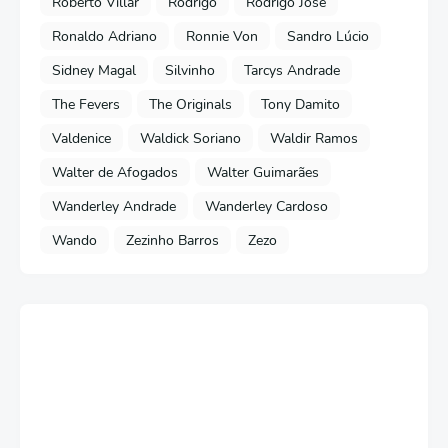
Roberto Villar
Rodrigo
Rodrigo José
Ronaldo Adriano
Ronnie Von
Sandro Lúcio
Sidney Magal
Silvinho
Tarcys Andrade
The Fevers
The Originals
Tony Damito
Valdenice
Waldick Soriano
Waldir Ramos
Walter de Afogados
Walter Guimarães
Wanderley Andrade
Wanderley Cardoso
Wando
Zezinho Barros
Zezo