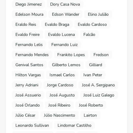
Diego Jimenez
Dory Casa Nova
Edelson Moura
Edson Wander
Elino Julião
Eraldo Reis
Evaldo Braga
Evaldo Cardoso
Evaldo Freire
Evaldo Lucena
Falcão
Fernando Lelis
Fernando Luiz
Fernando Mendes
Frankito Lopes
Fredson
Genival Santos
Gilberto Lemos
Gilliard
Hilton Vargas
Ismael Carlos
Ivan Peter
Jerry Adriani
Jorge Cardoso
José A. Sergipano
José Assuerio
José Augusto
José Luiz Galego
José Orlando
José Ribeiro
José Roberto
Júlio César
Júlio Nascimento
Lairton
Leonardo Sullivan
Lindomar Castilho