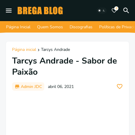
0
Página Inicial
Quem Somos
Discografias
Políticas de Privac
Página inicial
Tarcys Andrade
Tarcys Andrade - Sabor de
Paixão
Admin JDC
abril 06, 2021