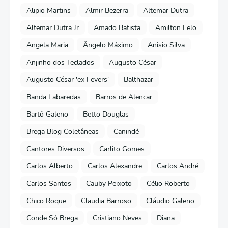
Alipio Martins
Almir Bezerra
Altemar Dutra
Altemar Dutra Jr
Amado Batista
Amilton Lelo
Angela Maria
Ângelo Máximo
Anisio Silva
Anjinho dos Teclados
Augusto César
Augusto César 'ex Fevers'
Balthazar
Banda Labaredas
Barros de Alencar
Bartô Galeno
Betto Douglas
Brega Blog Coletâneas
Canindé
Cantores Diversos
Carlito Gomes
Carlos Alberto
Carlos Alexandre
Carlos André
Carlos Santos
Cauby Peixoto
Célio Roberto
Chico Roque
Claudia Barroso
Cláudio Galeno
Conde Só Brega
Cristiano Neves
Diana