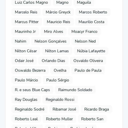
Luiz Carlos Magno
Magno
Maguila
Marcelo Reis
Márcio Greyck
Marcos Roberto
Marcus Pitter
Mauricio Reis
Maurilio Costa
Maurinho Jr
Miro Alves
Moacyr Franco
Nahim
Nelson Gonçalves
Nelson Ned
Nilton César
Nilton Lamas
Núbia Lafayette
Odair José
Orlando Dias
Osvaldo Oliveira
Oswaldo Bezerra
Ovelha
Paulo de Paula
Paulo Márcio
Paulo Sérgio
R. e seus Blue Caps
Raimundo Soldado
Ray Douglas
Reginaldo Rossi
Reginaldo Sodré
Ribamar José
Ricardo Braga
Roberto Leal
Roberto Muller
Roberto San