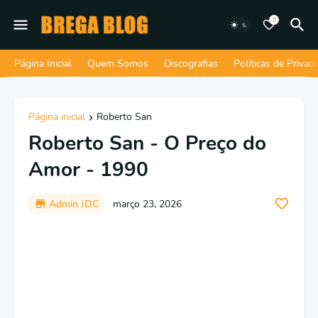
0
Página Inicial
Quem Somos
Discografias
Políticas de Privac
Página inicial
Roberto San
Roberto San - O Preço do
Amor - 1990
Admin JDC
março 23, 2026