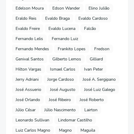
Edelson Moura
Edson Wander
Elino Julião
Eraldo Reis
Evaldo Braga
Evaldo Cardoso
Evaldo Freire
Evaldo Lucena
Falcão
Fernando Lelis
Fernando Luiz
Fernando Mendes
Frankito Lopes
Fredson
Genival Santos
Gilberto Lemos
Gilliard
Hilton Vargas
Ismael Carlos
Ivan Peter
Jerry Adriani
Jorge Cardoso
José A. Sergipano
José Assuerio
José Augusto
José Luiz Galego
José Orlando
José Ribeiro
José Roberto
Júlio César
Júlio Nascimento
Lairton
Leonardo Sullivan
Lindomar Castilho
Luiz Carlos Magno
Magno
Maguila