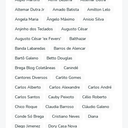
Altemar Dutra Jr
Amado Batista
Amilton Lelo
Angela Maria
Ângelo Máximo
Anisio Silva
Anjinho dos Teclados
Augusto César
Augusto César 'ex Fevers'
Balthazar
Banda Labaredas
Barros de Alencar
Bartô Galeno
Betto Douglas
Brega Blog Coletâneas
Canindé
Cantores Diversos
Carlito Gomes
Carlos Alberto
Carlos Alexandre
Carlos André
Carlos Santos
Cauby Peixoto
Célio Roberto
Chico Roque
Claudia Barroso
Cláudio Galeno
Conde Só Brega
Cristiano Neves
Diana
Diego Jimenez
Dory Casa Nova