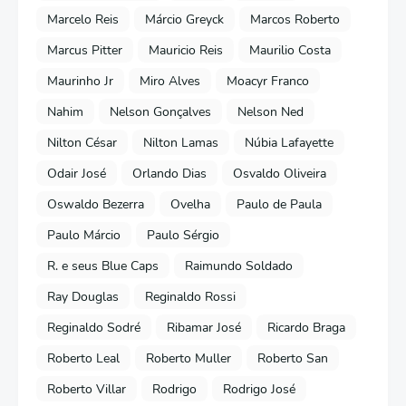
Marcelo Reis
Márcio Greyck
Marcos Roberto
Marcus Pitter
Mauricio Reis
Maurilio Costa
Maurinho Jr
Miro Alves
Moacyr Franco
Nahim
Nelson Gonçalves
Nelson Ned
Nilton César
Nilton Lamas
Núbia Lafayette
Odair José
Orlando Dias
Osvaldo Oliveira
Oswaldo Bezerra
Ovelha
Paulo de Paula
Paulo Márcio
Paulo Sérgio
R. e seus Blue Caps
Raimundo Soldado
Ray Douglas
Reginaldo Rossi
Reginaldo Sodré
Ribamar José
Ricardo Braga
Roberto Leal
Roberto Muller
Roberto San
Roberto Villar
Rodrigo
Rodrigo José