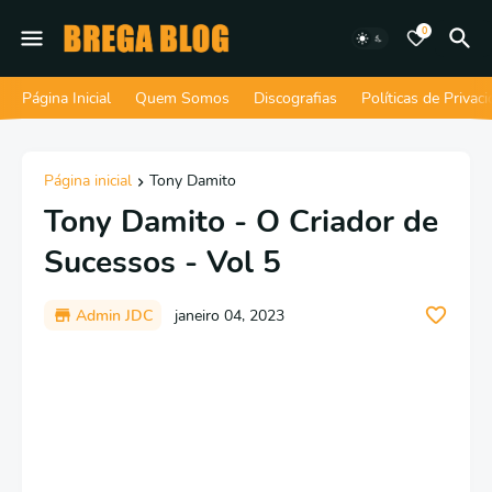
0
Página Inicial
Quem Somos
Discografias
Políticas de Privac
Página inicial
Tony Damito
Tony Damito - O Criador de
Sucessos - Vol 5
Admin JDC
janeiro 04, 2023