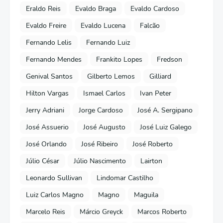
Eraldo Reis
Evaldo Braga
Evaldo Cardoso
Evaldo Freire
Evaldo Lucena
Falcão
Fernando Lelis
Fernando Luiz
Fernando Mendes
Frankito Lopes
Fredson
Genival Santos
Gilberto Lemos
Gilliard
Hilton Vargas
Ismael Carlos
Ivan Peter
Jerry Adriani
Jorge Cardoso
José A. Sergipano
José Assuerio
José Augusto
José Luiz Galego
José Orlando
José Ribeiro
José Roberto
Júlio César
Júlio Nascimento
Lairton
Leonardo Sullivan
Lindomar Castilho
Luiz Carlos Magno
Magno
Maguila
Marcelo Reis
Márcio Greyck
Marcos Roberto