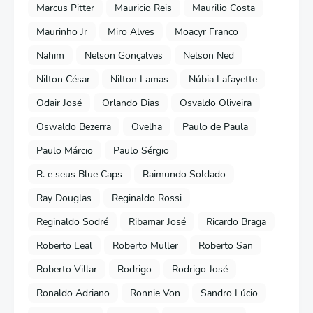
Marcus Pitter
Mauricio Reis
Maurilio Costa
Maurinho Jr
Miro Alves
Moacyr Franco
Nahim
Nelson Gonçalves
Nelson Ned
Nilton César
Nilton Lamas
Núbia Lafayette
Odair José
Orlando Dias
Osvaldo Oliveira
Oswaldo Bezerra
Ovelha
Paulo de Paula
Paulo Márcio
Paulo Sérgio
R. e seus Blue Caps
Raimundo Soldado
Ray Douglas
Reginaldo Rossi
Reginaldo Sodré
Ribamar José
Ricardo Braga
Roberto Leal
Roberto Muller
Roberto San
Roberto Villar
Rodrigo
Rodrigo José
Ronaldo Adriano
Ronnie Von
Sandro Lúcio