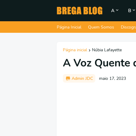
A
B
Página Inicial
Quem Somos
Discogr
Página inicial
Núbia Lafayette
A Voz Quente 
Admin JDC
maio 17, 2023