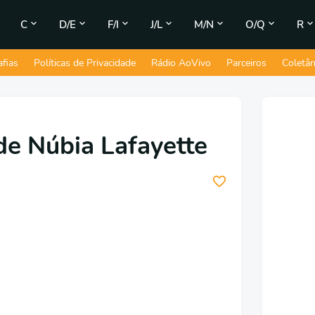
C
D/E
F/I
J/L
M/N
O/Q
R
afias
Políticas de Privacidade
Rádio AoVivo
Parceiros
Coletâ
de Núbia Lafayette