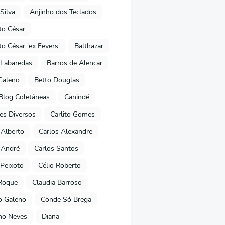
Silva
Anjinho dos Teclados
o César
o César 'ex Fevers'
Balthazar
Labaredas
Barros de Alencar
Galeno
Betto Douglas
Blog Coletâneas
Canindé
es Diversos
Carlito Gomes
 Alberto
Carlos Alexandre
 André
Carlos Santos
Peixoto
Célio Roberto
Roque
Claudia Barroso
o Galeno
Conde Só Brega
ano Neves
Diana