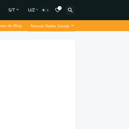
0
S/T
U/Z
neas do Blog
Nossas Redes Sociais