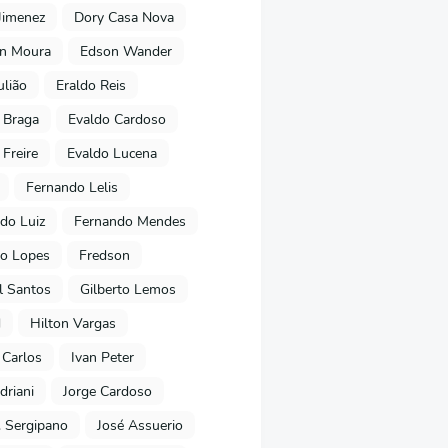
Jimenez
Dory Casa Nova
on Moura
Edson Wander
ulião
Eraldo Reis
 Braga
Evaldo Cardoso
 Freire
Evaldo Lucena
Fernando Lelis
do Luiz
Fernando Mendes
to Lopes
Fredson
l Santos
Gilberto Lemos
d
Hilton Vargas
 Carlos
Ivan Peter
driani
Jorge Cardoso
. Sergipano
José Assuerio