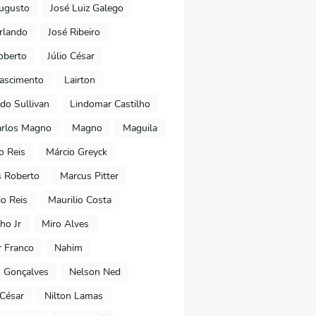
ugusto
José Luiz Galego
rlando
José Ribeiro
oberto
Júlio César
Nascimento
Lairton
do Sullivan
Lindomar Castilho
arlos Magno
Magno
Maguila
o Reis
Márcio Greyck
 Roberto
Marcus Pitter
io Reis
Maurilio Costa
ho Jr
Miro Alves
 Franco
Nahim
 Gonçalves
Nelson Ned
 César
Nilton Lamas