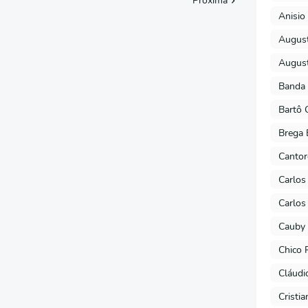
Próxima
Anisio 
August
August
Banda 
Bartô 
Brega 
Cantor
Carlos
Carlos
Cauby 
Chico 
Cláudi
Cristi