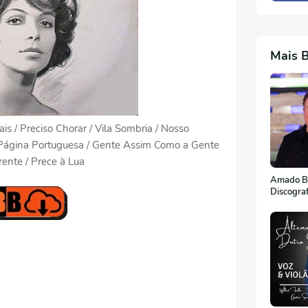
Mais 
is / Preciso Chorar / Vila Sombria / Nosso
 / Página Portuguesa / Gente Assim Como a Gente
rente / Prece à Lua
Amado Ba
Discogra