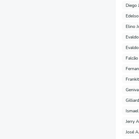
Diego 
Edels
Elino J
Evaldo
Evaldo
Falcão
Fernan
Franki
Geniva
Gilliar
Ismael
Jerry A
José A