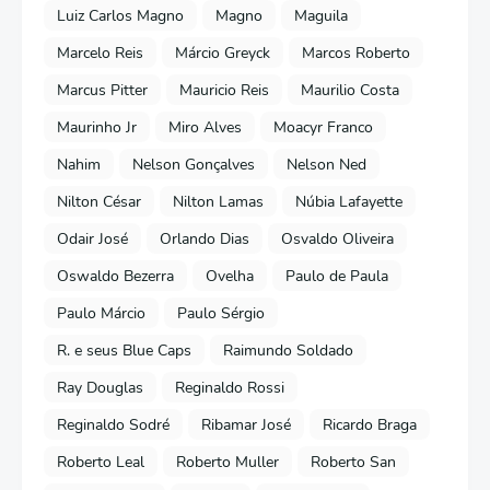
Luiz Carlos Magno
Magno
Maguila
Marcelo Reis
Márcio Greyck
Marcos Roberto
Marcus Pitter
Mauricio Reis
Maurilio Costa
Maurinho Jr
Miro Alves
Moacyr Franco
Nahim
Nelson Gonçalves
Nelson Ned
Nilton César
Nilton Lamas
Núbia Lafayette
Odair José
Orlando Dias
Osvaldo Oliveira
Oswaldo Bezerra
Ovelha
Paulo de Paula
Paulo Márcio
Paulo Sérgio
R. e seus Blue Caps
Raimundo Soldado
Ray Douglas
Reginaldo Rossi
Reginaldo Sodré
Ribamar José
Ricardo Braga
Roberto Leal
Roberto Muller
Roberto San