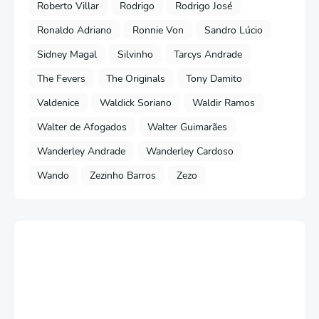
Roberto Villar
Rodrigo
Rodrigo José
Ronaldo Adriano
Ronnie Von
Sandro Lúcio
Sidney Magal
Silvinho
Tarcys Andrade
The Fevers
The Originals
Tony Damito
Valdenice
Waldick Soriano
Waldir Ramos
Walter de Afogados
Walter Guimarães
Wanderley Andrade
Wanderley Cardoso
Wando
Zezinho Barros
Zezo