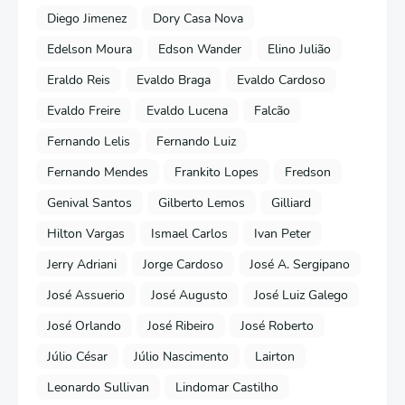
Diego Jimenez
Dory Casa Nova
Edelson Moura
Edson Wander
Elino Julião
Eraldo Reis
Evaldo Braga
Evaldo Cardoso
Evaldo Freire
Evaldo Lucena
Falcão
Fernando Lelis
Fernando Luiz
Fernando Mendes
Frankito Lopes
Fredson
Genival Santos
Gilberto Lemos
Gilliard
Hilton Vargas
Ismael Carlos
Ivan Peter
Jerry Adriani
Jorge Cardoso
José A. Sergipano
José Assuerio
José Augusto
José Luiz Galego
José Orlando
José Ribeiro
José Roberto
Júlio César
Júlio Nascimento
Lairton
Leonardo Sullivan
Lindomar Castilho