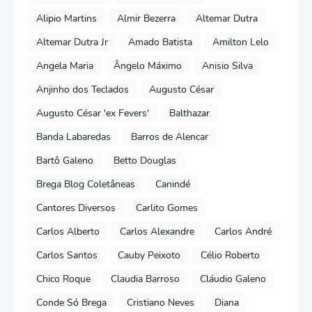
Alipio Martins
Almir Bezerra
Altemar Dutra
Altemar Dutra Jr
Amado Batista
Amilton Lelo
Angela Maria
Ângelo Máximo
Anisio Silva
Anjinho dos Teclados
Augusto César
Augusto César 'ex Fevers'
Balthazar
Banda Labaredas
Barros de Alencar
Bartô Galeno
Betto Douglas
Brega Blog Coletâneas
Canindé
Cantores Diversos
Carlito Gomes
Carlos Alberto
Carlos Alexandre
Carlos André
Carlos Santos
Cauby Peixoto
Célio Roberto
Chico Roque
Claudia Barroso
Cláudio Galeno
Conde Só Brega
Cristiano Neves
Diana