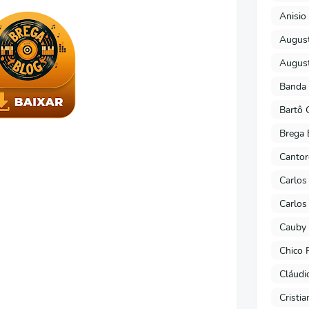
Anisio 
August
August
Banda 
Bartô 
Brega 
Cantor
Carlos
Carlos
Cauby 
Chico 
Cláudi
Cristi