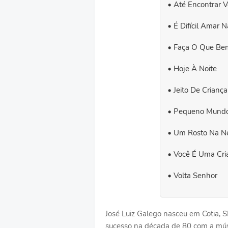
Até Encontrar 
É Difícil Amar 
Faça O Que Be
Hoje À Noite
Jeito De Criança
Pequeno Mundo 
Um Rosto Na Ne
Você É Uma Cri
Volta Senhor
José Luiz Galego nasceu em Cotia, 
sucesso na década de 80 com a músi