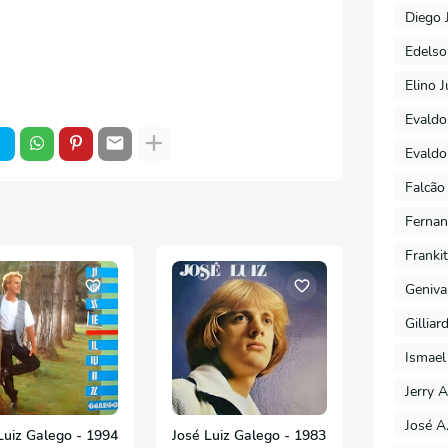
Diego 
Edels
Elino J
Evaldo
Evaldo
Falcão
Fernan
Franki
Geniva
Gilliar
Ismael
Jerry A
José A
Luiz Galego - 1994
José Luiz Galego - 1983