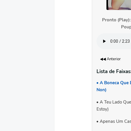
Pronto (Play)
Poup
◀◀ Anterior
Lista de Faixas
A Boneca Que D
Non)
A Teu Lado Que
Estoy)
Apenas Um Cas