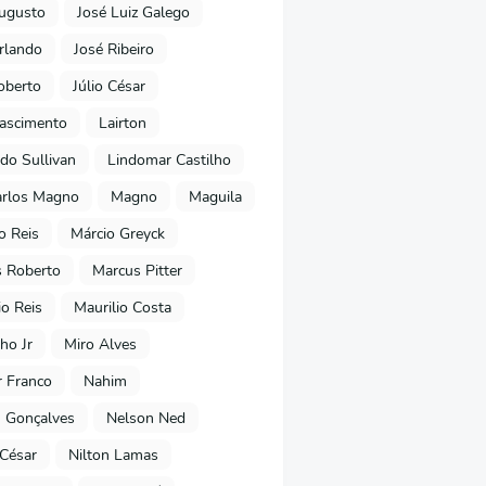
ugusto
José Luiz Galego
rlando
José Ribeiro
oberto
Júlio César
Nascimento
Lairton
do Sullivan
Lindomar Castilho
arlos Magno
Magno
Maguila
o Reis
Márcio Greyck
 Roberto
Marcus Pitter
io Reis
Maurilio Costa
ho Jr
Miro Alves
 Franco
Nahim
 Gonçalves
Nelson Ned
 César
Nilton Lamas