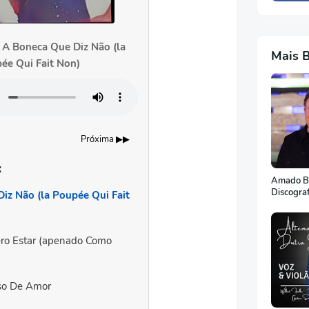
: A Boneca Que Diz Não (la
Mais 
ée Qui Fait Non)
Próxima ▶▶
:
Amado Ba
Discogra
iz Não (la Poupée Qui Fait
ro Estar (apenado Como
o De Amor