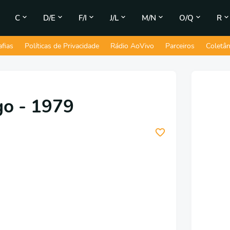
C
D/E
F/I
J/L
M/N
O/Q
R
afias
Políticas de Privacidade
Rádio AoVivo
Parceiros
Coletâ
go - 1979