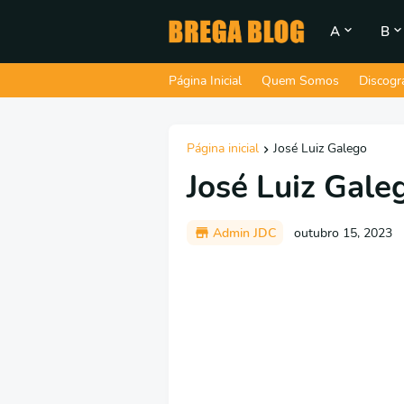
A
B
Página Inicial
Quem Somos
Discogr
Página inicial
José Luiz Galego
José Luiz Gale
Admin JDC
outubro 15, 2023