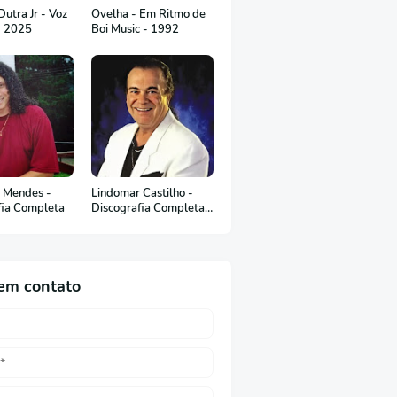
utra Jr - Voz
Ovelha - Em Ritmo de
- 2025
Boi Music - 1992
 Mendes -
Lindomar Castilho -
fia Completa
Discografia Completa
(em Português)
em contato