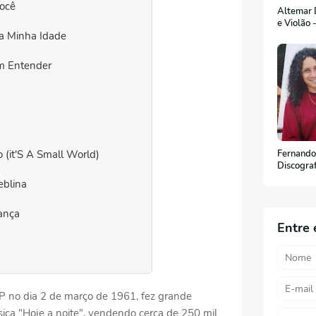
Você
Altemar D
e Violão 
Na Minha Idade
m Entender
(it'S A Small World)
Fernando
Discogra
blina
ança
Entre 
SP no dia 2 de março de 1961, fez grande
ca "Hoje a noite", vendendo cerca de 250 mil