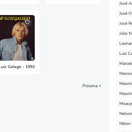
José A
José O
José R
Júlio 
Leonar
Luiz C
Marcel
Luiz Galego - 1992
Marcos
Mauric
Próxima
Maurin
Moacyr
Nelson
Nilton