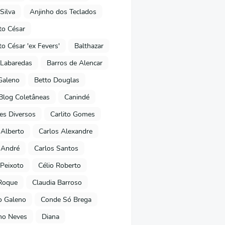
Silva
Anjinho dos Teclados
o César
o César 'ex Fevers'
Balthazar
Labaredas
Barros de Alencar
Galeno
Betto Douglas
Blog Coletâneas
Canindé
es Diversos
Carlito Gomes
 Alberto
Carlos Alexandre
 André
Carlos Santos
Peixoto
Célio Roberto
Roque
Claudia Barroso
o Galeno
Conde Só Brega
ano Neves
Diana