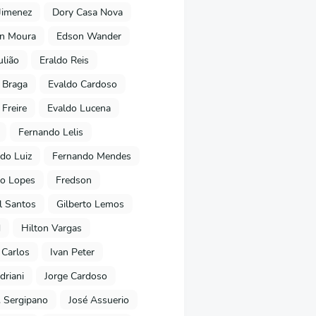
Jimenez
Dory Casa Nova
on Moura
Edson Wander
ulião
Eraldo Reis
 Braga
Evaldo Cardoso
 Freire
Evaldo Lucena
Fernando Lelis
do Luiz
Fernando Mendes
to Lopes
Fredson
l Santos
Gilberto Lemos
d
Hilton Vargas
 Carlos
Ivan Peter
driani
Jorge Cardoso
. Sergipano
José Assuerio