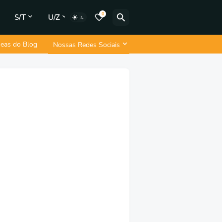
0
S/T
U/Z
neas do Blog
Nossas Redes Sociais