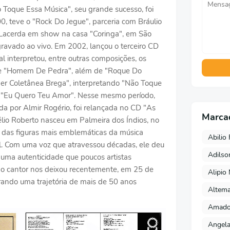
 Toque Essa Música", seu grande sucesso, foi
00, teve o "Rock Do Jegue", parceria com Bráulio
l Lacerda em show na casa "Coringa", em São
ravado ao vivo. Em 2002, lançou o terceiro CD
l interpretou, entre outras composições, os
 e "Homem De Pedra", além de "Roque Do
per Coletânea Brega", interpretando "Não Toque
e "Eu Quero Teu Amor". Nesse mesmo período,
da por Almir Rogério, foi relançada no CD "As
Marca
élio Roberto nasceu em Palmeira dos Índios, no
a das figuras mais emblemáticas da música
Abilio 
il. Com uma voz que atravessou décadas, ele deu
Adils
uma autenticidade que poucos artistas
, o cantor nos deixou recentemente, em 25 de
Alipio
rando uma trajetória de mais de 50 anos
Altema
Amado 
Angela