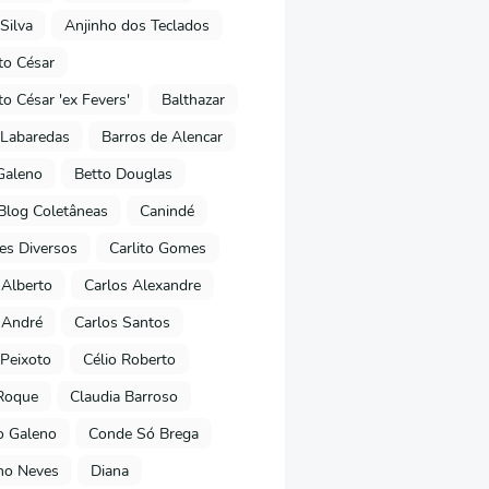
Silva
Anjinho dos Teclados
o César
o César 'ex Fevers'
Balthazar
Labaredas
Barros de Alencar
Galeno
Betto Douglas
Blog Coletâneas
Canindé
es Diversos
Carlito Gomes
 Alberto
Carlos Alexandre
 André
Carlos Santos
Peixoto
Célio Roberto
Roque
Claudia Barroso
o Galeno
Conde Só Brega
ano Neves
Diana