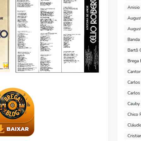
Anisio 
August
August
Banda 
Bartô 
Brega 
Cantor
Carlos
Carlos
Cauby 
Chico 
Cláudi
Cristi