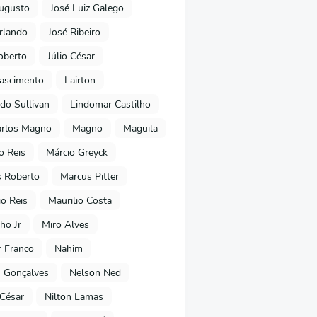
ugusto
José Luiz Galego
rlando
José Ribeiro
oberto
Júlio César
Nascimento
Lairton
do Sullivan
Lindomar Castilho
arlos Magno
Magno
Maguila
o Reis
Márcio Greyck
 Roberto
Marcus Pitter
io Reis
Maurilio Costa
ho Jr
Miro Alves
 Franco
Nahim
 Gonçalves
Nelson Ned
 César
Nilton Lamas