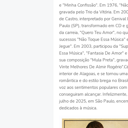
e "Minha Confissão". Em 1976, "Não
gravada pelo Trio da Vitória. Em 20
de Castro, interpretado por Geniva
Paulo (SP), transformado em CD e g
da carreia, "Quero Teu Amor", no qua
sucessos "Não Toque Essa Música"
Jegue". Em 2003, participou da "Su
Essa Música", "Fantasia De Amor" 
sua composição "Mula Preta", grava
Vinte Melhores De Almir Rogério".C
interior de Alagoas, e se tornou um
romântica e do estilo brega no Bras
voz aos sentimentos populares com 
conseguiram alcançar. Infelizmente
julho de 2025, em São Paulo, encer
dedicados à música.