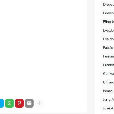
Diego 
Edels
Elino J
Evaldo
Evaldo
Falcão
Fernan
Franki
Geniva
Gilliar
Ismael
Jerry A
José A