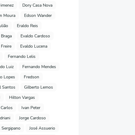
Jimenez
Dory Casa Nova
on Moura
Edson Wander
ulião
Eraldo Reis
 Braga
Evaldo Cardoso
 Freire
Evaldo Lucena
Fernando Lelis
do Luiz
Fernando Mendes
to Lopes
Fredson
l Santos
Gilberto Lemos
d
Hilton Vargas
 Carlos
Ivan Peter
driani
Jorge Cardoso
. Sergipano
José Assuerio