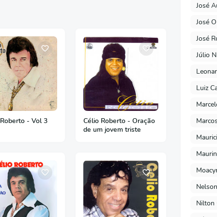
José A
José O
José R
Júlio 
Leonar
Luiz C
Marcel
Marcos
 Roberto - Vol 3
Célio Roberto - Oração
de um jovem triste
Mauric
Maurin
Moacyr
Nelson
Nilton