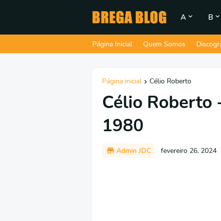
A
B
Página Inicial
Quem Somos
Discogr
Página inicial
Célio Roberto
Célio Roberto 
1980
Admin JDC
fevereiro 26, 2024