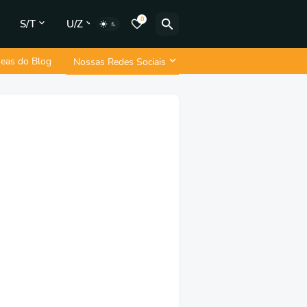
0
S/T
U/Z
neas do Blog
Nossas Redes Sociais