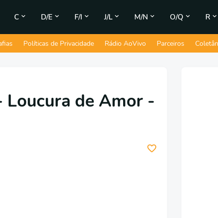
C
D/E
F/I
J/L
M/N
O/Q
R
afias
Políticas de Privacidade
Rádio AoVivo
Parceiros
Coletâ
- Loucura de Amor -