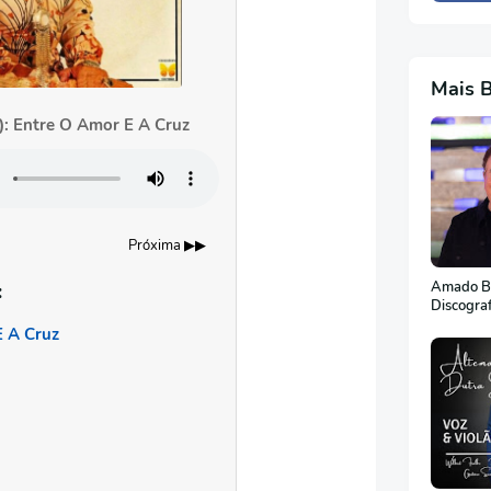
Mais 
): Entre O Amor E A Cruz
Próxima ▶▶
Amado Ba
:
Discogra
E A Cruz