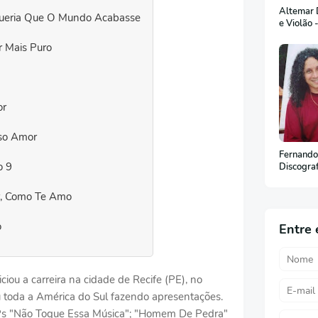
Altemar D
Queria Que O Mundo Acabasse
e Violão 
 Mais Puro
or
so Amor
Fernando
o 9
Discogra
, Como Te Amo
o
Entre 
iciou a carreira na cidade de Recife (PE), no
 toda a América do Sul fazendo apresentações.
LPs "Não Toque Essa Música"; "Homem De Pedra"