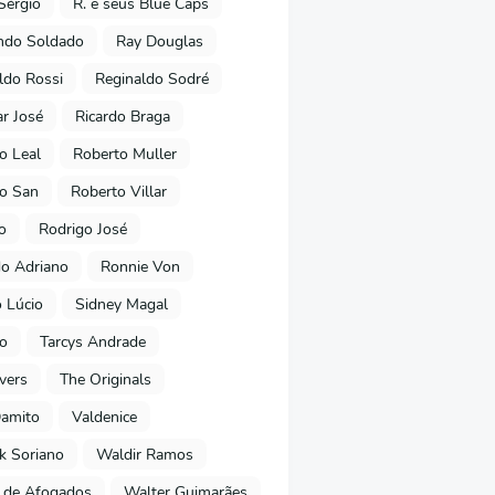
Sérgio
R. e seus Blue Caps
ndo Soldado
Ray Douglas
ldo Rossi
Reginaldo Sodré
r José
Ricardo Braga
o Leal
Roberto Muller
o San
Roberto Villar
o
Rodrigo José
o Adriano
Ronnie Von
 Lúcio
Sidney Magal
ho
Tarcys Andrade
vers
The Originals
Damito
Valdenice
k Soriano
Waldir Ramos
 de Afogados
Walter Guimarães