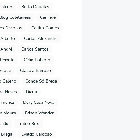
Galeno
Betto Douglas
Blog Coletâneas
Canindé
es Diversos
Carlito Gomes
 Alberto
Carlos Alexandre
 André
Carlos Santos
Peixoto
Célio Roberto
Roque
Claudia Barroso
o Galeno
Conde Só Brega
ano Neves
Diana
Jimenez
Dory Casa Nova
on Moura
Edson Wander
ulião
Eraldo Reis
 Braga
Evaldo Cardoso