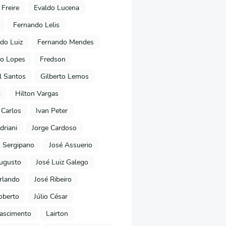
 Freire
Evaldo Lucena
Fernando Lelis
do Luiz
Fernando Mendes
to Lopes
Fredson
l Santos
Gilberto Lemos
d
Hilton Vargas
 Carlos
Ivan Peter
driani
Jorge Cardoso
. Sergipano
José Assuerio
ugusto
José Luiz Galego
rlando
José Ribeiro
oberto
Júlio César
Nascimento
Lairton