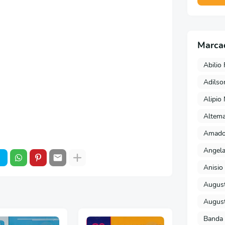
Marca
Abilio 
Adils
Alipio
Altema
Amado 
Angela
Anisio 
August
August
Banda 