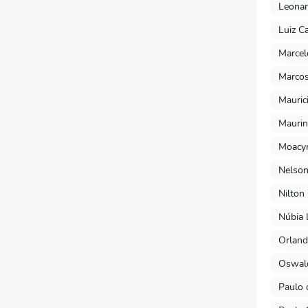
Leonar
Luiz C
Marcel
Marcos
Mauric
Maurin
Moacyr
Nelson
Nilton
Núbia 
Orland
Oswald
Paulo 