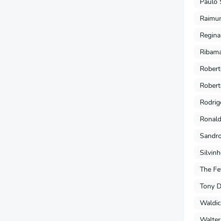
Paulo 
Raimu
Regina
Ribama
Robert
Robert
Rodrig
Ronald
Sandro
Silvin
The Fe
Tony 
Waldic
Walter