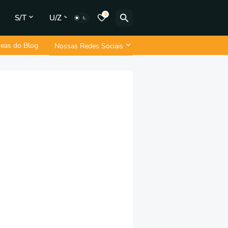
0
S/T
U/Z
neas do Blog
Nossas Redes Sociais