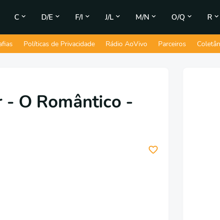
C
D/E
F/I
J/L
M/N
O/Q
R
afias
Políticas de Privacidade
Rádio AoVivo
Parceiros
Coletâ
 - O Romântico -