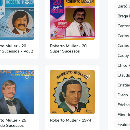
Bartô 
Brega 
Cantor
Carlos
Carlos
to Muller - 20
Roberto Muller - 20
 Sucessos - Vol 2
Super Sucessos
Cauby 
Chico 
Cláudi
Cristi
Diego 
Edels
Elino J
to Muller - 25
Roberto Muller - 1974
Evaldo
 de Sucessos