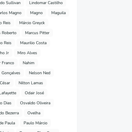
do Sullivan
Lindomar Castilho
arlos Magno
Magno
Maguila
o Reis
Márcio Greyck
 Roberto
Marcus Pitter
io Reis
Maurilio Costa
ho Jr
Miro Alves
 Franco
Nahim
 Gonçalves
Nelson Ned
 César
Nilton Lamas
Lafayette
Odair José
o Dias
Osvaldo Oliveira
o Bezerra
Ovelha
de Paula
Paulo Márcio