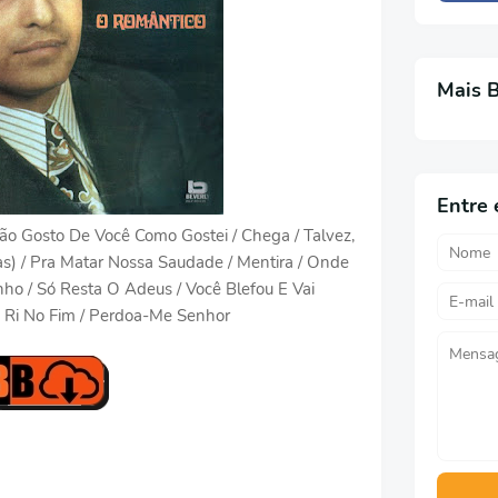
Mais 
Entre 
Não Gosto De Você Como Gostei / Chega / Talvez,
zas) / Pra Matar Nossa Saudade / Mentira / Onde
ho / Só Resta O Adeus / Você Blefou E Vai
m Ri No Fim / Perdoa-Me Senhor