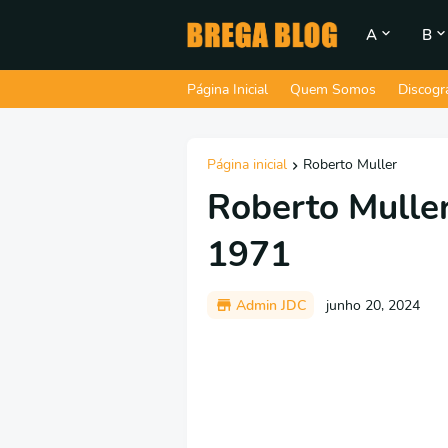
A
B
Página Inicial
Quem Somos
Discogr
Página inicial
Roberto Muller
Roberto Muller
1971
Admin JDC
junho 20, 2024