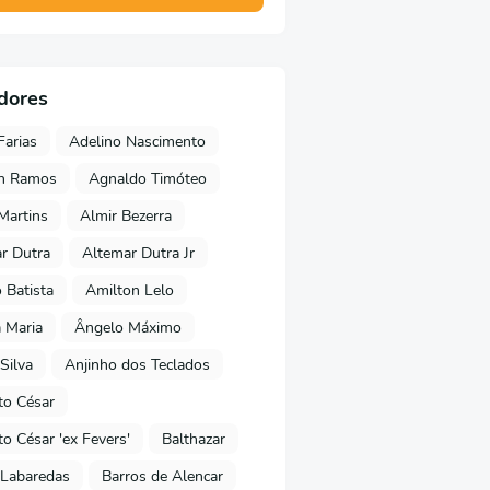
dores
Farias
Adelino Nascimento
on Ramos
Agnaldo Timóteo
 Martins
Almir Bezerra
r Dutra
Altemar Dutra Jr
Batista
Amilton Lelo
 Maria
Ângelo Máximo
Silva
Anjinho dos Teclados
o César
o César 'ex Fevers'
Balthazar
Labaredas
Barros de Alencar