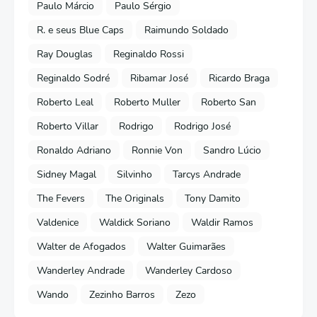
Paulo Márcio
Paulo Sérgio
R. e seus Blue Caps
Raimundo Soldado
Ray Douglas
Reginaldo Rossi
Reginaldo Sodré
Ribamar José
Ricardo Braga
Roberto Leal
Roberto Muller
Roberto San
Roberto Villar
Rodrigo
Rodrigo José
Ronaldo Adriano
Ronnie Von
Sandro Lúcio
Sidney Magal
Silvinho
Tarcys Andrade
The Fevers
The Originals
Tony Damito
Valdenice
Waldick Soriano
Waldir Ramos
Walter de Afogados
Walter Guimarães
Wanderley Andrade
Wanderley Cardoso
Wando
Zezinho Barros
Zezo