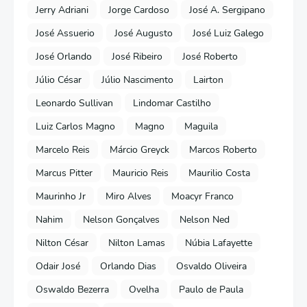
Jerry Adriani
Jorge Cardoso
José A. Sergipano
José Assuerio
José Augusto
José Luiz Galego
José Orlando
José Ribeiro
José Roberto
Júlio César
Júlio Nascimento
Lairton
Leonardo Sullivan
Lindomar Castilho
Luiz Carlos Magno
Magno
Maguila
Marcelo Reis
Márcio Greyck
Marcos Roberto
Marcus Pitter
Mauricio Reis
Maurilio Costa
Maurinho Jr
Miro Alves
Moacyr Franco
Nahim
Nelson Gonçalves
Nelson Ned
Nilton César
Nilton Lamas
Núbia Lafayette
Odair José
Orlando Dias
Osvaldo Oliveira
Oswaldo Bezerra
Ovelha
Paulo de Paula