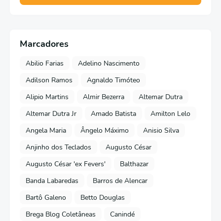
Marcadores
Abilio Farias
Adelino Nascimento
Adilson Ramos
Agnaldo Timóteo
Alipio Martins
Almir Bezerra
Altemar Dutra
Altemar Dutra Jr
Amado Batista
Amilton Lelo
Angela Maria
Ângelo Máximo
Anisio Silva
Anjinho dos Teclados
Augusto César
Augusto César 'ex Fevers'
Balthazar
Banda Labaredas
Barros de Alencar
Bartô Galeno
Betto Douglas
Brega Blog Coletâneas
Canindé