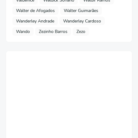
Valdenice
Waldick Soriano
Waldir Ramos
Walter de Afogados
Walter Guimarães
Wanderley Andrade
Wanderley Cardoso
Wando
Zezinho Barros
Zezo