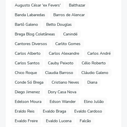
Augusto César 'ex Fevers'
Balthazar
Banda Labaredas
Barros de Alencar
Bartô Galeno
Betto Douglas
Brega Blog Coletâneas
Canindé
Cantores Diversos
Carlito Gomes
Carlos Alberto
Carlos Alexandre
Carlos André
Carlos Santos
Cauby Peixoto
Célio Roberto
Chico Roque
Claudia Barroso
Cláudio Galeno
Conde Só Brega
Cristiano Neves
Diana
Diego Jimenez
Dory Casa Nova
Edelson Moura
Edson Wander
Elino Julião
Eraldo Reis
Evaldo Braga
Evaldo Cardoso
Evaldo Freire
Evaldo Lucena
Falcão