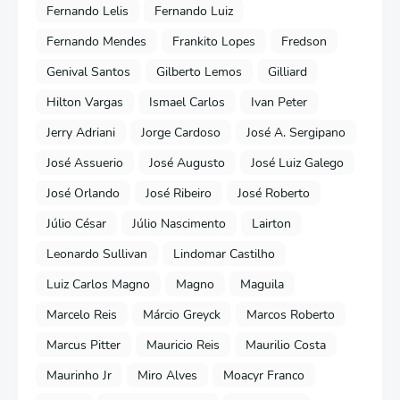
Fernando Lelis
Fernando Luiz
Fernando Mendes
Frankito Lopes
Fredson
Genival Santos
Gilberto Lemos
Gilliard
Hilton Vargas
Ismael Carlos
Ivan Peter
Jerry Adriani
Jorge Cardoso
José A. Sergipano
José Assuerio
José Augusto
José Luiz Galego
José Orlando
José Ribeiro
José Roberto
Júlio César
Júlio Nascimento
Lairton
Leonardo Sullivan
Lindomar Castilho
Luiz Carlos Magno
Magno
Maguila
Marcelo Reis
Márcio Greyck
Marcos Roberto
Marcus Pitter
Mauricio Reis
Maurilio Costa
Maurinho Jr
Miro Alves
Moacyr Franco