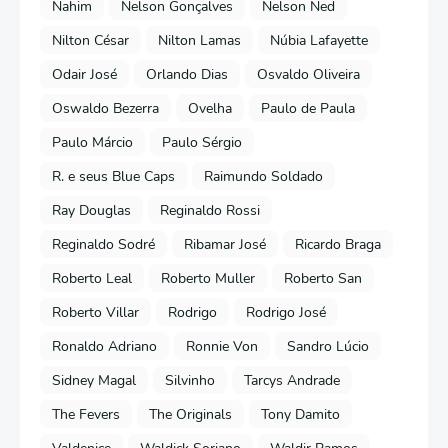
Nahim
Nelson Gonçalves
Nelson Ned
Nilton César
Nilton Lamas
Núbia Lafayette
Odair José
Orlando Dias
Osvaldo Oliveira
Oswaldo Bezerra
Ovelha
Paulo de Paula
Paulo Márcio
Paulo Sérgio
R. e seus Blue Caps
Raimundo Soldado
Ray Douglas
Reginaldo Rossi
Reginaldo Sodré
Ribamar José
Ricardo Braga
Roberto Leal
Roberto Muller
Roberto San
Roberto Villar
Rodrigo
Rodrigo José
Ronaldo Adriano
Ronnie Von
Sandro Lúcio
Sidney Magal
Silvinho
Tarcys Andrade
The Fevers
The Originals
Tony Damito