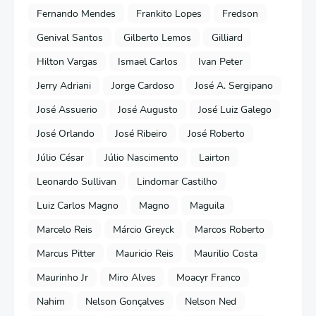
Fernando Mendes
Frankito Lopes
Fredson
Genival Santos
Gilberto Lemos
Gilliard
Hilton Vargas
Ismael Carlos
Ivan Peter
Jerry Adriani
Jorge Cardoso
José A. Sergipano
José Assuerio
José Augusto
José Luiz Galego
José Orlando
José Ribeiro
José Roberto
Júlio César
Júlio Nascimento
Lairton
Leonardo Sullivan
Lindomar Castilho
Luiz Carlos Magno
Magno
Maguila
Marcelo Reis
Márcio Greyck
Marcos Roberto
Marcus Pitter
Mauricio Reis
Maurilio Costa
Maurinho Jr
Miro Alves
Moacyr Franco
Nahim
Nelson Gonçalves
Nelson Ned