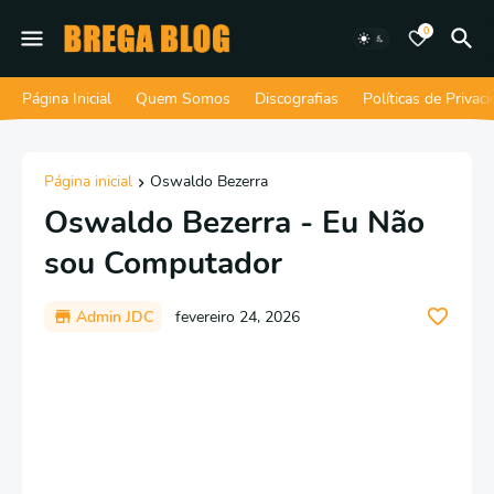
0
Página Inicial
Quem Somos
Discografias
Políticas de Privac
Página inicial
Oswaldo Bezerra
Oswaldo Bezerra - Eu Não
sou Computador
Admin JDC
fevereiro 24, 2026