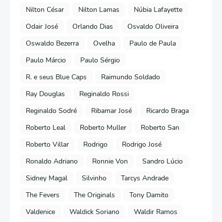
Nilton César
Nilton Lamas
Núbia Lafayette
Odair José
Orlando Dias
Osvaldo Oliveira
Oswaldo Bezerra
Ovelha
Paulo de Paula
Paulo Márcio
Paulo Sérgio
R. e seus Blue Caps
Raimundo Soldado
Ray Douglas
Reginaldo Rossi
Reginaldo Sodré
Ribamar José
Ricardo Braga
Roberto Leal
Roberto Muller
Roberto San
Roberto Villar
Rodrigo
Rodrigo José
Ronaldo Adriano
Ronnie Von
Sandro Lúcio
Sidney Magal
Silvinho
Tarcys Andrade
The Fevers
The Originals
Tony Damito
Valdenice
Waldick Soriano
Waldir Ramos