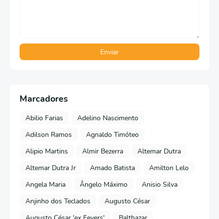
Marcadores
Abilio Farias
Adelino Nascimento
Adilson Ramos
Agnaldo Timóteo
Alipio Martins
Almir Bezerra
Altemar Dutra
Altemar Dutra Jr
Amado Batista
Amilton Lelo
Angela Maria
Ângelo Máximo
Anisio Silva
Anjinho dos Teclados
Augusto César
Augusto César 'ex Fevers'
Balthazar