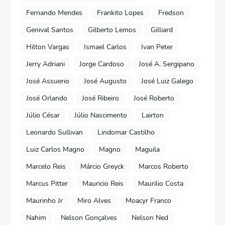
Fernando Mendes
Frankito Lopes
Fredson
Genival Santos
Gilberto Lemos
Gilliard
Hilton Vargas
Ismael Carlos
Ivan Peter
Jerry Adriani
Jorge Cardoso
José A. Sergipano
José Assuerio
José Augusto
José Luiz Galego
José Orlando
José Ribeiro
José Roberto
Júlio César
Júlio Nascimento
Lairton
Leonardo Sullivan
Lindomar Castilho
Luiz Carlos Magno
Magno
Maguila
Marcelo Reis
Márcio Greyck
Marcos Roberto
Marcus Pitter
Mauricio Reis
Maurilio Costa
Maurinho Jr
Miro Alves
Moacyr Franco
Nahim
Nelson Gonçalves
Nelson Ned