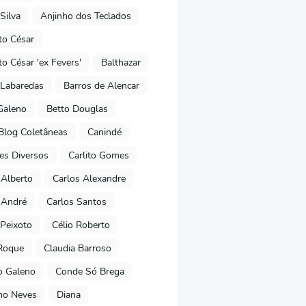
Silva
Anjinho dos Teclados
o César
o César 'ex Fevers'
Balthazar
Labaredas
Barros de Alencar
Galeno
Betto Douglas
Blog Coletâneas
Canindé
es Diversos
Carlito Gomes
 Alberto
Carlos Alexandre
 André
Carlos Santos
Peixoto
Célio Roberto
Roque
Claudia Barroso
o Galeno
Conde Só Brega
ano Neves
Diana