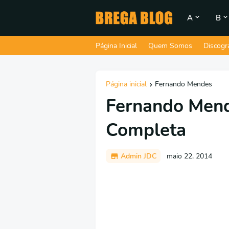
A
B
Página Inicial
Quem Somos
Discogr
Página inicial
Fernando Mendes
Fernando Mend
Completa
Admin JDC
maio 22, 2014