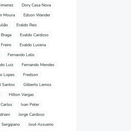
Jimenez
Dory Casa Nova
on Moura
Edson Wander
ulião
Eraldo Reis
 Braga
Evaldo Cardoso
 Freire
Evaldo Lucena
Fernando Lelis
do Luiz
Fernando Mendes
to Lopes
Fredson
l Santos
Gilberto Lemos
d
Hilton Vargas
 Carlos
Ivan Peter
driani
Jorge Cardoso
. Sergipano
José Assuerio