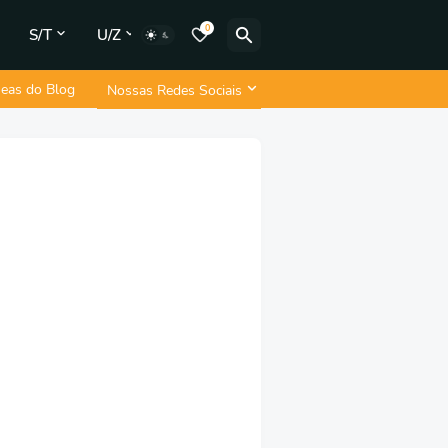
0
S/T
U/Z
neas do Blog
Nossas Redes Sociais