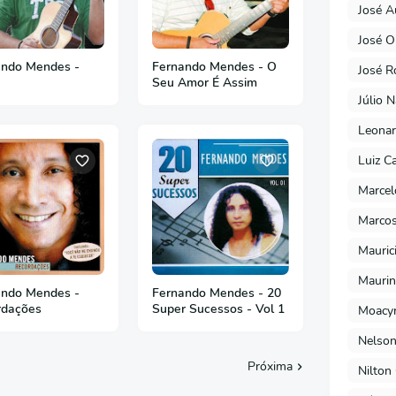
José A
José O
ando Mendes -
Fernando Mendes - O
José R
Seu Amor É Assim
Júlio 
Leonar
Luiz C
Marcel
Marcos
Mauric
Maurin
ando Mendes -
Fernando Mendes - 20
rdações
Super Sucessos - Vol 1
Moacyr
Nelson
Próxima
Nilton