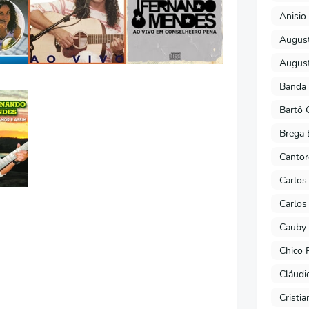
Anisio 
August
August
Banda 
Bartô 
Brega 
Cantor
Carlos
Carlos
Cauby 
Chico 
Cláudi
Cristi