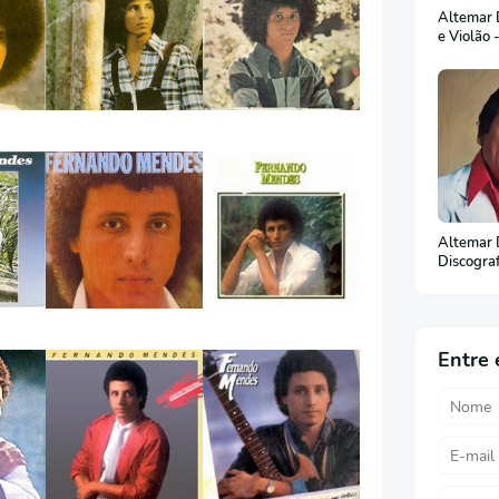
Altemar D
e Violão 
Altemar 
Discogra
(Em Port
Entre 