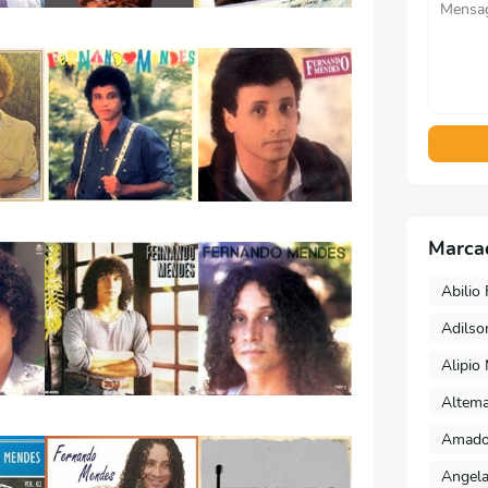
Marca
Abilio 
Adils
Alipio
Altema
Amado 
Angela