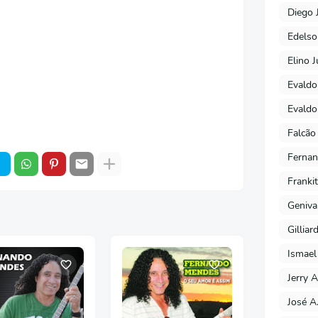
Diego 
Edels
Elino J
Evaldo
Evaldo
Falcão
Fernan
Franki
Geniva
Gilliar
Ismael
Jerry A
José A