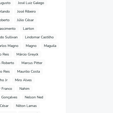
ugusto
José Luiz Galego
rlando
José Ribeiro
oberto
Júlio César
Nascimento
Lairton
do Sullivan
Lindomar Castilho
arlos Magno
Magno
Maguila
o Reis
Márcio Greyck
 Roberto
Marcus Pitter
io Reis
Maurilio Costa
ho Jr
Miro Alves
 Franco
Nahim
 Gonçalves
Nelson Ned
 César
Nilton Lamas