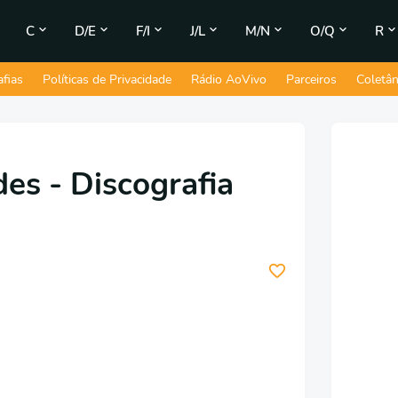
C
D/E
F/I
J/L
M/N
O/Q
R
afias
Políticas de Privacidade
Rádio AoVivo
Parceiros
Coletâ
es - Discografia