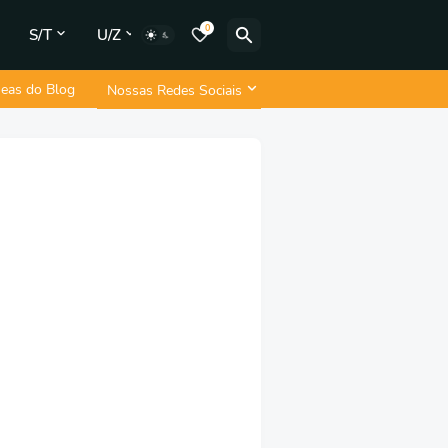
0
S/T
U/Z
neas do Blog
Nossas Redes Sociais