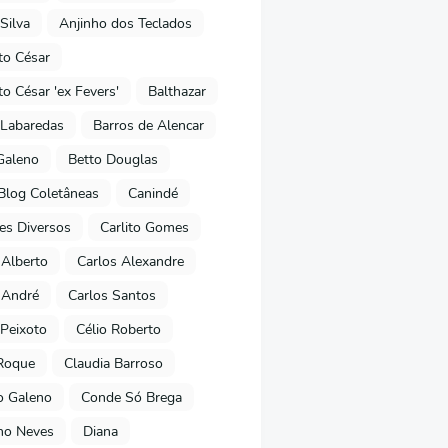
Silva
Anjinho dos Teclados
o César
o César 'ex Fevers'
Balthazar
Labaredas
Barros de Alencar
Galeno
Betto Douglas
Blog Coletâneas
Canindé
es Diversos
Carlito Gomes
 Alberto
Carlos Alexandre
 André
Carlos Santos
Peixoto
Célio Roberto
Roque
Claudia Barroso
o Galeno
Conde Só Brega
ano Neves
Diana