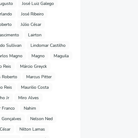
ugusto
José Luiz Galego
rlando
José Ribeiro
oberto
Júlio César
Nascimento
Lairton
do Sullivan
Lindomar Castilho
arlos Magno
Magno
Maguila
o Reis
Márcio Greyck
 Roberto
Marcus Pitter
io Reis
Maurilio Costa
ho Jr
Miro Alves
 Franco
Nahim
 Gonçalves
Nelson Ned
 César
Nilton Lamas