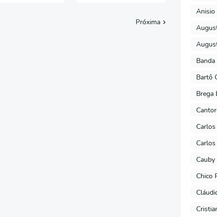
Anisio 
Próxima
August
August
Banda 
Bartô 
Brega 
Cantor
Carlos
Carlos
Cauby 
Chico 
Cláudi
Cristi