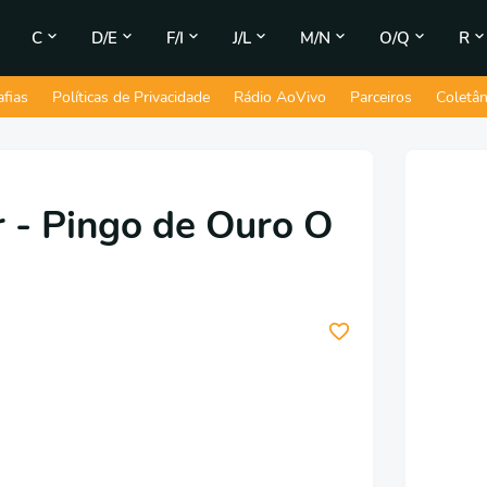
C
D/E
F/I
J/L
M/N
O/Q
R
afias
Políticas de Privacidade
Rádio AoVivo
Parceiros
Coletâ
 - Pingo de Ouro O