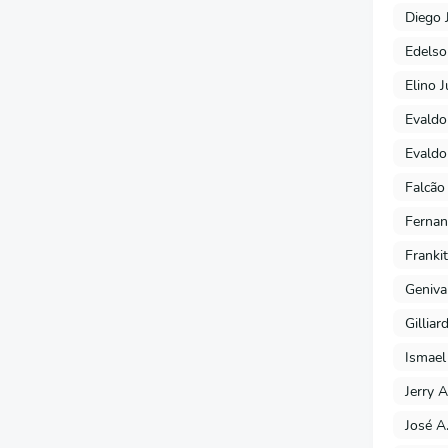
Diego 
Edels
Elino J
Evaldo
Evaldo
Falcão
Fernan
Franki
Geniva
Gilliar
Ismael
Jerry A
José A