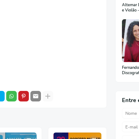
Altemar D
e Violão 
Fernando
Discogra
Entre 