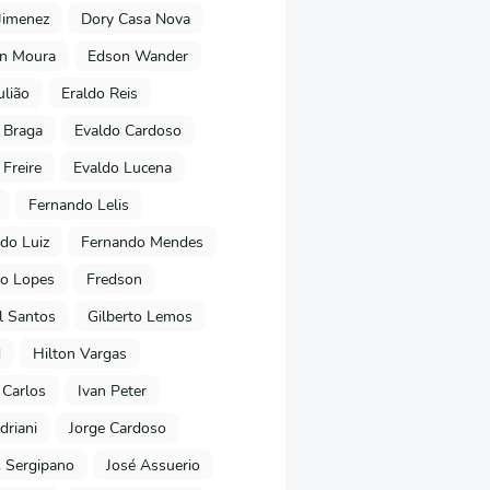
Jimenez
Dory Casa Nova
on Moura
Edson Wander
ulião
Eraldo Reis
 Braga
Evaldo Cardoso
 Freire
Evaldo Lucena
Fernando Lelis
do Luiz
Fernando Mendes
to Lopes
Fredson
l Santos
Gilberto Lemos
d
Hilton Vargas
 Carlos
Ivan Peter
driani
Jorge Cardoso
. Sergipano
José Assuerio