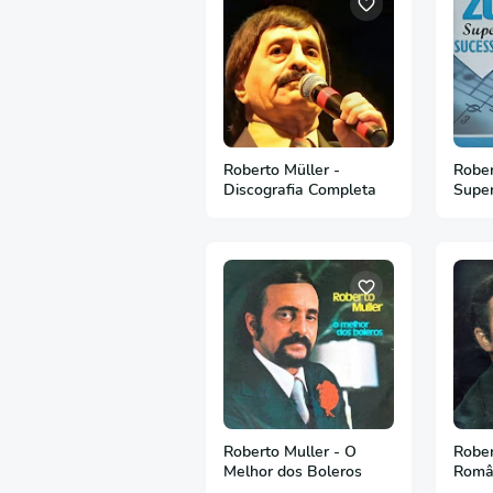
Roberto Müller -
Rober
Discografia Completa
Super
Roberto Muller - O
Rober
Melhor dos Boleros
Român