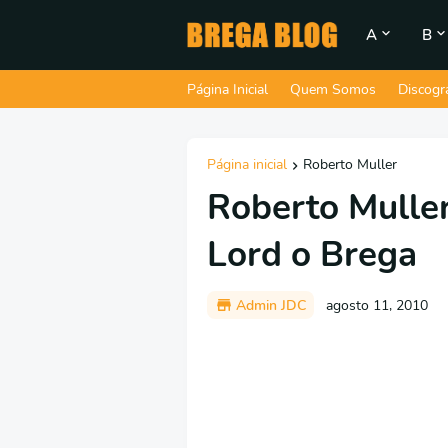
A
B
Página Inicial
Quem Somos
Discogr
Página inicial
Roberto Muller
Roberto Muller
Lord o Brega
Admin JDC
agosto 11, 2010