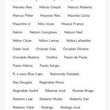
Marcelo Reis
Márcio Greyck
Marcos Roberto
Marcus Pitter
Mauricio Reis
Maurilio Costa
Maurinho Jr
Miro Alves
Moacyr Franco
Nahim
Nelson Gonçalves
Nelson Ned
Nilton César
Nilton Lamas
Núbia Lafayette
Odair José
Orlando Dias
Osvaldo Oliveira
Oswaldo Bezerra
Ovelha
Paulo de Paula
Paulo Márcio
Paulo Sérgio
R. e seus Blue Caps
Raimundo Soldado
Ray Douglas
Reginaldo Rossi
Reginaldo Sodré
Ribamar José
Ricardo Braga
Roberto Leal
Roberto Muller
Roberto San
Roberto Villar
Rodrigo
Rodrigo José