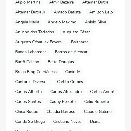
Alipio Martins
Almir Bezerra
Altemar Dutra
Altemar Dutra Jr
Amado Batista
Amilton Lelo
Angela Maria
Ângelo Máximo
Anisio Silva
Anjinho dos Teclados
Augusto César
Augusto César 'ex Fevers'
Balthazar
Banda Labaredas
Barros de Alencar
Bartô Galeno
Betto Douglas
Brega Blog Coletâneas
Canindé
Cantores Diversos
Carlito Gomes
Carlos Alberto
Carlos Alexandre
Carlos André
Carlos Santos
Cauby Peixoto
Célio Roberto
Chico Roque
Claudia Barroso
Cláudio Galeno
Conde Só Brega
Cristiano Neves
Diana