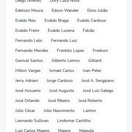
Diego Jimenez
Dory Casa Nova
Edelson Moura
Edson Wander
Elino Julião
Eraldo Reis
Evaldo Braga
Evaldo Cardoso
Evaldo Freire
Evaldo Lucena
Falcão
Fernando Lelis
Fernando Luiz
Fernando Mendes
Frankito Lopes
Fredson
Genival Santos
Gilberto Lemos
Gilliard
Hilton Vargas
Ismael Carlos
Ivan Peter
Jerry Adriani
Jorge Cardoso
José A. Sergipano
José Assuerio
José Augusto
José Luiz Galego
José Orlando
José Ribeiro
José Roberto
Júlio César
Júlio Nascimento
Lairton
Leonardo Sullivan
Lindomar Castilho
Luiz Carlos Magno
Magno
Maguila