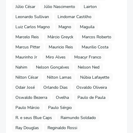
Júlio César
Júlio Nascimento
Lairton
Leonardo Sullivan
Lindomar Castilho
Luiz Carlos Magno
Magno
Maguila
Marcelo Reis
Márcio Greyck
Marcos Roberto
Marcus Pitter
Mauricio Reis
Maurilio Costa
Maurinho Jr
Miro Alves
Moacyr Franco
Nahim
Nelson Gonçalves
Nelson Ned
Nilton César
Nilton Lamas
Núbia Lafayette
Odair José
Orlando Dias
Osvaldo Oliveira
Oswaldo Bezerra
Ovelha
Paulo de Paula
Paulo Márcio
Paulo Sérgio
R. e seus Blue Caps
Raimundo Soldado
Ray Douglas
Reginaldo Rossi