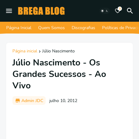
0
Página Inicial
Quem Somos
Discografias
Políticas de Privac
Página inicial
Júlio Nascimento
Júlio Nascimento - Os
Grandes Sucessos - Ao
Vivo
Admin JDC
julho 10, 2012