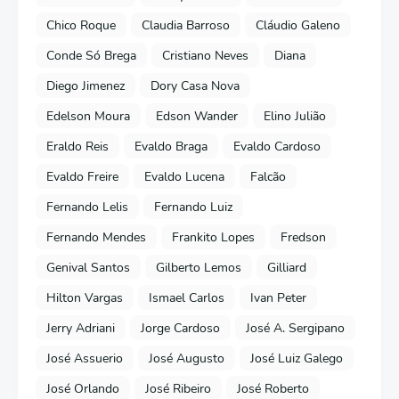
Chico Roque
Claudia Barroso
Cláudio Galeno
Conde Só Brega
Cristiano Neves
Diana
Diego Jimenez
Dory Casa Nova
Edelson Moura
Edson Wander
Elino Julião
Eraldo Reis
Evaldo Braga
Evaldo Cardoso
Evaldo Freire
Evaldo Lucena
Falcão
Fernando Lelis
Fernando Luiz
Fernando Mendes
Frankito Lopes
Fredson
Genival Santos
Gilberto Lemos
Gilliard
Hilton Vargas
Ismael Carlos
Ivan Peter
Jerry Adriani
Jorge Cardoso
José A. Sergipano
José Assuerio
José Augusto
José Luiz Galego
José Orlando
José Ribeiro
José Roberto