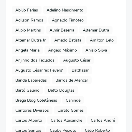
Abilio Farias
Adelino Nascimento
Adilson Ramos
Agnaldo Timóteo
Alipio Martins
Almir Bezerra
Altemar Dutra
Altemar Dutra Jr
Amado Batista
Amilton Lelo
Angela Maria
Ângelo Máximo
Anisio Silva
Anjinho dos Teclados
Augusto César
Augusto César 'ex Fevers'
Balthazar
Banda Labaredas
Barros de Alencar
Bartô Galeno
Betto Douglas
Brega Blog Coletâneas
Canindé
Cantores Diversos
Carlito Gomes
Carlos Alberto
Carlos Alexandre
Carlos André
Carlos Santos
Cauby Peixoto
Célio Roberto