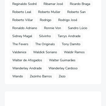
Reginaldo Sodré
Ribamar José
Ricardo Braga
Roberto Leal
Roberto Muller
Roberto San
Roberto Villar
Rodrigo
Rodrigo José
Ronaldo Adriano
Ronnie Von
Sandro Lúcio
Sidney Magal
Silvinho
Tarcys Andrade
The Fevers
The Originals
Tony Damito
Valdenice
Waldick Soriano
Waldir Ramos
Walter de Afogados
Walter Guimarães
Wanderley Andrade
Wanderley Cardoso
Wando
Zezinho Barros
Zezo